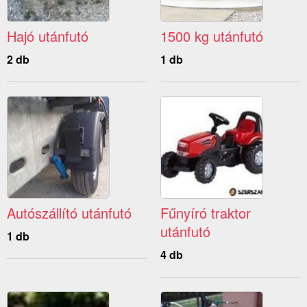
Hajó utánfutó
1500 kg utánfutó
2 db
1 db
Autószállító utánfutó
Fűnyíró traktor
utánfutó
1 db
4 db