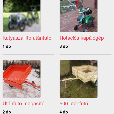
Kutyaszállító utánfutó
Rotációs kapálógép
1 db
3 db
Utánfutó magasító
500 utánfutó
2 db
4 db