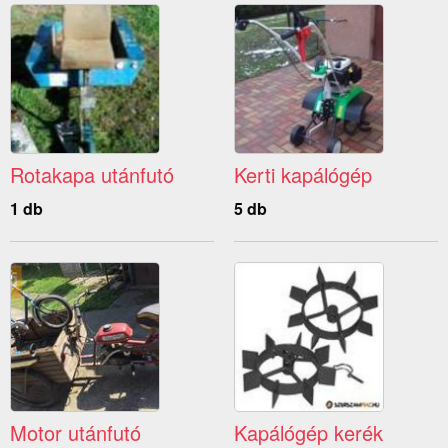
Rotakapa utánfutó
Kerti kapálógép
1 db
5 db
Motor utánfutó
Kapálógép kerék