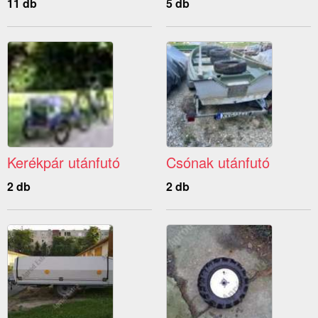
11 db
5 db
Kerékpár utánfutó
Csónak utánfutó
2 db
2 db