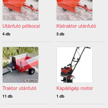
Utánfutó pótkocsi
Kistraktor utánfutó
4 db
3 db
Traktor utánfutó
Kapálógép motor
11 db
1 db