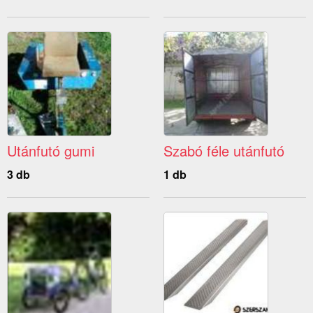
Utánfutó gumi
Szabó féle utánfutó
3 db
1 db