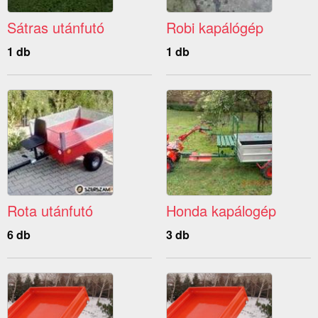
Sátras utánfutó
Robi kapálógép
1 db
1 db
Rota utánfutó
Honda kapálogép
6 db
3 db