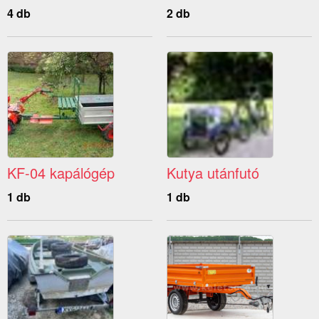
4 db
2 db
KF-04 kapálógép
Kutya utánfutó
1 db
1 db