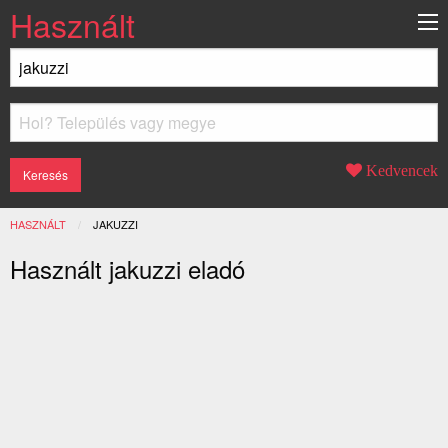
Használt
Kedvencek
HASZNÁLT
JELENLEGI:
JAKUZZI
Használt jakuzzi eladó