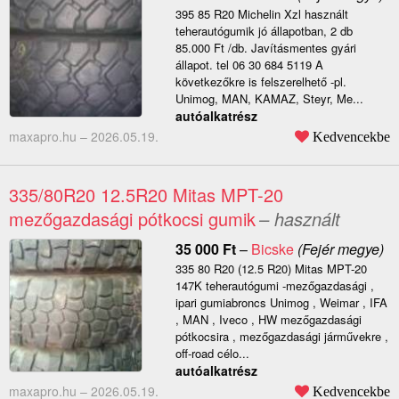
395 85 R20 Michelin Xzl használt
teherautógumik jó állapotban, 2 db
85.000 Ft /db. Javításmentes gyári
állapot. tel 06 30 684 5119 A
következőkre is felszerelhető -pl.
Unimog, MAN, KAMAZ, Steyr, Me...
autóalkatrész
maxapro.hu –
2026.05.19.
Kedvencekbe
335/80R20 12.5R20 Mitas MPT-20
mezőgazdasági pótkocsi gumik
– használt
35 000
Ft
–
Bicske
(Fejér megye)
335 80 R20 (12.5 R20) Mitas MPT-20
147K teherautógumi -mezőgazdasági ,
ipari gumiabroncs Unimog , Weimar , IFA
, MAN , Iveco , HW mezőgazdasági
pótkocsira , mezőgazdasági járművekre ,
off-road célo...
autóalkatrész
maxapro.hu –
2026.05.19.
Kedvencekbe