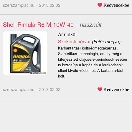
szerszampiac.hu –
2018.02.02.
Kedvencekbe
Shell Rimula R6 M 10W-40
– használt
Ár nélkül
Székesfehérvár
(Fejér megye)
Karbantartási költségmegtakarítás.
Szintetikus technológia, amely még a
kiterjesztett olajcsere-periódusok esetén
is biztosítja a kopás és a lerakódások
elleni kiváló védelmet. A karbantartási
költ...
szerszampiac.hu –
2018.02.02.
Kedvencekbe