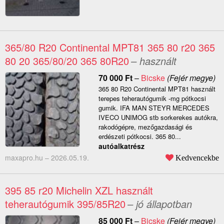
365/80 R20 Continental MPT81 365 80 r20 365
80 20 365/80/20 365 80R20
– használt
70 000
Ft
–
Bicske
(Fejér megye)
365 80 R20 Continental MPT81 használt
terepes teherautógumik -mg pótkocsi
gumik. IFA MAN STEYR MERCEDES
IVECO UNIMOG stb sorkerekes autókra,
rakodógépre, mezőgazdasági és
erdészeti pótkocsi. 365 80...
autóalkatrész
maxapro.hu –
2026.05.19.
Kedvencekbe
395 85 r20 Michelin XZL használt
teherautógumik 395/85R20
– jó állapotban
85 000
Ft
–
Bicske
(Fejér megye)