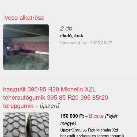
Iveco alkatrész
2 db
eladó, árak
hasznaltat.hu - 2026.08.07.
használt 395/85 R20 Michelin XZL
teherautógumik 395 85 R20 395 85r20
terepgumik
– újszerű
150 000
Ft
–
Bicske
(Fejér
megye)
Újszerű 395 85 R20 Michelin Xzl
használt sorkerekes teherautógumik