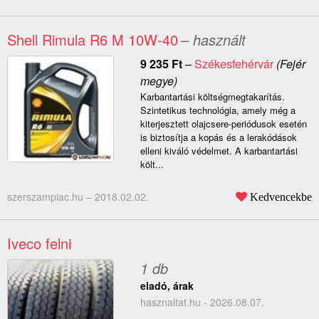
Shell Rimula R6 M 10W-40
– használt
9 235
Ft
–
Székesfehérvár
(Fejér
megye)
Karbantartási költségmegtakarítás.
Szintetikus technológia, amely még a
kiterjesztett olajcsere-periódusok esetén
is biztosítja a kopás és a lerakódások
elleni kiváló védelmet. A karbantartási
költ...
szerszampiac.hu –
2018.02.02.
Kedvencekbe
Iveco felni
1 db
eladó, árak
hasznaltat.hu - 2026.08.07.