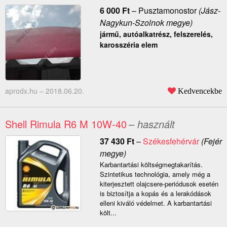
6 000
Ft
–
Pusztamonostor
(Jász-
Nagykun-Szolnok megye)
jármű, autóalkatrész, felszerelés,
karosszéria elem
aprodx.hu –
2018.06.20.
Kedvencekbe
Shell Rimula R6 M 10W-40
– használt
37 430
Ft
–
Székesfehérvár
(Fejér
megye)
Karbantartási költségmegtakarítás.
Szintetikus technológia, amely még a
kiterjesztett olajcsere-periódusok esetén
is biztosítja a kopás és a lerakódások
elleni kiváló védelmet. A karbantartási
költ...