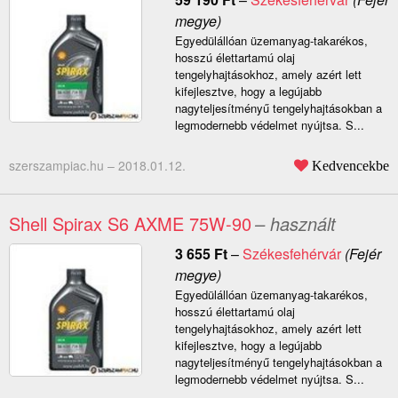
megye)
Egyedülállóan üzemanyag-takarékos,
hosszú élettartamú olaj
tengelyhajtásokhoz, amely azért lett
kifejlesztve, hogy a legújabb
nagyteljesítményű tengelyhajtásokban a
legmodernebb védelmet nyújtsa. S...
szerszampiac.hu –
2018.01.12.
Kedvencekbe
Shell Spirax S6 AXME 75W-90
– használt
3 655
Ft
–
Székesfehérvár
(Fejér
megye)
Egyedülállóan üzemanyag-takarékos,
hosszú élettartamú olaj
tengelyhajtásokhoz, amely azért lett
kifejlesztve, hogy a legújabb
nagyteljesítményű tengelyhajtásokban a
legmodernebb védelmet nyújtsa. S...