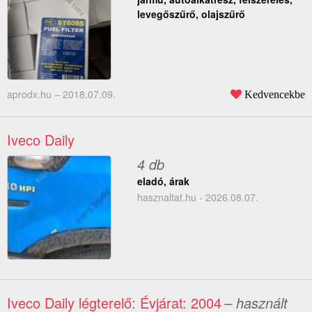
levegőszűrő, olajszűrő
aprodx.hu –
2018.07.09.
Kedvencekbe
Iveco Daily
4 db
eladó, árak
hasznaltat.hu - 2026.08.07.
Iveco Daily légterelő: Évjárat: 2004
– használt