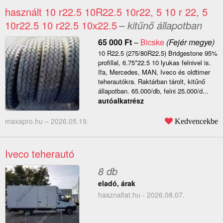
használt 10 r22.5 10R22.5 10r22, 5 10 r 22, 5
10r22.5 10 r22.5 10x22.5
– kitűnő állapotban
65 000
Ft
–
Bicske
(Fejér megye)
10 R22.5 (275/80R22.5) Bridgestone 95%
profillal, 6.75*22.5 10 lyukas felnivel is.
Ifa, Mercedes, MAN, Iveco és oldtimer
teherautókra. Raktárban tárolt, kitűnő
állapotban. 65.000/db, felni 25.000/d...
autóalkatrész
maxapro.hu –
2026.05.19.
Kedvencekbe
Iveco teherautó
8 db
eladó, árak
hasznaltat.hu - 2026.08.07.