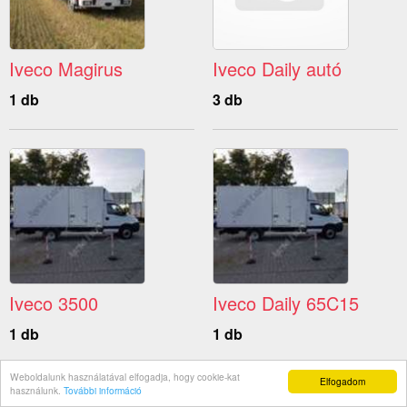
Iveco Magirus
Iveco Daily autó
1 db
3 db
Iveco 3500
Iveco Daily 65C15
1 db
1 db
Weboldalunk használatával elfogadja, hogy cookie-kat
Elfogadom
használunk.
További információ