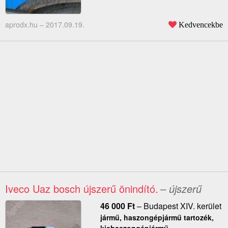
aprodx.hu –
2017.09.19.
Kedvencekbe
Iveco Uaz bosch újszerű önindító.
– újszerű
46 000
Ft
–
Budapest XIV. kerület
jármű, haszongépjármű tartozék,