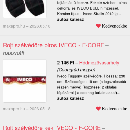
fejtámlás ülésekre. Fekete színben, piros
dekorral és IVECO BULL hímzéssel.
Kamion típus: -Iveco Stralis 2012-ig...
autóalkatrész
maxapro.hu –
2026.05.18.
Kedvencekbe
Rojt szélvédőre piros IVECO - F-CORE
–
használt
2 146
Ft
–
Hódmezővásárhely
(Csongrád megye)
Iveco Függöny szélvédőre. Hossza: 230
cm. Szélessége : 19 cm (a legszélesebb
részén mérve) Rögzítése: 2 oldalas
tépőzárral ( a csomag tartalmazza!)...
autóalkatrész
maxapro.hu –
2026.05.18.
Kedvencekbe
Rojt szélvédőre kék IVECO - F-CORE
–