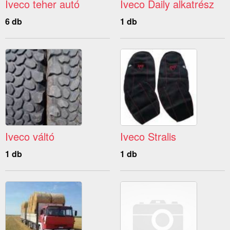
Iveco teher autó
Iveco Daily alkatrész
6 db
1 db
Iveco váltó
Iveco Stralis
1 db
1 db