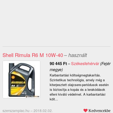
Shell Rimula R6 M 10W-40
– használt
90 445
Ft
–
Székesfehérvár
(Fejér
megye)
Karbantartási költségmegtakarítás.
Szintetikus technológia, amely még a
kiterjesztett olajcsere-periódusok esetén
is biztosítja a kopás és a lerakódások
elleni kiváló védelmet. A karbantartási
költ...
szerszampiac.hu –
2018.02.02.
Kedvencekbe