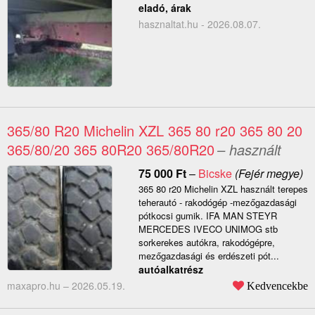
eladó, árak
hasznaltat.hu - 2026.08.07.
365/80 R20 Michelin XZL 365 80 r20 365 80 20
365/80/20 365 80R20 365/80R20
– használt
75 000
Ft
–
Bicske
(Fejér megye)
365 80 r20 Michelin XZL használt terepes
teherautó - rakodógép -mezőgazdasági
pótkocsi gumik. IFA MAN STEYR
MERCEDES IVECO UNIMOG stb
sorkerekes autókra, rakodógépre,
mezőgazdasági és erdészeti pót...
autóalkatrész
maxapro.hu –
2026.05.19.
Kedvencekbe