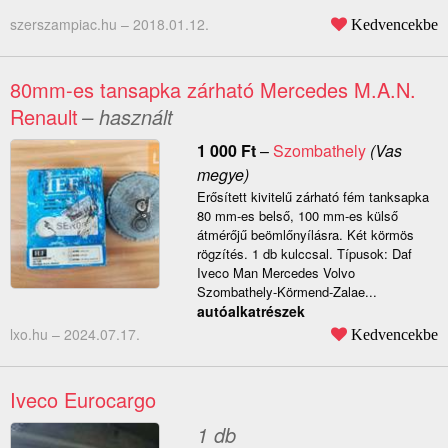
szerszampiac.hu –
2018.01.12.
Kedvencekbe
80mm-es tansapka zárható Mercedes M.A.N.
Renault
– használt
1 000
Ft
–
Szombathely
(Vas
megye)
Erősített kivitelű zárható fém tanksapka
80 mm-es belső, 100 mm-es külső
átmérőjű beömlőnyílásra. Két körmös
rögzítés. 1 db kulccsal. Típusok: Daf
Iveco Man Mercedes Volvo
Szombathely-Körmend-Zalae...
autóalkatrészek
lxo.hu –
2024.07.17.
Kedvencekbe
Iveco Eurocargo
1 db