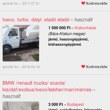
aprodx.hu –
2017.07.31.
Kedvencekbe
Iveco. turbo. dalyi. eladó eladó
– használt
1 500 000
Ft
–
Kiskunhalas
(Bács-Kiskun megye)
jármű, haszongépjármű,
kishaszongépjármű
aprodx.hu –
2018.04.16.
Kedvencekbe
BMW /renault trucks/ scania/
kia/daf/evobus/iveco/liebher/man/merces
–
használt
3 000
Ft
–
Budapest
jármű, autóalkatrész, felszerelés,