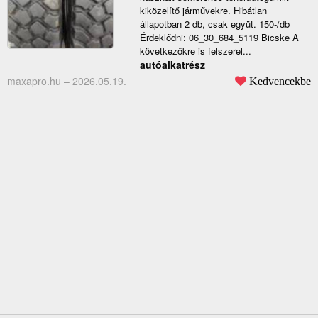
kiközelítő járművekre. Hibátlan
állapotban 2 db, csak együt. 150-/db
Érdeklődni: 06_30_684_5119 Bicske A
következőkre is felszerel...
autóalkatrész
maxapro.hu –
2026.05.19.
Kedvencekbe