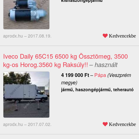
kishaszongépjármű
aprodx.hu –
2017.08.19.
Kedvencekbe
Iveco Daily 65C15 6500 kg Össztömeg, 3500
kg-os Horog.3560 kg Raksúly!!
– használt
4 199 000
Ft
–
Pápa
(Veszprém
megye)
jármű, haszongépjármű, teherautó
aprodx.hu –
2017.07.02.
Kedvencekbe