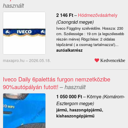
használt
2 146
Ft
–
Hódmezővásárhely
(Csongrád megye)
Iveco Függöny szélvédőre. Hossza: 230
cm. Szélessége : 19 cm (a legszélesebb
részén mérve) Rögzítése: 2 oldalas
tépőzárral ( a csomag tartalmazza!)...
autóalkatrész
maxapro.hu –
2026.05.18.
Kedvencekbe
Iveco Daily 6palettás furgon nemzetközibe
90%autópályán futott!
– használt
1 050 000
Ft
–
Környe
(Komárom-
Esztergom megye)
jármű, haszongépjármű,
kishaszongépjármű