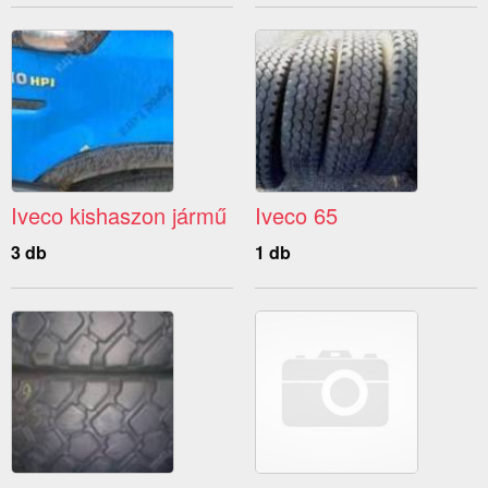
Iveco kishaszon jármű
Iveco 65
3 db
1 db