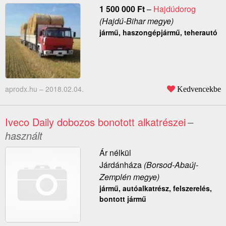
1 500 000
Ft
–
Hajdúdorog
(Hajdú-Bihar megye)
jármű, haszongépjármű, teherautó
aprodx.hu –
2018.02.04.
Kedvencekbe
Iveco Daily dobozos bonotott alkatrészei
–
használt
Ár nélkül
Járdánháza
(Borsod-Abaúj-
Zemplén megye)
jármű, autóalkatrész, felszerelés,
bontott jármű