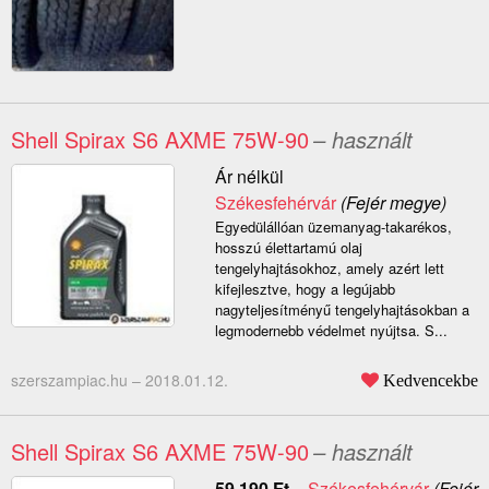
Shell Spirax S6 AXME 75W-90
– használt
Ár nélkül
Székesfehérvár
(Fejér megye)
Egyedülállóan üzemanyag-takarékos,
hosszú élettartamú olaj
tengelyhajtásokhoz, amely azért lett
kifejlesztve, hogy a legújabb
nagyteljesítményű tengelyhajtásokban a
legmodernebb védelmet nyújtsa. S...
szerszampiac.hu –
2018.01.12.
Kedvencekbe
Shell Spirax S6 AXME 75W-90
– használt
59 190
Ft
–
Székesfehérvár
(Fejér