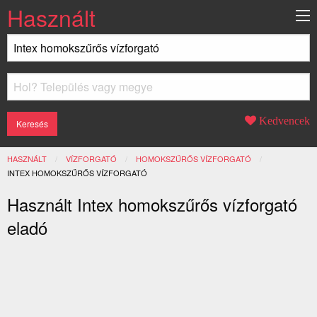
Használt
Kedvencek
HASZNÁLT
VÍZFORGATÓ
HOMOKSZŰRŐS VÍZFORGATÓ
JELENLEGI:
INTEX HOMOKSZŰRŐS VÍZFORGATÓ
Használt Intex homokszűrős vízforgató
eladó