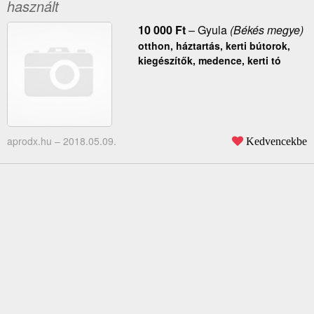
használt
10 000
Ft
–
Gyula
(Békés megye)
otthon, háztartás, kerti bútorok,
kiegészítők, medence, kerti tó
aprodx.hu –
2018.05.09.
Kedvencekbe