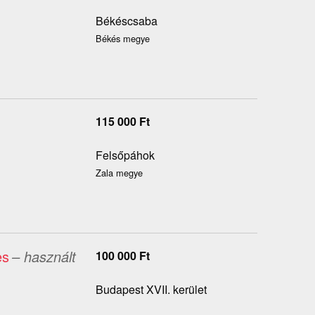
Békéscsaba
Békés megye
115 000
Ft
Felsőpáhok
Zala megye
es
– használt
100 000
Ft
Budapest XVII. kerület