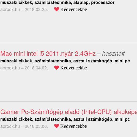
műszaki cikkek, számítástechnika, alaplap, processzor
aprodx.hu –
2018.03.25.
Kedvencekbe
Mac mini intel i5 2011.nyár 2.4GHz
– használt
műszaki cikkek, számítástechnika, asztali számítógép, mini pc
aprodx.hu –
2018.04.02.
Kedvencekbe
Gamer Pc-Számítógép eladó (Intel-CPU) alkukép
műszaki cikkek, számítástechnika, asztali számítógép, mini pc
aprodx.hu –
2018.05.06.
Kedvencekbe