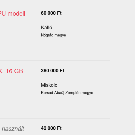
PU modell
60 000
Ft
Kálló
Nógrád megye
0K, 16 GB
380 000
Ft
Miskolc
Borsod-Abaúj-Zemplén megye
 használt
42 000
Ft