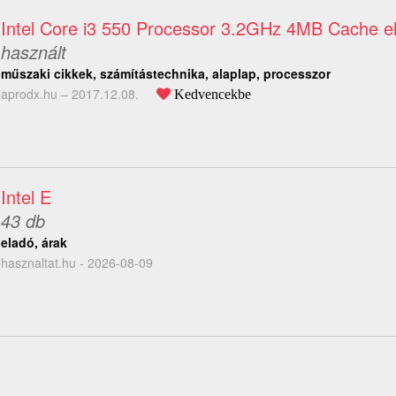
Intel Core i3 550 Processor 3.2GHz 4MB Cache e
használt
műszaki cikkek, számítástechnika, alaplap, processzor
aprodx.hu –
2017.12.08.
Kedvencekbe
Intel E
43 db
eladó, árak
hasznaltat.hu - 2026-08-09