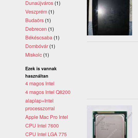
Dunaújváros
(1)
Veszprém
(1)
Budaörs
(1)
Debrecen
(1)
Békéscsaba
(1)
Dombóvár
(1)
Miskolc
(1)
Ezek is vannak
használtan
4 magos Intel
4 magos Intel Q8200
alaplap+Intel
processzorral
Apple Mac Pro Intel
CPU Intel 7600
CPU Intel LGA 775