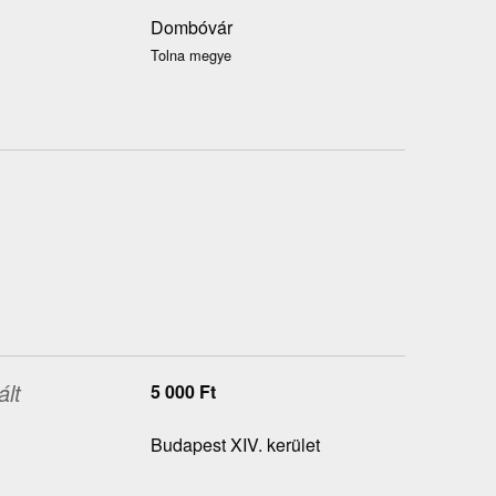
Dombóvár
Tolna megye
ált
5 000
Ft
Budapest XIV. kerület