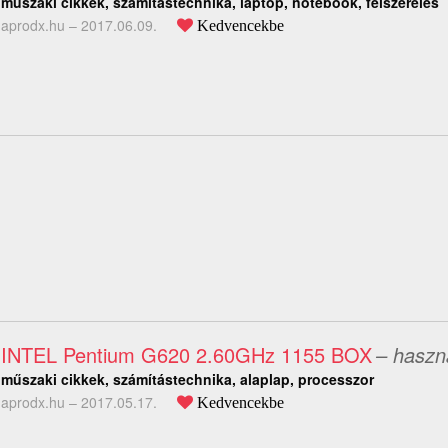
műszaki cikkek, számítástechnika, laptop, notebook, felszerelés
aprodx.hu –
2017.06.09.
Kedvencekbe
INTEL Pentium G620 2.60GHz 1155 BOX
– haszn
műszaki cikkek, számítástechnika, alaplap, processzor
aprodx.hu –
2017.05.17.
Kedvencekbe