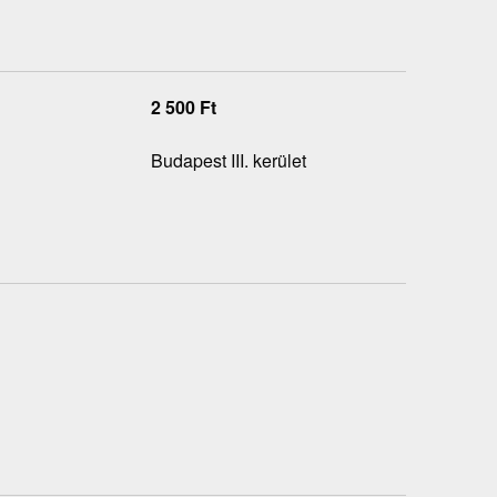
2 500
Ft
Budapest III. kerület