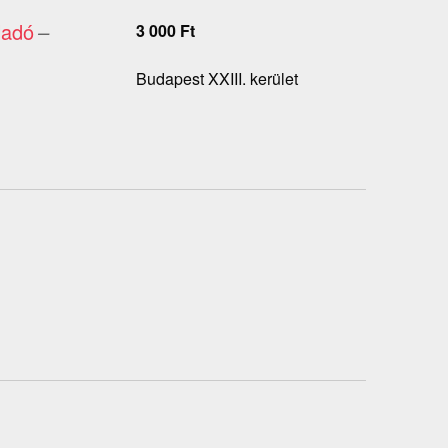
ladó
–
3 000
Ft
Budapest XXIII. kerület