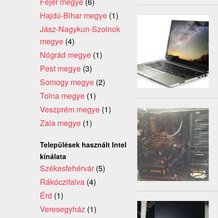
Fejér megye
(6)
Hajdú-Bihar megye
(1)
Jász-Nagykun-Szolnok
megye
(4)
Nógrád megye
(1)
Pest megye
(3)
Somogy megye
(2)
Tolna megye
(1)
Veszprém megye
(1)
Zala megye
(1)
Települések használt Intel
kínálata
Székesfehérvár
(5)
Rákóczifalva
(4)
Érd
(1)
Veresegyház
(1)