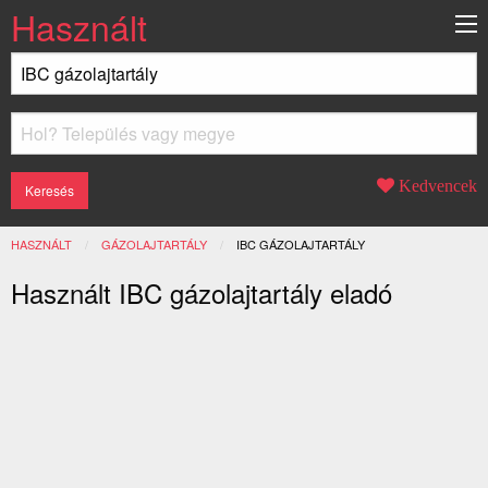
Használt
Kedvencek
HASZNÁLT
GÁZOLAJTARTÁLY
JELENLEGI:
IBC GÁZOLAJTARTÁLY
Használt IBC gázolajtartály eladó