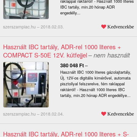
raklappal raktárról! - Használt 1000 literes
IBC tartály, min.20 hónap ADR
engedélly...
szerszampiac.hu –
2018.02.03.
Kedvencekbe
Használt IBC tartály, ADR-rel 1000 literes +
COMPACT S-50E 12V. kútfejjel
– nem használt
380 048
Ft
–
Használt IBC 1000 literes gázolajtartály,
Új, 12V-os digitális kimérővel, automata
pisztollyal felszerelve, fém raklappal
raktárról! - Használt 1000 literes IBC
tartály, min.20 hónap ADR engedéllye...
szerszampiac.hu –
2018.02.04.
Kedvencekbe
Használt IBC tartály, ADR-rel 1000 literes + S-