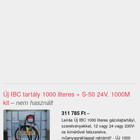
Új IBC tartály 1000 literes + S-50 24V. 1000M
kit
– nem használt
311 785
Ft
–
Leírás Új IBC 1000 literes gázolajtartályl,
szerelvényekkel, 12 vagy 24 vagy 230V-
os kimérővel felszerelve,
műanyagraklappal raktárról! - ÚJ 1000