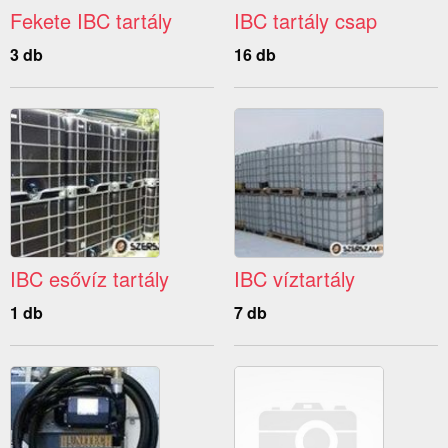
Fekete IBC tartály
IBC tartály csap
3 db
16 db
IBC esővíz tartály
IBC víztartály
1 db
7 db