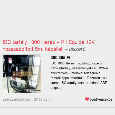
IBC tartály 1000 literes + Kit Equipe 12V.
hosszabbított 5m. kábellel!
– újszerű
380 365
Ft
–
IBC 1000 literes, tisztított, újszerű
gázolajtartály, szerelvényekkel, 12V-os
szekrényes kimérővel felszerelve,
fémraklappal raktárról! - Tisztított 1000
literes IBC tartály, min. 20 hónap ADR
enge...
szerszampiac.hu –
2018.02.04.
Kedvencekbe