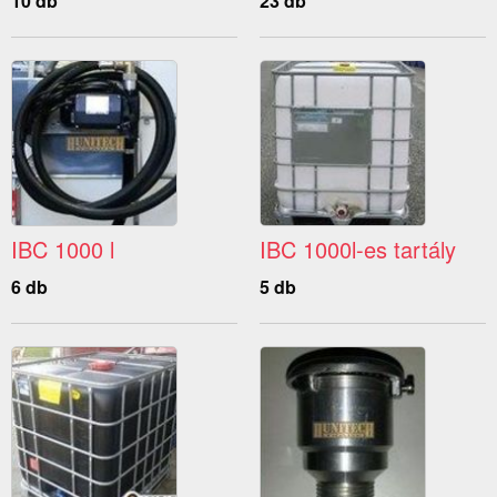
10 db
23 db
IBC 1000 l
IBC 1000l-es tartály
6 db
5 db