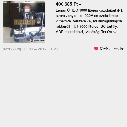
400 685
Ft
–
Leírás Új IBC 1000 literes gázolajtartályl,
szerelvényekkel, 230V-os szekrényes
kimérővel felszerelve, műanyagraklappal
raktárról! - ÚJ 1000 literes IBC tartály,
ADR engedéllyel, Minőségi Tanúsítvá...
szerszampiac.hu –
2017.11.29.
Kedvencekbe