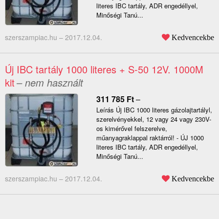
literes IBC tartály, ADR engedéllyel,
Minőségi Tanú...
szerszampiac.hu –
2017.12.04.
Kedvencekbe
Új IBC tartály 1000 literes + S-50 12V. 1000M
kit
– nem használt
311 785
Ft
–
Leírás Új IBC 1000 literes gázolajtartályl,
szerelvényekkel, 12 vagy 24 vagy 230V-
os kimérővel felszerelve,
műanyagraklappal raktárról! - ÚJ 1000
literes IBC tartály, ADR engedéllyel,
Minőségi Tanú...
szerszampiac.hu –
2017.12.04.
Kedvencekbe