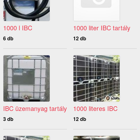
1000 l IBC
1000 liter IBC tartály
6 db
12 db
IBC üzemanyag tartály
1000 literes IBC
3 db
12 db