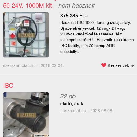
50 24V. 1000M kit
– nem használt
375 285
Ft
–
Használt IBC 1000 literes gázolajtartály,
Új szerelvényekkel, 12 vagy 24 vagy
230V-os kimérővel felszerelve, fém
raklappal raktárról! - Használt 1000 literes
IBC tartály, min.20 hónap ADR
engedélly...
szerszampiac.hu –
2018.02.04.
Kedvencekbe
IBC
32 db
eladó, árak
hasznaltat.hu - 2026.08.08.