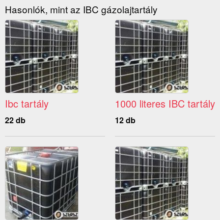
Hasonlók, mint az IBC gázolajtartály
Ibc tartály
1000 literes IBC tartály
22 db
12 db