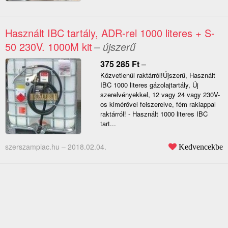
Használt IBC tartály, ADR-rel 1000 literes + S-
50 230V. 1000M kit
– újszerű
375 285
Ft
–
Közvetlenül raktárról!Újszerű, Használt
IBC 1000 literes gázolajtartály, Új
szerelvényekkel, 12 vagy 24 vagy 230V-
os kimérővel felszerelve, fém raklappal
raktárról! - Használt 1000 literes IBC
tart...
szerszampiac.hu –
2018.02.04.
Kedvencekbe