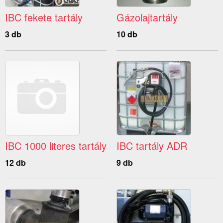
IBC fekete tartály
Gázolajtartály
3 db
10 db
IBC 1000 literes tartály
IBC tartály ADR
12 db
9 db