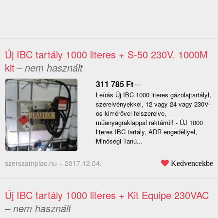
Új IBC tartály 1000 literes + S-50 230V. 1000M
kit
– nem használt
311 785
Ft
–
Leírás Új IBC 1000 literes gázolajtartályl,
szerelvényekkel, 12 vagy 24 vagy 230V-
os kimérővel felszerelve,
műanyagraklappal raktárról! - ÚJ 1000
literes IBC tartály, ADR engedéllyel,
Minőségi Tanú...
szerszampiac.hu –
2017.12.04.
Kedvencekbe
Új IBC tartály 1000 literes + Kit Equipe 230VAC
– nem használt