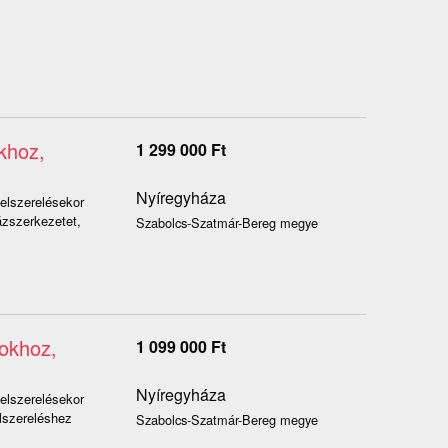
khoz,
1 299 000
Ft
Nyíregyháza
felszerelésekor
ázszerkezetet,
Szabolcs-Szatmár-Bereg megye
rokhoz,
1 099 000
Ft
Nyíregyháza
felszerelésekor
lszereléshez
Szabolcs-Szatmár-Bereg megye