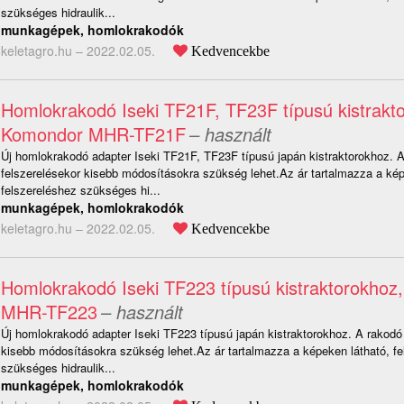
szükséges hidraulik...
munkagépek, homlokrakodók
keletagro.hu –
2022.02.05.
Kedvencekbe
Homlokrakodó Iseki TF21F, TF23F típusú kistrakt
Komondor MHR-TF21F
– használt
Új homlokrakodó adapter Iseki TF21F, TF23F típusú japán kistraktorokhoz. 
felszerelésekor kisebb módosításokra szükség lehet.Az ár tartalmazza a kép
felszereléshez szükséges hi...
munkagépek, homlokrakodók
keletagro.hu –
2022.02.05.
Kedvencekbe
Homlokrakodó Iseki TF223 típusú kistraktorokho
MHR-TF223
– használt
Új homlokrakodó adapter Iseki TF223 típusú japán kistraktorokhoz. A rakodó
kisebb módosításokra szükség lehet.Az ár tartalmazza a képeken látható, fe
szükséges hidraulik...
munkagépek, homlokrakodók