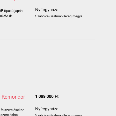
Nyíregyháza
F típusú japán
et.Az ár
Szabolcs-Szatmár-Bereg megye
z, Komondor
1 099 000
Ft
Nyíregyháza
 felszerelésekor
lszereléshez
Szabolcs-Szatmár-Bereg megye