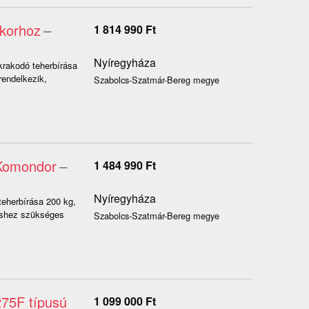
akorhoz
–
1 814 990
Ft
Nyíregyháza
krakodó teherbírása
endelkezik,
Szabolcs-Szatmár-Bereg megye
 Komondor
–
1 484 990
Ft
Nyíregyháza
teherbírása 200 kg,
éshez szükséges
Szabolcs-Szatmár-Bereg megye
75F típusú
1 099 000
Ft