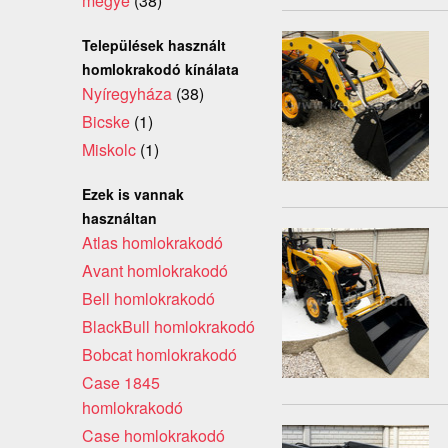
megye
(38)
Települések használt
homlokrakodó kínálata
Nyíregyháza
(38)
Bicske
(1)
Miskolc
(1)
Ezek is vannak
használtan
Atlas homlokrakodó
Avant homlokrakodó
Bell homlokrakodó
BlackBull homlokrakodó
Bobcat homlokrakodó
Case 1845
homlokrakodó
Case homlokrakodó