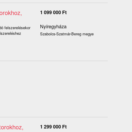
orokhoz,
1 099 000
Ft
Nyíregyháza
ó felszerelésekor
lszereléshez
Szabolcs-Szatmár-Bereg megye
torokhoz,
1 299 000
Ft