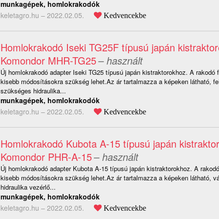
munkagépek, homlokrakodók
keletagro.hu –
2022.02.05.
Kedvencekbe
Homlokrakodó Iseki TG25F típusú japán kistrakto
Komondor MHR-TG25
– használt
Új homlokrakodó adapter Iseki TG25 típusú japán kistraktorokhoz. A rakodó 
kisebb módosításokra szükség lehet.Az ár tartalmazza a képeken látható, fe
szükséges hidraulika...
munkagépek, homlokrakodók
keletagro.hu –
2022.02.05.
Kedvencekbe
Homlokrakodó Kubota A-15 típusú japán kistrakto
Komondor PHR-A-15
– használt
Új homlokrakodó adapter Kubota A-15 típusú japán kistraktorokhoz. A rakodó
kisebb módosításokra szükség lehet.Az ár tartalmazza a képeken látható, v
hidraulika vezérlő...
munkagépek, homlokrakodók
keletagro.hu –
2022.02.05.
Kedvencekbe