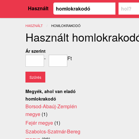
Használt
HASZNÁLT
JELENLEGI:
HOMLOKRAKODÓ
Használt homlokrakod
Ár szerint
-
Ft
Megyék, ahol van eladó
homlokrakodó
Borsod-Abaúj-Zemplén
megye
(1)
Fejér megye
(1)
Szabolcs-Szatmár-Bereg