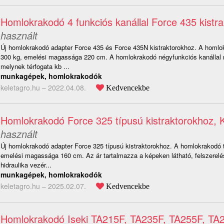
Homlokrakodó 4 funkciós kanállal Force 435 kistr
használt
Új homlokrakodó adapter Force 435 és Force 435N kistraktorokhoz. A homlo
300 kg, emelési magassága 220 cm. A homlokrakodó négyfunkciós kanállal r
melynek térfogata kb ...
munkagépek, homlokrakodók
keletagro.hu –
2022.04.08.
Kedvencekbe
Homlokrakodó Force 325 típusú kistraktorokhoz,
használt
Új homlokrakodó adapter Force 325 típusú kistraktorokhoz. A homlokrakodó 
emelési magassága 160 cm. Az ár tartalmazza a képeken látható, felszerel
hidraulika vezér...
munkagépek, homlokrakodók
keletagro.hu –
2025.02.07.
Kedvencekbe
Homlokrakodó Iseki TA215F, TA235F, TA255F, TA2