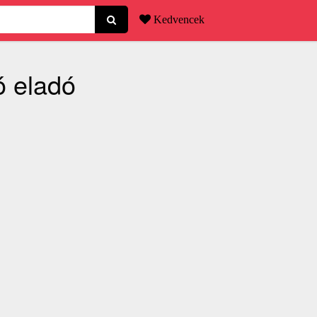
Kedvencek
ó eladó