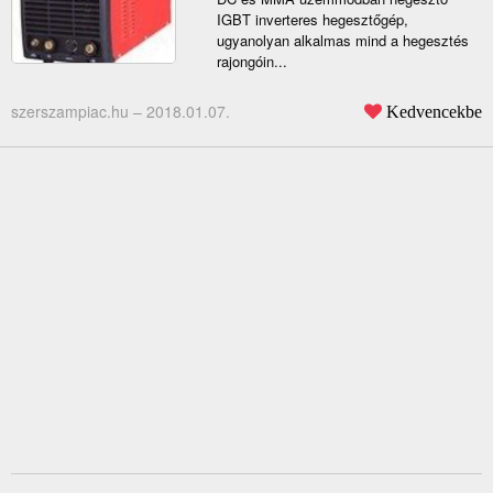
IGBT inverteres hegesztőgép,
ugyanolyan alkalmas mind a hegesztés
rajongóin...
szerszampiac.hu –
2018.01.07.
Kedvencekbe