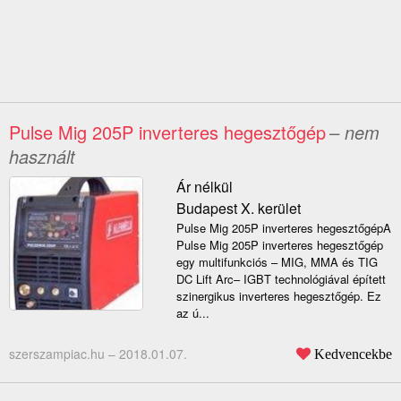
Pulse Mig 205P inverteres hegesztőgép
– nem
használt
Ár nélkül
Budapest X. kerület
Pulse Mig 205P inverteres hegesztőgépA
Pulse Mig 205P inverteres hegesztőgép
egy multifunkciós – MIG, MMA és TIG
DC Lift Arc– IGBT technológiával épített
szinergikus inverteres hegesztőgép. Ez
az ú...
szerszampiac.hu –
2018.01.07.
Kedvencekbe