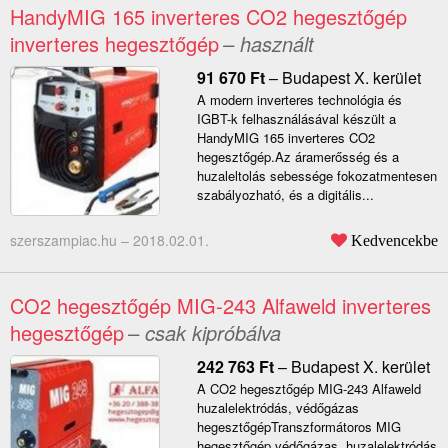
HandyMIG 165 inverteres CO2 hegesztőgép
inverteres hegesztőgép
– használt
91 670
Ft
–
Budapest X. kerület
A modern inverteres technológia és
IGBT-k felhasználásával készült a
HandyMIG 165 inverteres CO2
hegesztőgép.Az áramerősség és a
huzaleltolás sebessége fokozatmentesen
szabályozható, és a digitális...
szerszampiac.hu –
2018.02.01.
Kedvencekbe
CO2 hegesztőgép MIG-243 Alfaweld inverteres
hegesztőgép
– csak kipróbálva
242 763
Ft
–
Budapest X. kerület
A CO2 hegesztőgép MIG-243 Alfaweld
huzalelektródás, védőgázas
hegesztőgépTranszformátoros MIG
hegesztőgép védőgázas, huzalelektródás