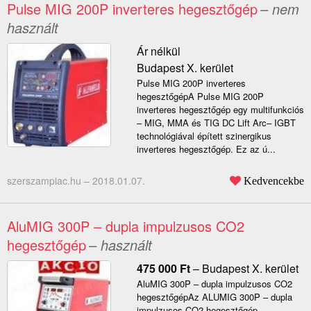
Pulse MIG 200P inverteres hegesztőgép
– nem
használt
Ár nélkül
Budapest X. kerület
Pulse MIG 200P inverteres
hegesztőgépA Pulse MIG 200P
inverteres hegesztőgép egy multifunkciós
– MIG, MMA és TIG DC Lift Arc– IGBT
technológiával épített szinergikus
inverteres hegesztőgép. Ez az ú...
szerszampiac.hu –
2018.01.07.
Kedvencekbe
AluMIG 300P – dupla impulzusos CO2
hegesztőgép
– használt
475 000
Ft
–
Budapest X. kerület
AluMIG 300P – dupla impulzusos CO2
hegesztőgépAz ALUMIG 300P – dupla
impulzusos CO2 hegesztőgép