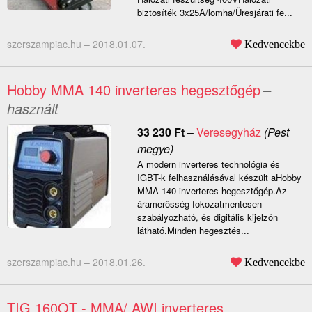
biztosíték 3x25A/lomha/Üresjárati fe...
szerszampiac.hu –
2018.01.07.
Kedvencekbe
Hobby MMA 140 inverteres hegesztőgép
–
használt
33 230
Ft
–
Veresegyház
(Pest
megye)
A modern inverteres technológia és
IGBT-k felhasználásával készült aHobby
MMA 140 inverteres hegesztőgép.Az
áramerősség fokozatmentesen
szabályozható, és digitális kijelzőn
látható.Minden hegesztés...
szerszampiac.hu –
2018.01.26.
Kedvencekbe
TIG 160QT - MMA/ AWI inverteres