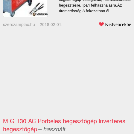
hegesztésre, ipari felhasználásra.Az
áramerősség 8 fokozatban ál...
szerszampiac.hu –
2018.02.01.
Kedvencekbe
MIG 130 AC Porbeles hegesztőgép inverteres
hegesztőgép
– használt