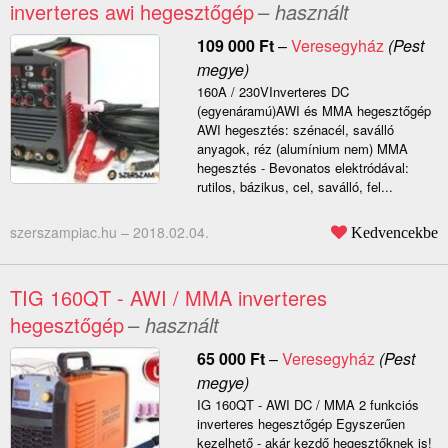
inverteres awi hegesztőgép
– használt
109 000
Ft
–
Veresegyház
(Pest
megye)
160A / 230VInverteres DC
(egyenáramú)AWI és MMA hegesztőgép
AWI hegesztés: szénacél, saválló
anyagok, réz (alumínium nem) MMA
hegesztés - Bevonatos elektródával:
rutilos, bázikus, cel, saválló, fel...
szerszampiac.hu –
2018.02.04.
Kedvencekbe
TIG 160QT - AWI / MMA inverteres
hegesztőgép
– használt
65 000
Ft
–
Veresegyház
(Pest
megye)
IG 160QT - AWI DC / MMA 2 funkciós
inverteres hegesztőgép Egyszerűen
kezelhető - akár kezdő hegesztőknek is!