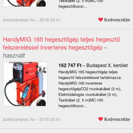
Testkábel (2, 5 m)MC-100
hegesztőkocsi...
szerszampiac.hu –
2018.02.01.
Kedvencekbe
HandyMIG 165 hegesztőgép teljes hegesztő
felszereléssel inverteres hegesztőgép
–
használt
162 747
Ft
–
Budapest X. kerület
HandyMIG 165 hegesztőgép teljes
hegesztő felszereléssel tartalmazza:
HandyMIG 165 inverteres
hegesztőgépCO2 munkakábel (3 m),
Elektródafogós munkakábel (3 m),
Testkábel (2, 5 m)MC-100
hegesztőkocsi...
szerszampiac.hu –
2018.02.01.
Kedvencekbe