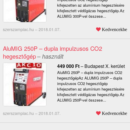
kifejezetten az alumínium hegesztésére
kifejlesztett védőgázas hegesztőgép.Az
ALUMIG 300P-vel összese...
szerszampiac.hu –
2018.01.07.
Kedvencekbe
AluMIG 250P – dupla impulzusos CO2
hegesztőgép
– használt
449 000
Ft
–
Budapest X. kerület
AluMIG 250P – dupla impulzusos CO2
hegesztőgépAz ALUMIG 250P – dupla
impulzusos CO2 hegesztőgép
kifejezetten az alumínium hegesztésére
kifejlesztett védőgázas hegesztőgép.Az
ALUMIG 250P-vel összese...
szerszampiac.hu –
2018.01.07.
Kedvencekbe