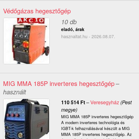
Védőgázas hegesztőgép
10 db
eladó, árak
hasznaltat.hu - 2026.08.07.
MIG MMA 185P inverteres hegesztőgép
–
használt
110 514
Ft
–
Veresegyház
(Pest
megye)
MIG MMA 185P inverteres hegesztőgép
A modern inverteres technológia és
IGBT-k felhaználásával készült a MIG
MMA 185P inverteres hegesztőgép. Az