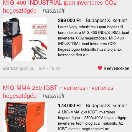
MIG-400 INDUSTRIAL ipari inverteres CO2
hegesztőgép
– használt
398 000
Ft
–
Budapest X. kerület
LeírásNagy teherbírású ipari hegesztő
berendezés a MIG-400 INDUSTRIAL ipari
inverteres CO2 hegesztőgép. MIG-400
INDUSTRIAL ipari inverteres CO2
hegesztőgép különálló huzaltolójának
köszönhetően a n...
szerszampiac.hu –
2017.12.21.
Kedvencekbe
MIG-MMA 250 IGBT inverteres inverteres
hegesztőgép
– használt
178 000
Ft
–
Budapest X. kerület
A MIG-MMA 250 IGBT inverteres
hegesztőgép – 250A/400V hegesztőgép
inverteres technológiával működik. Az
IGBT elemek segítségével az