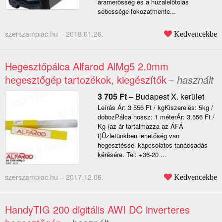
áramerősség és a huzalelőtolás
sebessége fokozatmente...
szerszampiac.hu –
2018.01.26.
Kedvencekbe
Hegesztőpálca Alfarod AlMg5 2.0mm
hegesztőgép tartozékok, kiegészítők
– használt
3 705
Ft
–
Budapest X. kerület
Leírás Ár: 3 556 Ft / kgKiszerelés: 5kg /
dobozPálca hossz: 1 méterÁr: 3.556 Ft /
Kg (az ár tartalmazza az ÁFÁ-
t)Üzletünkben lehetőség van
hegesztéssel kapcsolatos tanácsadás
kérésére. Tel: +36-20 ...
szerszampiac.hu –
2017.12.06.
Kedvencekbe
HandyTIG 200 digitális AWI DC inverteres