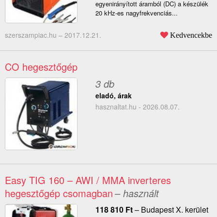
egyenirányított áramból (DC) a készülék
20 kHz-es nagyfrekvenciás...
szerszampiac.hu –
2017.12.21.
Kedvencekbe
CO hegesztőgép
3 db
eladó, árak
hasznaltat.hu - 2026.08.07.
Easy TIG 160 – AWI / MMA inverteres
hegesztőgép csomagban
– használt
118 810
Ft
–
Budapest X. kerület