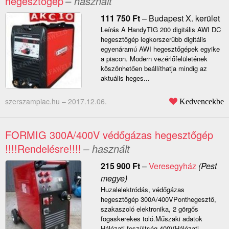
hegesztőgép
– használt
111 750
Ft
–
Budapest X. kerület
Leírás A HandyTIG 200 digitális AWI DC
hegesztőgép legkorszerűbb digitális
egyenáramú AWI hegesztőgépek egyike
a piacon. Modern vezérlőfelületének
köszönhetően beállíthatja mindig az
aktuális heges...
szerszampiac.hu –
2017.12.06.
Kedvencekbe
FORMIG 300A/400V védőgázas hegesztőgép
!!!!Rendelésre!!!!
– használt
215 900
Ft
–
Veresegyház
(Pest
megye)
Huzalelektródás, védőgázas
hegesztőgép 300A/400VPonthegesztő,
szakaszoló elektronika, 2 görgős
fogaskerekes toló.Műszaki adatok
Hálózati feszültség 400VHálózati