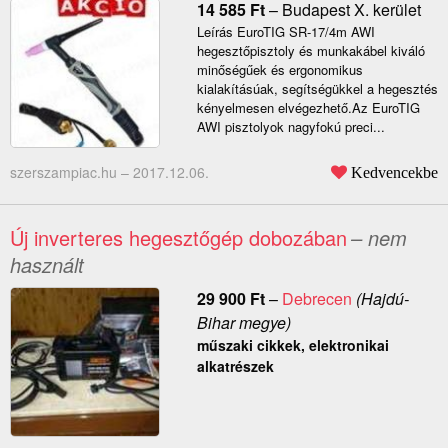
14 585
Ft
–
Budapest X. kerület
Leírás EuroTIG SR-17/4m AWI
hegesztőpisztoly és munkakábel kiváló
minőségűek és ergonomikus
kialakításúak, segítségükkel a hegesztés
kényelmesen elvégezhető.Az EuroTIG
AWI pisztolyok nagyfokú preci...
szerszampiac.hu –
2017.12.06.
Kedvencekbe
Új inverteres hegesztőgép dobozában
– nem
használt
29 900
Ft
–
Debrecen
(Hajdú-
Bihar megye)
műszaki cikkek, elektronikai
alkatrészek