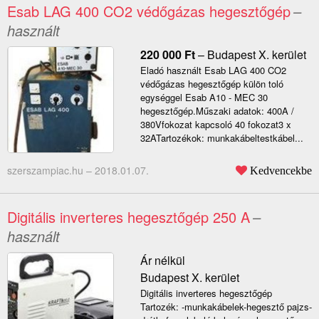
Esab LAG 400 CO2 védőgázas hegesztőgép
–
használt
220 000
Ft
–
Budapest X. kerület
Eladó használt Esab LAG 400 CO2
védőgázas hegesztőgép külön toló
egységgel Esab A10 - MEC 30
hegesztőgép.Műszaki adatok: 400A /
380Vfokozat kapcsoló 40 fokozat3 x
32ATartozékok: munkakábeltestkábel...
szerszampiac.hu –
2018.01.07.
Kedvencekbe
Digitális inverteres hegesztőgép 250 A
–
használt
Ár nélkül
Budapest X. kerület
Digitális inverteres hegesztőgép
Tartozék: -munkakábelek-hegesztő pajzs-