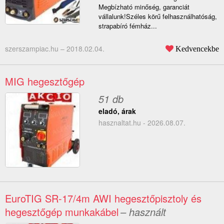
Megbízható minőség, garanciát
vállalunk!Széles körű felhasználhatóság,
strapabíró fémház...
szerszampiac.hu –
2018.02.04.
Kedvencekbe
MIG hegesztőgép
51 db
eladó, árak
hasznaltat.hu - 2026.08.07.
EuroTIG SR-17/4m AWI hegesztőpisztoly és
hegesztőgép munkakábel
– használt