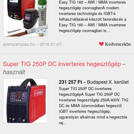
Easy TIG 160 – AWI / MMA inverteres
hegesztőgép csomagbanA modern
inverteres technológia és IGBT-k
felhasználásával készült berendezés a
Easy TIG 160 – AWI / MMA inverteres
hegesztőgép csomagban is...
szerszampiac.hu –
2018.01.07.
Kedvencekbe
Super TIG 250P DC inverteres hegesztőgép
–
használt
231 257
Ft
–
Budapest X. kerület
Super TIG 250P DC inverteres
hegesztőgépA Super TIG 250P DC
inverteres hegesztőgép 250A/400V, TIG
DC és MMA üzemmódban hegesztő
IGBT inverteres hegesztőgép,
ugyanolyan alkalmas mind a hegesztés
raj...