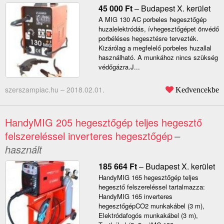
45 000
Ft
–
Budapest X. kerület
A MIG 130 AC porbeles hegesztőgép
huzalelektródás, ívhegesztőgépet önvédő
porbéléses hegesztésre tervezték.
Kizárólag a megfelelő porbeles huzallal
használható. A munkához nincs szükség
védőgázra.J...
szerszampiac.hu –
2018.02.01.
Kedvencekbe
HandyMIG 205 hegesztőgép teljes hegesztő
felszereléssel inverteres hegesztőgép
–
használt
185 664
Ft
–
Budapest X. kerület
HandyMIG 165 hegesztőgép teljes
hegesztő felszereléssel tartalmazza:
HandyMIG 165 inverteres
hegesztőgépCO2 munkakábel (3 m),
Elektródafogós munkakábel (3 m),