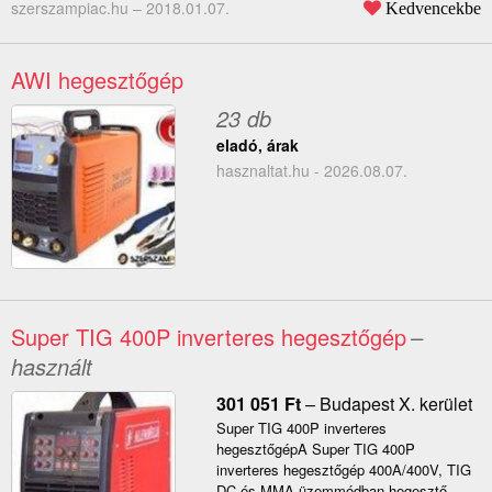
szerszampiac.hu –
2018.01.07.
Kedvencekbe
AWI hegesztőgép
23 db
eladó, árak
hasznaltat.hu - 2026.08.07.
Super TIG 400P inverteres hegesztőgép
–
használt
301 051
Ft
–
Budapest X. kerület
Super TIG 400P inverteres
hegesztőgépA Super TIG 400P
inverteres hegesztőgép 400A/400V, TIG
DC és MMA üzemmódban hegesztő