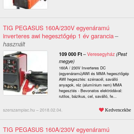
TIG PEGASUS 160A/230V egyenáramú
inverteres awi hegesztőgép 1 év garancia
–
használt
109 000
Ft
–
Veresegyház
(Pest
megye)
160A / 230V Inverteres DC
(egyenáramú)AWI és MMA hegesztőgép
AWI hegesztés: szénacél, saválló
anyagok, réz (alumínium nem) MMA
hegesztés - Bevonatos elektródával:
rutilos, bázikus, cel, saválló, fe...
szerszampiac.hu –
2018.02.04.
Kedvencekbe
TIG PEGASUS 160A/230V egyenáramú