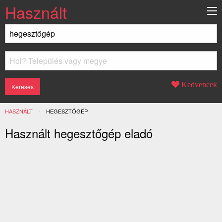
Használt
Kedvencek
HASZNÁLT
JELENLEGI:
HEGESZTŐGÉP
Használt hegesztőgép eladó