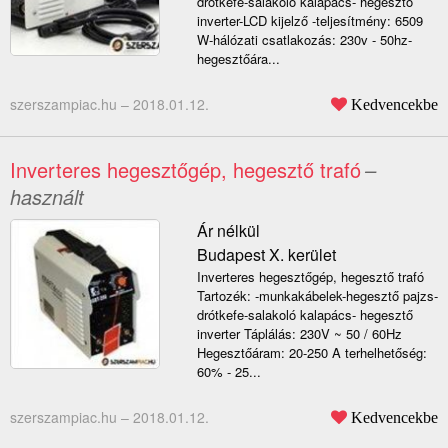
drótkefe-salakoló kalapács- hegesztő
inverter-LCD kijelző -teljesítmény: 6509
W-hálózati csatlakozás: 230v - 50hz-
hegesztőára...
szerszampiac.hu –
2018.01.12.
Kedvencekbe
Inverteres hegesztőgép, hegesztő trafó
–
használt
Ár nélkül
Budapest X. kerület
Inverteres hegesztőgép, hegesztő trafó
Tartozék: -munkakábelek-hegesztő pajzs-
drótkefe-salakoló kalapács- hegesztő
inverter Táplálás: 230V ~ 50 / 60Hz
Hegesztőáram: 20-250 A terhelhetőség:
60% - 25...
szerszampiac.hu –
2018.01.12.
Kedvencekbe