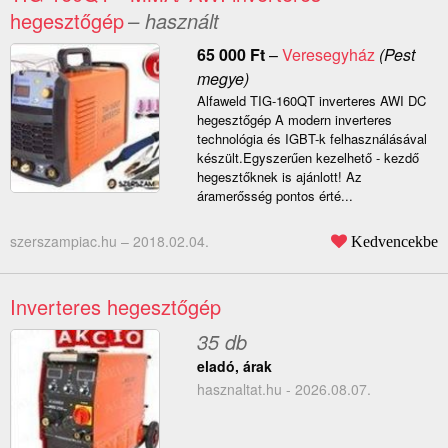
hegesztőgép
– használt
65 000
Ft
–
Veresegyház
(Pest
megye)
Alfaweld TIG-160QT inverteres AWI DC
hegesztőgép A modern inverteres
technológia és IGBT-k felhasználásával
készült.Egyszerűen kezelhető - kezdő
hegesztőknek is ajánlott! Az
áramerősség pontos érté...
szerszampiac.hu –
2018.02.04.
Kedvencekbe
Inverteres hegesztőgép
35 db
eladó, árak
hasznaltat.hu - 2026.08.07.