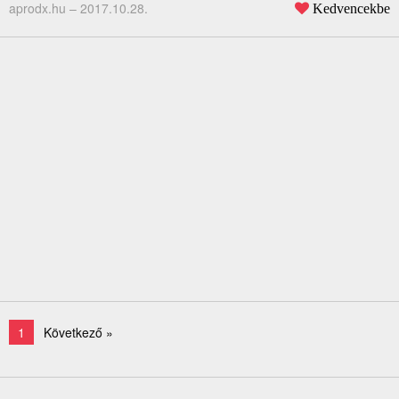
aprodx.hu –
2017.10.28.
Kedvencekbe
1
Következő »