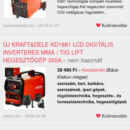
IGBT technológiás kompakt inverteres
hegesztőgép.Két hegesztési üzemmód:
CO2 védőgázas fogyóelektr...
szerszampiac.hu –
2018.01.07.
Kedvencekbe
ÚJ KRAFT&DELE KD1881 LCD DIGITÁLIS
INVERTERES MMA / TIG LIFT
HEGESZTŐGÉP 350A
– nem használt
38 490
Ft
–
Kecskemét
(Bács-
Kiskun megye)
szerszám, kert, barkács,
szerszámok, ipari gépek,
rögzítéstechnika, hegesztés-, és
forrasztástechnika, hegesztőgépek
vatera.hu –
2026.04.08.
Kedvencekbe