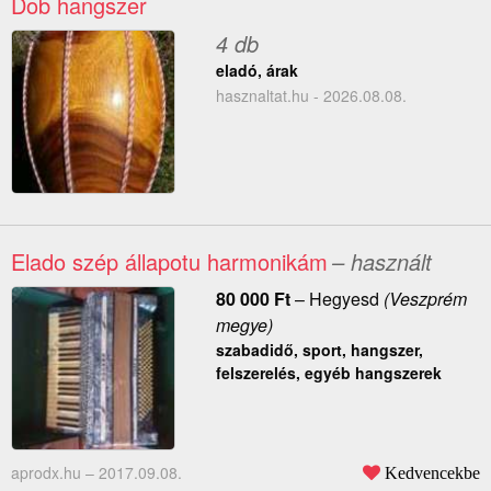
Dob hangszer
4 db
eladó, árak
hasznaltat.hu - 2026.08.08.
Elado szép állapotu harmonikám
– használt
80 000
Ft
–
Hegyesd
(Veszprém
megye)
szabadidő, sport, hangszer,
felszerelés, egyéb hangszerek
aprodx.hu –
2017.09.08.
Kedvencekbe