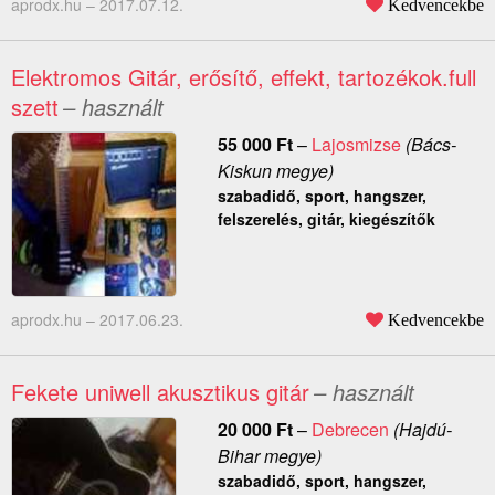
aprodx.hu –
2017.07.12.
Kedvencekbe
Elektromos Gitár, erősítő, effekt, tartozékok.full
szett
– használt
55 000
Ft
–
Lajosmizse
(Bács-
Kiskun megye)
szabadidő, sport, hangszer,
felszerelés, gitár, kiegészítők
aprodx.hu –
2017.06.23.
Kedvencekbe
Fekete uniwell akusztikus gitár
– használt
20 000
Ft
–
Debrecen
(Hajdú-
Bihar megye)
szabadidő, sport, hangszer,