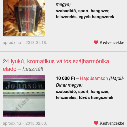
megye)
szabadidő, sport, hangszer,
felszerelés, egyéb hangszerek
aprodx.hu –
2018.01.16.
Kedvencekbe
24 lyukú, kromatikus váltós szájharmónika
eladó
– használt
10 000
Ft
–
Hajdúsámson
(Hajdú-
Bihar megye)
szabadidő, sport, hangszer,
felszerelés, fúvós hangszerek
aprodx.hu –
2018.02.03.
Kedvencekbe