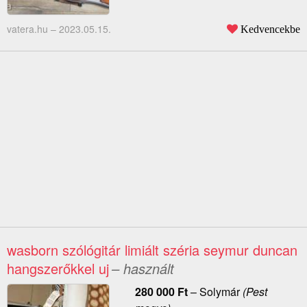
vatera.hu –
2023.05.15.
Kedvencekbe
wasborn szólógitár limiált széria seymur duncan
hangszerőkkel uj
– használt
280 000
Ft
–
Solymár
(Pest