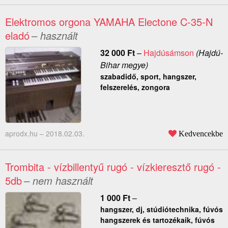
Elektromos orgona YAMAHA Electone C-35-N
eladó
– használt
32 000
Ft
–
Hajdúsámson
(Hajdú-
Bihar megye)
szabadidő, sport, hangszer,
felszerelés, zongora
aprodx.hu –
2018.02.03.
Kedvencekbe
Trombita - vízbillentyű rugó - vízkieresztő rugó -
5db
– nem használt
1 000
Ft
–
hangszer, dj, stúdiótechnika, fúvós
hangszerek és tartozékaik, fúvós