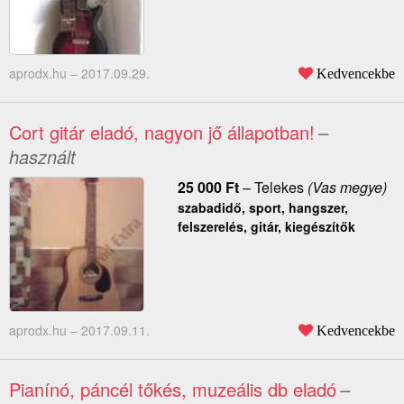
aprodx.hu –
2017.09.29.
Kedvencekbe
Cort gitár eladó, nagyon jő állapotban!
–
használt
25 000
Ft
–
Telekes
(Vas megye)
szabadidő, sport, hangszer,
felszerelés, gitár, kiegészítők
aprodx.hu –
2017.09.11.
Kedvencekbe
Pianínó, páncél tőkés, muzeális db eladó
–