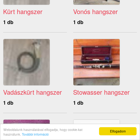
Kürt hangszer
Vonós hangszer
1 db
1 db
Vadászkürt hangszer
Stowasser hangszer
1 db
1 db
Weboldalunk használatával elfogadja, hogy cookie-kat
Elfogadom
használunk.
További információ