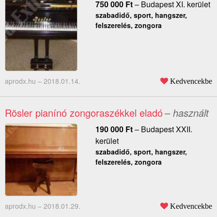
750 000
Ft
–
Budapest XI. kerület
szabadidő, sport, hangszer,
felszerelés, zongora
aprodx.hu –
2018.01.14.
Kedvencekbe
Rösler pianínó zongoraszékkel eladó
– használt
190 000
Ft
–
Budapest XXII.
kerület
szabadidő, sport, hangszer,
felszerelés, zongora
aprodx.hu –
2018.01.29.
Kedvencekbe