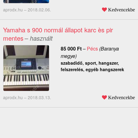
aprodx.hu –
2018.02.06.
Kedvencekbe
Yamaha s 900 normál állapot karc ès pir
mentes
– használt
85 000
Ft
–
Pécs
(Baranya
megye)
szabadidő, sport, hangszer,
felszerelés, egyéb hangszerek
aprodx.hu –
2018.03.13.
Kedvencekbe