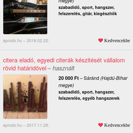
megye)
szabadidő, sport, hangszer,
felszerelés, gitár, kiegészítők
aprodx.hu –
2018.02.22.
Kedvencekbe
citera eladó, egyedi citerák készitését vállalom
rövid határidövel
– használt
20 000
Ft
–
Sáránd
(Hajdú-Bihar
megye)
szabadidő, sport, hangszer,
felszerelés, egyéb hangszerek
aprodx.hu –
2017.11.29.
Kedvencekbe