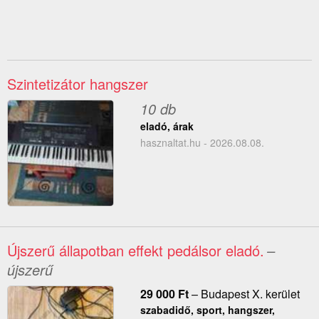
Szintetizátor hangszer
10 db
eladó, árak
hasznaltat.hu - 2026.08.08.
Újszerű állapotban effekt pedálsor eladó.
–
újszerű
29 000
Ft
–
Budapest X. kerület
szabadidő, sport, hangszer,