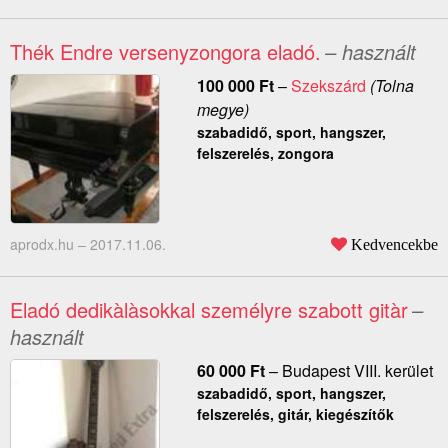
Thék Endre versenyzongora eladó.
– használt
100 000
Ft
–
Szekszárd
(Tolna
megye)
szabadidő, sport, hangszer,
felszerelés, zongora
aprodx.hu –
2017.11.06.
Kedvencekbe
Eladó dedikàlàsokkal személyre szabott gitàr
–
használt
60 000
Ft
–
Budapest VIII. kerület
szabadidő, sport, hangszer,
felszerelés, gitár, kiegészítők