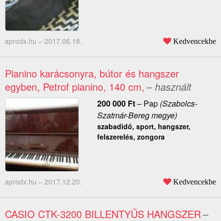
aprodx.hu –
2017.06.18.
Kedvencekbe
Pianino karácsonyra, bútor és hangszer
egyben, Petrof pianino, 140 cm,
– használt
200 000
Ft
–
Pap
(Szabolcs-
Szatmár-Bereg megye)
szabadidő, sport, hangszer,
felszerelés, zongora
aprodx.hu –
2017.12.20.
Kedvencekbe
CASIO CTK-3200 BILLENTYŰS HANGSZER
–