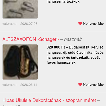
hangszer tartozékok
vatera.hu –
2026.07.06.
Kedvencekbe
ALTSZAXOFON -Schagerl-
– használt
320 000
Ft
–
Budapest IX. kerület
hangszer, dj, stúdiótechnika, fúvós
hangszerek és tartozékaik, egyéb
fúvós hangszerek
vatera.hu –
2026.06.14.
Kedvencekbe
Hibás Ukulele Dekorációnak - szoprán méret
–