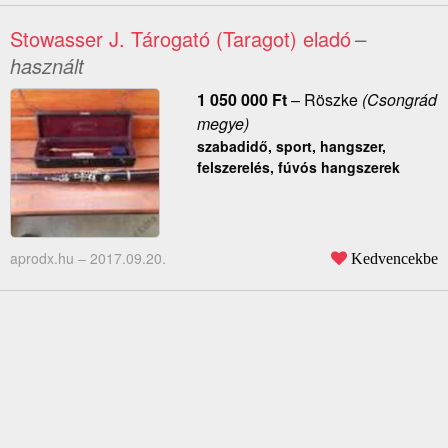
Stowasser J. Tárogató (Taragot) eladó
–
használt
1 050 000
Ft
–
Röszke
(Csongrád
megye)
szabadidő, sport, hangszer,
felszerelés, fúvós hangszerek
aprodx.hu –
2017.09.20.
Kedvencekbe