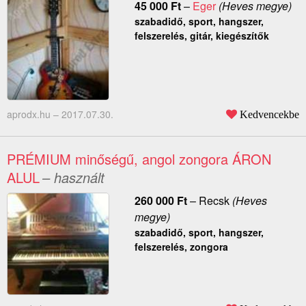
45 000
Ft
–
Eger
(Heves megye)
szabadidő, sport, hangszer,
felszerelés, gitár, kiegészítők
aprodx.hu –
2017.07.30.
Kedvencekbe
PRÉMIUM minőségű, angol zongora ÁRON
ALUL
– használt
260 000
Ft
–
Recsk
(Heves
megye)
szabadidő, sport, hangszer,
felszerelés, zongora