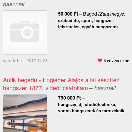
használt
50 000
Ft
–
Bagod
(Zala megye)
szabadidő, sport, hangszer,
felszerelés, egyéb hangszerek
aprodx.hu –
2017.11.28.
Kedvencekbe
Antik hegedű - Engleder Alajos által készített
hangszer 1877, videót csatoltam
– használt
790 000
Ft
–
hangszer, dj, stúdiótechnika,
vonós hangszerek és tartozékaik