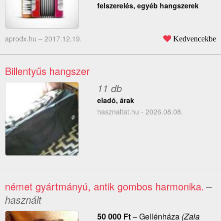
felszerelés, egyéb hangszerek
aprodx.hu –
2017.12.19.
Kedvencekbe
Billentyűs hangszer
11 db
eladó, árak
hasznaltat.hu - 2026.08.08.
német gyártmányú, antik gombos harmonika.
–
használt
50 000
Ft
–
Gellénháza
(Zala