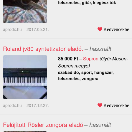
felszerelés, gitár, kiegészítők
aprodx.hu –
2017.05.21.
Kedvencekbe
Roland jv80 syntetizator eladó.
– használt
85 000
Ft
–
Sopron
(Győr-Moson-
Sopron megye)
szabadidő, sport, hangszer,
felszerelés, zongora
aprodx.hu –
2017.12.27.
Kedvencekbe
Felújított Rösler zongora eladó
– használt