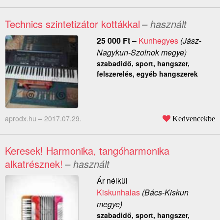
Technics szintetizátor kottákkal
– használt
25 000
Ft
–
Kunhegyes
(Jász-
Nagykun-Szolnok megye)
szabadidő, sport, hangszer,
felszerelés, egyéb hangszerek
aprodx.hu –
2017.07.29.
Kedvencekbe
Keresek! Harmonika, tangóharmonika
alkatrésznek!
– használt
Ár nélkül
Kiskunhalas
(Bács-Kiskun
megye)
szabadidő, sport, hangszer,