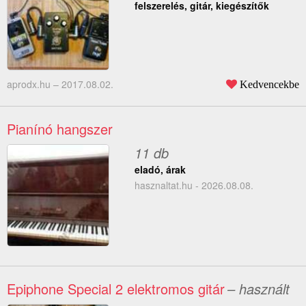
felszerelés, gitár, kiegészítők
aprodx.hu –
2017.08.02.
Kedvencekbe
Pianínó hangszer
11 db
eladó, árak
hasznaltat.hu - 2026.08.08.
Epiphone Special 2 elektromos gitár
– használt