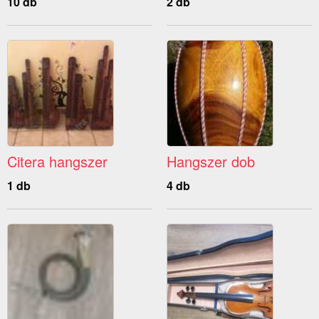
10 db
2 db
Citera hangszer
Hangszer dob
1 db
4 db