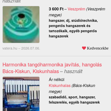
használt
3 600
Ft
–
Veszprém
(Veszprém
megye)
hangszer, dj, stúdiótechnika,
pengetős hangszerek és
tartozékaik, egyéb pengetős
hangszerek
vatera.hu –
2026.07.06.
Kedvencekbe
Harmonika tangóharmonika javítás, hangolás
Bács-Kiskun, Kiskunhalas
– használt
Ár nélkül
Kiskunhalas
(Bács-Kiskun
megye)
szabadidő, sport, hangszer,
felszerelés, egyéb hangszerek