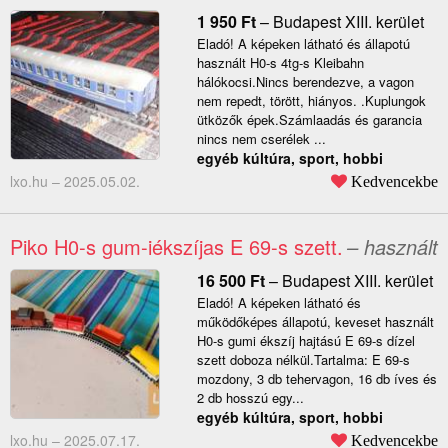
1 950
Ft
–
Budapest XIII. kerület
Eladó! A képeken látható és állapotú
használt H0-s 4tg-s Kleibahn
hálókocsi.Nincs berendezve, a vagon
nem repedt, törött, hiányos. .Kuplungok
ütközők épek.Számlaadás és garancia
nincs nem cserélek ...
egyéb kúltúra, sport, hobbi
lxo.hu –
2025.05.02.
Kedvencekbe
Piko H0-s gum-iékszíjas E 69-s szett.
– használt
16 500
Ft
–
Budapest XIII. kerület
Eladó! A képeken látható és
működőképes állapotú, keveset használt
H0-s gumi ékszíj hajtású E 69-s dízel
szett doboza nélkül.Tartalma: E 69-s
mozdony, 3 db tehervagon, 16 db íves és
2 db hosszú egy...
egyéb kúltúra, sport, hobbi
lxo.hu –
2025.07.17.
Kedvencekbe