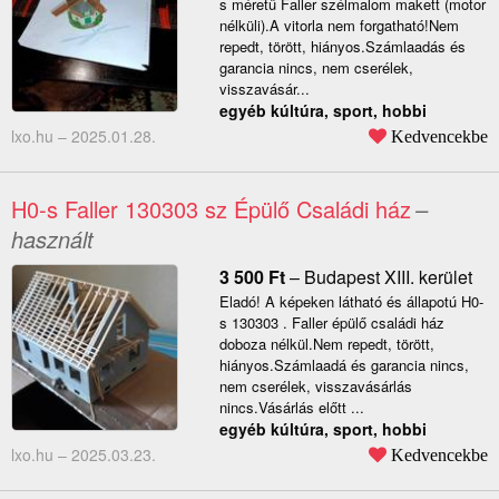
s méretű Faller szélmalom makett (motor
nélküli).A vitorla nem forgatható!Nem
repedt, törött, hiányos.Számlaadás és
garancia nincs, nem cserélek,
visszavásár...
egyéb kúltúra, sport, hobbi
lxo.hu –
2025.01.28.
Kedvencekbe
H0-s Faller 130303 sz Épülő Családi ház
–
használt
3 500
Ft
–
Budapest XIII. kerület
Eladó! A képeken látható és állapotú H0-
s 130303 . Faller épülő családi ház
doboza nélkül.Nem repedt, törött,
hiányos.Számlaadá és garancia nincs,
nem cserélek, visszavásárlás
nincs.Vásárlás előtt ...
egyéb kúltúra, sport, hobbi
lxo.hu –
2025.03.23.
Kedvencekbe