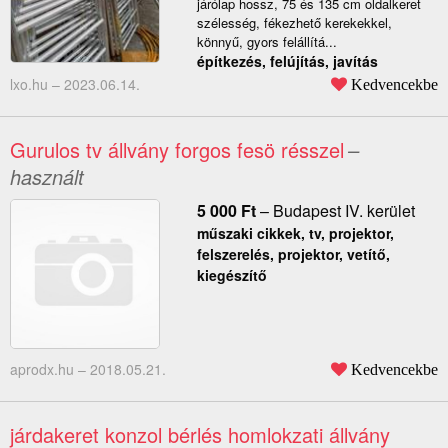
járólap hossz, 75 és 135 cm oldalkeret
szélesség, fékezhető kerekekkel,
könnyű, gyors felállítá...
építkezés, felújítás, javítás
lxo.hu –
2023.06.14.
Kedvencekbe
Gurulos tv állvány forgos fesö résszel
–
használt
5 000
Ft
–
Budapest IV. kerület
műszaki cikkek, tv, projektor,
felszerelés, projektor, vetítő,
kiegészítő
aprodx.hu –
2018.05.21.
Kedvencekbe
járdakeret konzol bérlés homlokzati állvány