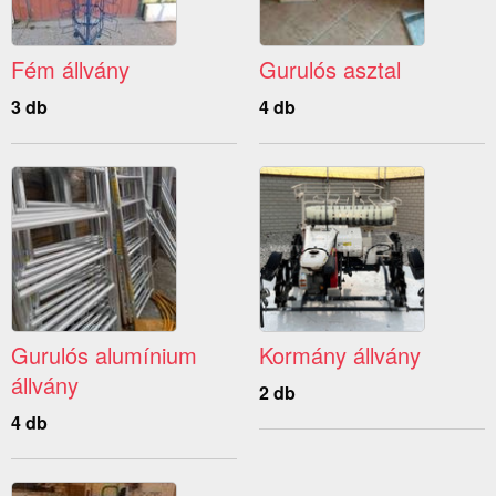
Fém állvány
Gurulós asztal
3 db
4 db
Gurulós alumínium
Kormány állvány
állvány
2 db
4 db