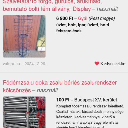
Szalvétatartó forgó, gurulós, árukínáló,
bemutató bolti fém állvány, Display
– használt
6 900
Ft
–
Gyál
(Pest megye)
üzlet, bolt, ipar, üzleti, bolti
felszerelések
vatera.hu –
2024.12.26.
Kedvencekbe
Födémzsalu doka zsalu bérlés zsalurendszer
kölcsönzés
– használt
100
Ft
–
Budapest XV. kerület
Komplett födémzsalu rendszer bérelhető.
Családi házak, társasházak mennyisége
készleten, kedvezménnyel vihető a
rendszer, ami alaprajz vagy elemlista
alapján kerül kiszámításra. A