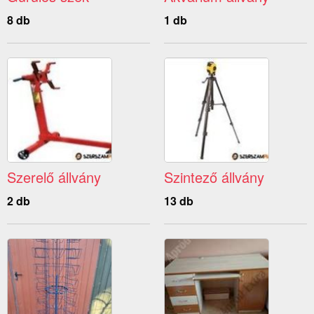
8 db
1 db
Szerelő állvány
Szintező állvány
2 db
13 db