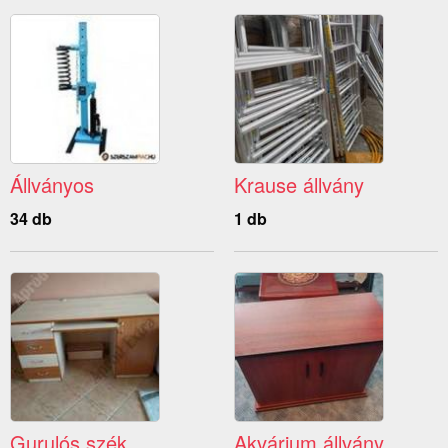
Állványos
Krause állvány
34 db
1 db
Gurulós szék
Akvárium állvány