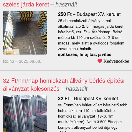
széles járda keret
– használt
250
Ft
–
Budapest XV. kerület
25 db homlokzati állványzatnál
alkalmazható 2, 5m magas járda keret
bérelhető, 250 Ft + Áfa/db/nap. Belső
mérete kb 140 cm széles és 210 cm
magas, mely alatt a gyalogos forgalom
zavartalanul haladh...
építkezés, felújítás, javítás
lxo.hu –
2025.08.08.
Kedvencekbe
32 Ft/nm/nap homlokzati állvány bérlés építési
állványzat kölcsönzés
– használt
32
Ft
–
Budapest XV. kerület
32 Ft/nm/nap bérleti díjért bérelhető több
hetes ciklusra 110 nm falfelületre
homlokzati állványzat (18x6, 1m
munkafelületre). Nettó 3.500 Ft/nap a
komplett állványzat bérleti díja egy