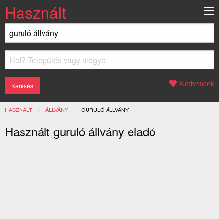
Használt
Kedvencek
HASZNÁLT
ÁLLVÁNY
JELENLEGI:
GURULÓ ÁLLVÁNY
Használt guruló állvány eladó