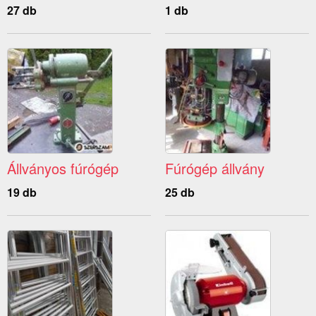
27 db
1 db
Állványos fúrógép
Fúrógép állvány
19 db
25 db