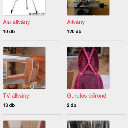
Alu állvány
Állvány
10 db
120 db
TV állvány
Gurulós bőrönd
13 db
2 db