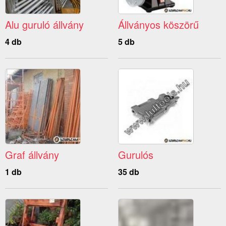
Alu guruló állvány
Állványos köszörű
4 db
5 db
Graf állvány
Gurulós
1 db
35 db