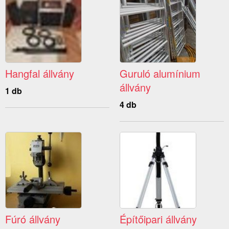
Hangfal állvány
Guruló alumínium
állvány
1 db
4 db
Fúró állvány
Építőipari állvány