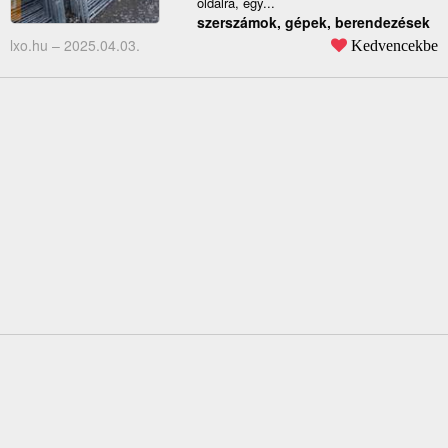
oldalra, egy...
szerszámok, gépek, berendezések
lxo.hu –
2025.04.03.
Kedvencekbe