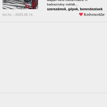
kedvezmény mérték...
szerszámok, gépek, berendezések
lxo.hu –
2025.06.14.
Kedvencekbe