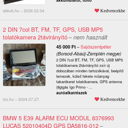
akkumulátor, töltő
akkuk.hu –
2026.02.04.
Kedvencekbe
2 DIN 7col BT, FM, TF, GPS, USB MP5
tolatókamera 2távirányító
– nem használt
45 000
Ft
–
Sajószentpéter
(Borsod-Abaúj-Zemplén megye)
2 DIN 7col BT, FM, TF, GPS, USB MP5
tolatókamera 2távirányító zsír új
dobozában minden tartozékával, beépítő
lemezek, külső fekete műanyag
takarókeret tolatókamera, GPS antenna
(8gigás Igo Primo - ...
autóalkatrészek
lxo.hu –
2024.07.27.
Kedvencekbe
BMW 5 E39 ALARM ECU MODUL 8376993
LUCAS 52010404D GPS DA5816-012
–