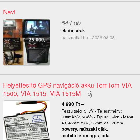
Navi
544 db
eladó, árak
hasznaltat.hu - 2026.08.08.
Helyettesítő GPS navigáció akku TomTom VIA
1500, VIA 1515, VIA 1515M
– új
4 690
Ft
–
Feszültség: 3, 7V - Teljesítmény:
800mAh/2, 96Wh - Típus: Li-Ion - Méret:
43, 45mm x 37, 25mm x 5, 70mm
powery, műszaki cikk,
mobiltelefon, gps, pda