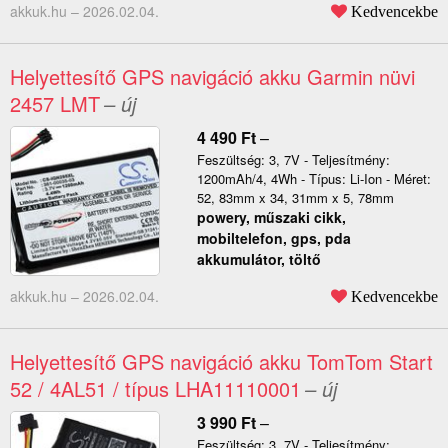
akkuk.hu –
2026.02.04.
Kedvencekbe
Helyettesítő GPS navigáció akku Garmin nüvi
2457 LMT
– új
4 490
Ft
–
Feszültség: 3, 7V - Teljesítmény:
1200mAh/4, 4Wh - Típus: Li-Ion - Méret:
52, 83mm x 34, 31mm x 5, 78mm
powery, műszaki cikk,
mobiltelefon, gps, pda
akkumulátor, töltő
akkuk.hu –
2026.02.04.
Kedvencekbe
Helyettesítő GPS navigáció akku TomTom Start
52 / 4AL51 / típus LHA11110001
– új
3 990
Ft
–
Feszültség: 3, 7V - Teljesítmény: