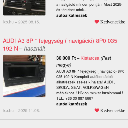
a navigáció minden pontján. Most 2025-
ös térképet adok...
autóalkatrészek
lxo.hu –
2025.08.15.
Kedvencekbe
AUDI A3 8P * fejegység ( navigáció) 8P0 035
192 N
– használt
30 000
Ft
–
Kistarcsa
(Pest
megye)
AUDI A3 8P * fejegység ( navigáció) 8P0
035 192 N Komplett autóbontásból,
alkatrészek széles kínálata! AUDI ,
SKODA, SEAT, VOLKSWAGEN
márkákhoz ! Hívjon minket bizalommal !
TEL. +36 30 887 5997
autóalkatrészek
lxo.hu –
2025.11.06.
Kedvencekbe