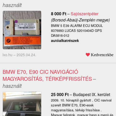
használt
8 000
Ft
–
Sajószentpéter
(Borsod-Abaúj-Zemplén megye)
BMW 5 E39 ALARM ECU MODUL
8376993 LUCAS 52010404D GPS
DA5816-012
autóalkatrészek
lxo.hu –
2025.04.24.
Kedvencekbe
BMW E70, E90 CIC NAVIGÁCIÓ
MAGYAROSÍTÁS, TÉRKÉPFRISSÍTÉS
–
használt
25 000
Ft
–
Budapest IX. kerület
2009. 10. hónaptól gyártott , CIC navival
szerelt BMW E70, E90-esek
magyarosítása, térkép frissítése .
Magyar feliratok, magyar hang a menü és