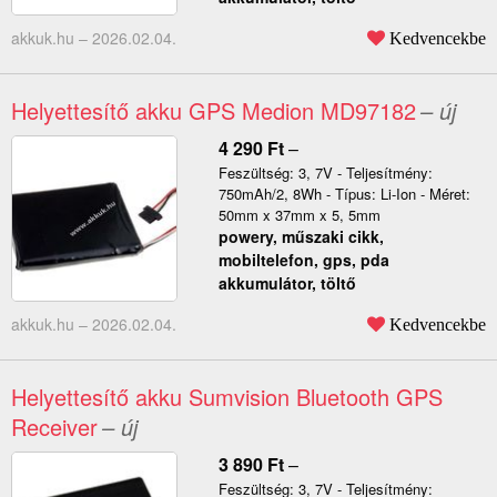
akkuk.hu –
2026.02.04.
Kedvencekbe
Helyettesítő akku GPS Medion MD97182
– új
4 290
Ft
–
Feszültség: 3, 7V - Teljesítmény:
750mAh/2, 8Wh - Típus: Li-Ion - Méret:
50mm x 37mm x 5, 5mm
powery, műszaki cikk,
mobiltelefon, gps, pda
akkumulátor, töltő
akkuk.hu –
2026.02.04.
Kedvencekbe
Helyettesítő akku Sumvision Bluetooth GPS
Receiver
– új
3 890
Ft
–
Feszültség: 3, 7V - Teljesítmény: