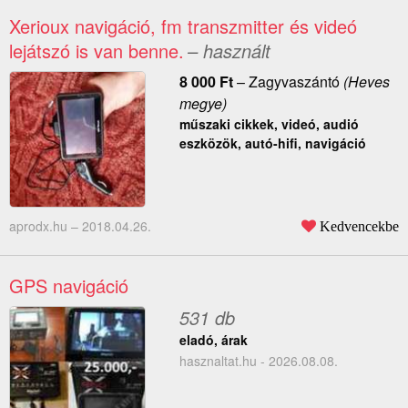
Xerioux navigáció, fm transzmitter és videó
lejátszó is van benne.
– használt
8 000
Ft
–
Zagyvaszántó
(Heves
megye)
műszaki cikkek, videó, audió
eszközök, autó-hifi, navigáció
aprodx.hu –
2018.04.26.
Kedvencekbe
GPS navigáció
531 db
eladó, árak
hasznaltat.hu - 2026.08.08.