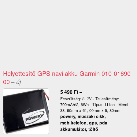
Helyettesítő GPS navi akku Garmin 010-01690-
00
– új
5 490
Ft
–
Feszültség: 3, 7V - Teljesítmény:
700mAh/2, 6Wh - Típus: Li-Ion - Méret:
38, 90mm x 61, 00mm x 5, 80mm
powery, műszaki cikk,
mobiltelefon, gps, pda
akkumulátor, töltő