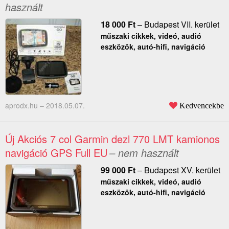
használt
18 000
Ft
–
Budapest VII. kerület
műszaki cikkek, videó, audió
eszközök, autó-hifi, navigáció
aprodx.hu –
2018.05.07.
Kedvencekbe
Új Akciós 7 col Garmin dezl 770 LMT kamionos
navigáció GPS Full EU
– nem használt
99 000
Ft
–
Budapest XV. kerület
műszaki cikkek, videó, audió
eszközök, autó-hifi, navigáció