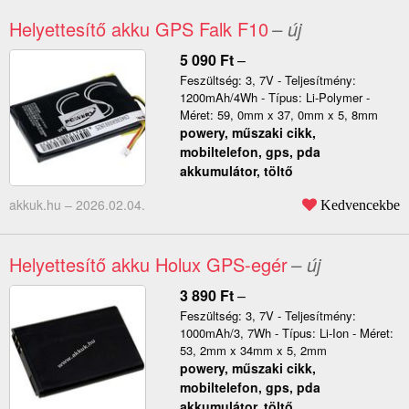
Helyettesítő akku GPS Falk F10
– új
5 090
Ft
–
Feszültség: 3, 7V - Teljesítmény:
1200mAh/4Wh - Típus: Li-Polymer -
Méret: 59, 0mm x 37, 0mm x 5, 8mm
powery, műszaki cikk,
mobiltelefon, gps, pda
akkumulátor, töltő
akkuk.hu –
2026.02.04.
Kedvencekbe
Helyettesítő akku Holux GPS-egér
– új
3 890
Ft
–
Feszültség: 3, 7V - Teljesítmény:
1000mAh/3, 7Wh - Típus: Li-Ion - Méret:
53, 2mm x 34mm x 5, 2mm
powery, műszaki cikk,
mobiltelefon, gps, pda
akkumulátor, töltő