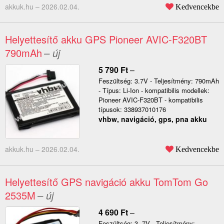
akkuk.hu –
2026.02.04.
Kedvencekbe
Helyettesítő akku GPS Pioneer AVIC-F320BT
790mAh
– új
5 790
Ft
–
Feszültség: 3.7V - Teljesítmény: 790mAh
- Típus: Li-Ion - kompatibilis modellek:
Pioneer AVIC-F320BT - kompatibilis
típusok: 338937010176
vhbw, navigáció, gps, pna akku
akkuk.hu –
2026.02.04.
Kedvencekbe
Helyettesítő GPS navigáció akku TomTom Go
2535M
– új
4 690
Ft
–
Feszültség: 3, 7V - Teljesítmény: