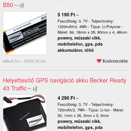
B50
– új
5 190
Ft
–
Feszültség: 3, 7V - Teljesítmény:
1200mAh/4, 4Wh - Típus: Li-Polymer -
Méret: 84, 18mm x 29, 80mm x 4, 48mm
powery, műszaki cikk,
mobiltelefon, gps, pda
akkumulátor, töltő
akkuk.hu –
2026.02.04.
Kedvencekbe
Helyettesítő GPS navigáció akku Becker Ready
43 Traffic
– új
4 290
Ft
–
Feszültség: 3, 7V - Teljesítmény:
720mAh/2, 7Wh - Típus: Li-Ion - Méret:
50, 1mm x 36, 3mm x 5, 6mm
powery, műszaki cikk,
mobiltelefon, gps, pda