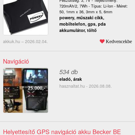
Feszültség: 3, 7V - Teljesítmény:
720mAh/2, 7Wh - Típus: Li-Ion - Méret:
50, 1mm x 36, 3mm x 5, 6mm
powery, műszaki cikk,
mobiltelefon, gps, pda
akkumulátor, töltő
akkuk.hu –
2026.02.04.
Kedvencekbe
Navigáció
534 db
eladó, árak
hasznaltat.hu - 2026.08.08.
Helyettesítő GPS navigáció akku Becker BE