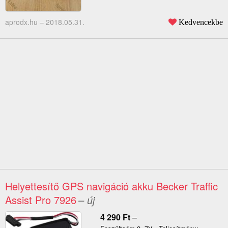
aprodx.hu –
2018.05.31.
Kedvencekbe
Helyettesítő GPS navigáció akku Becker Traffic
Assist Pro 7926
– új
4 290
Ft
–