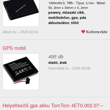
1000mAh/3, 7Wh - Típus: Li-Ion - Méret:
53, 2mm x 34mm x 5, 2mm
powery, műszaki cikk,
mobiltelefon, gps, pda
akkumulátor, töltő
akkuk.hu –
2026.02.04.
Kedvencekbe
GPS mobil
495 db
eladó, árak
hasznaltat.hu - 2026.08.08.
Helyettesítő gps akku TomTom 4ET0.002.07
–