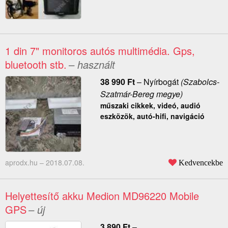
1 din 7" monitoros autós multimédia. Gps,
bluetooth stb.
– használt
38 990
Ft
–
Nyírbogát
(Szabolcs-
Szatmár-Bereg megye)
műszaki cikkek, videó, audió
eszközök, autó-hifi, navigáció
aprodx.hu –
2018.07.08.
Kedvencekbe
Helyettesítő akku Medion MD96220 Mobile
GPS
– új
3 890
Ft
–