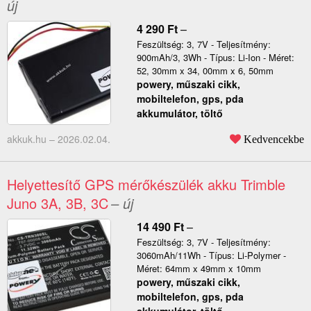
új
4 290
Ft
–
Feszültség: 3, 7V - Teljesítmény:
900mAh/3, 3Wh - Típus: Li-Ion - Méret:
52, 30mm x 34, 00mm x 6, 50mm
powery, műszaki cikk,
mobiltelefon, gps, pda
akkumulátor, töltő
akkuk.hu –
2026.02.04.
Kedvencekbe
Helyettesítő GPS mérőkészülék akku Trimble
Juno 3A, 3B, 3C
– új
14 490
Ft
–
Feszültség: 3, 7V - Teljesítmény:
3060mAh/11Wh - Típus: Li-Polymer -
Méret: 64mm x 49mm x 10mm
powery, műszaki cikk,
mobiltelefon, gps, pda