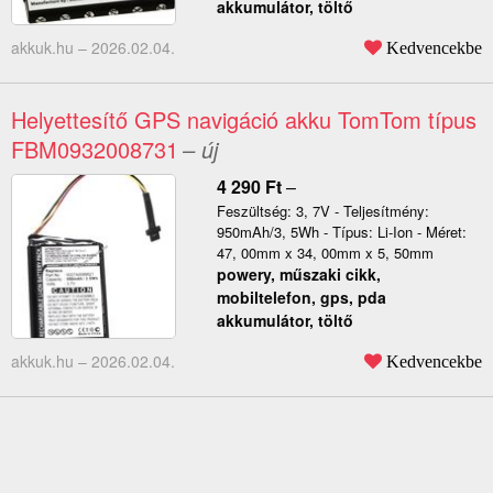
akkumulátor, töltő
akkuk.hu –
2026.02.04.
Kedvencekbe
Helyettesítő GPS navigáció akku TomTom típus
FBM0932008731
– új
4 290
Ft
–
Feszültség: 3, 7V - Teljesítmény:
950mAh/3, 5Wh - Típus: Li-Ion - Méret:
47, 00mm x 34, 00mm x 5, 50mm
powery, műszaki cikk,
mobiltelefon, gps, pda
akkumulátor, töltő
akkuk.hu –
2026.02.04.
Kedvencekbe