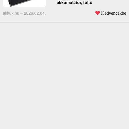
akkumulátor, töltő
akkuk.hu –
2026.02.04.
Kedvencekbe