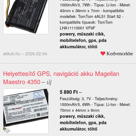
1000mAh/3, 7Wh - Típus: Li-Ion - Méret:
43mm x 36mm x 7mm - kompatibilis
modellek: TomTom 4AL51 Start 52 -
kompatibilis típusok: TomTom
LHA11110001 VF6F
powery, műszaki cikk,
mobiltelefon, gps, pda
akkumulátor, töltő
akkuk.hu –
2026.02.04.
Kedvencekbe
Helyettesítő GPS, navigáció akku Magellan
Maestro 4350
– új
5 890
Ft
–
Feszültség: 3, 7V - Teljesítmény:
1500mAh/5, 6Wh - Típus: Li-Ion - Méret:
70mm x 44mm x 6mm
powery, műszaki cikk,
mobiltelefon, gps, pda
akkumulátor, töltő