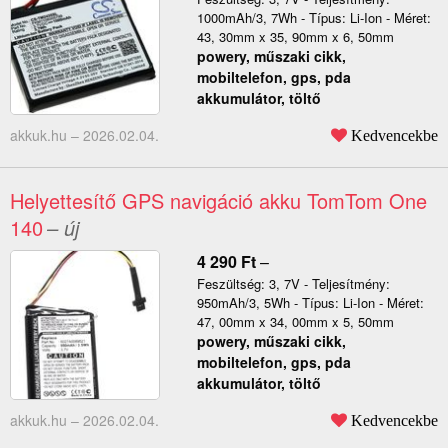
1000mAh/3, 7Wh - Típus: Li-Ion - Méret:
43, 30mm x 35, 90mm x 6, 50mm
powery, műszaki cikk,
mobiltelefon, gps, pda
akkumulátor, töltő
akkuk.hu –
2026.02.04.
Kedvencekbe
Helyettesítő GPS navigáció akku TomTom One
140
– új
4 290
Ft
–
Feszültség: 3, 7V - Teljesítmény:
950mAh/3, 5Wh - Típus: Li-Ion - Méret:
47, 00mm x 34, 00mm x 5, 50mm
powery, műszaki cikk,
mobiltelefon, gps, pda
akkumulátor, töltő
akkuk.hu –
2026.02.04.
Kedvencekbe