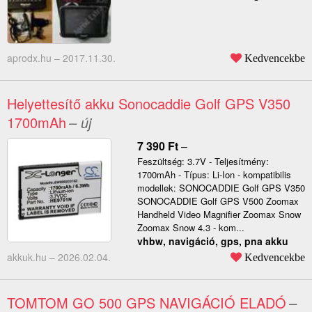
aprodx.hu –
2017.11.30.
Kedvencekbe
Helyettesítő akku Sonocaddie Golf GPS V350
1700mAh
– új
7 390
Ft
–
Feszültség: 3.7V - Teljesítmény:
1700mAh - Típus: Li-Ion - kompatibilis
modellek: SONOCADDIE Golf GPS V350
SONOCADDIE Golf GPS V500 Zoomax
Handheld Video Magnifier Zoomax Snow
Zoomax Snow 4.3 - kom...
vhbw, navigáció, gps, pna akku
akkuk.hu –
2026.02.04.
Kedvencekbe
TOMTOM GO 500 GPS NAVIGÁCIÓ ELADÓ
–