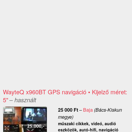
WayteQ x960BT GPS navigáció • Kijelző méret:
5"
– használt
25 000
Ft
–
Baja
(Bács-Kiskun
megye)
műszaki cikkek, videó, audió
eszközök, autó-hifi, navigáció