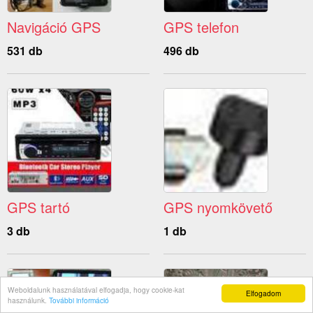
Navigáció GPS
GPS telefon
531 db
496 db
GPS tartó
GPS nyomkövető
3 db
1 db
Weboldalunk használatával elfogadja, hogy cookie-kat
Elfogadom
használunk.
További információ