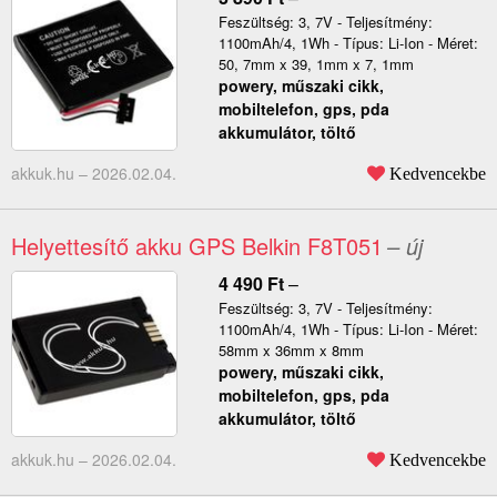
Feszültség: 3, 7V - Teljesítmény:
1100mAh/4, 1Wh - Típus: Li-Ion - Méret:
50, 7mm x 39, 1mm x 7, 1mm
powery, műszaki cikk,
mobiltelefon, gps, pda
akkumulátor, töltő
akkuk.hu –
2026.02.04.
Kedvencekbe
Helyettesítő akku GPS Belkin F8T051
– új
4 490
Ft
–
Feszültség: 3, 7V - Teljesítmény:
1100mAh/4, 1Wh - Típus: Li-Ion - Méret:
58mm x 36mm x 8mm
powery, műszaki cikk,
mobiltelefon, gps, pda
akkumulátor, töltő
akkuk.hu –
2026.02.04.
Kedvencekbe