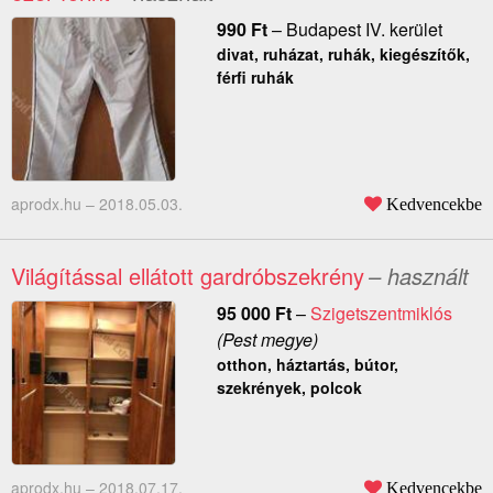
990
Ft
–
Budapest IV. kerület
divat, ruházat, ruhák, kiegészítők,
férfi ruhák
aprodx.hu –
2018.05.03.
Kedvencekbe
Világítással ellátott gardróbszekrény
– használt
95 000
Ft
–
Szigetszentmiklós
(Pest megye)
otthon, háztartás, bútor,
szekrények, polcok
aprodx.hu –
2018.07.17.
Kedvencekbe