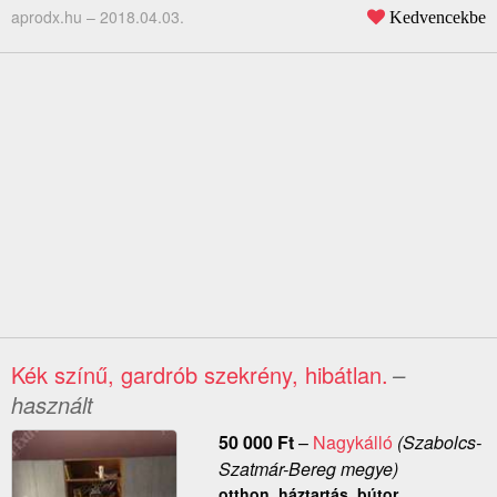
aprodx.hu –
2018.04.03.
Kedvencekbe
Kék színű, gardrób szekrény, hibátlan.
–
használt
50 000
Ft
–
Nagykálló
(Szabolcs-
Szatmár-Bereg megye)
otthon, háztartás, bútor,