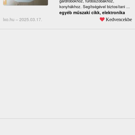
gardróbokhoz, fürdőszobákhoz,
konyhákhoz. Segítségével biztosítani ...
egyéb műszaki cikk, elektronika
lxo.hu –
2025.03.17.
Kedvencekbe