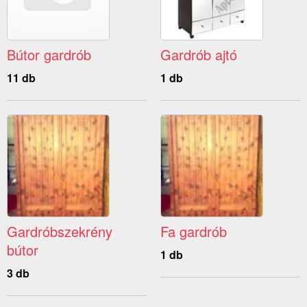
Bútor gardrób
Gardrób ajtó
11 db
1 db
Gardróbszekrény
Fa gardrób
bútor
1 db
3 db