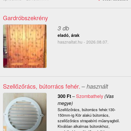
Gardróbszekrény
3 db
eladó, árak
hasznaltat.hu - 2026.08.07.
Szellőzőrács, bútorrács fehér.
– használt
300
Ft
–
Szombathely
(Vas
megye)
Szellőzőrács, bútorrács fehér.130-
150mm-ig Kör alakú bútorrács,
szellőzőrács strapabíró műanyagból.
Kiválóan alkalmas bútorokhoz,