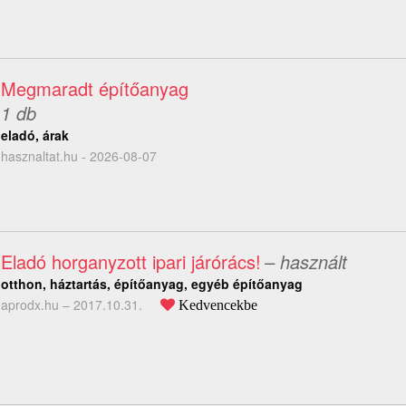
Megmaradt építőanyag
1 db
eladó, árak
hasznaltat.hu - 2026-08-07
Eladó horganyzott ipari járórács!
– használt
otthon, háztartás, építőanyag, egyéb építőanyag
aprodx.hu –
2017.10.31.
Kedvencekbe