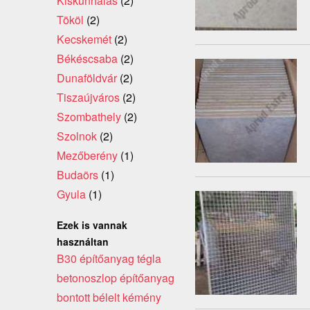
Kiskunhalas
(2)
Tököl
(2)
Kecskemét
(2)
Békéscsaba
(2)
Dunaföldvár
(2)
Tiszaújváros
(2)
Szombathely
(2)
Szolnok
(2)
Mezőberény
(1)
Budaörs
(1)
Gyula
(1)
Ezek is vannak
használtan
B30 építőanyag tégla
betonoszlop építőanyag
bontott bélelt kémény