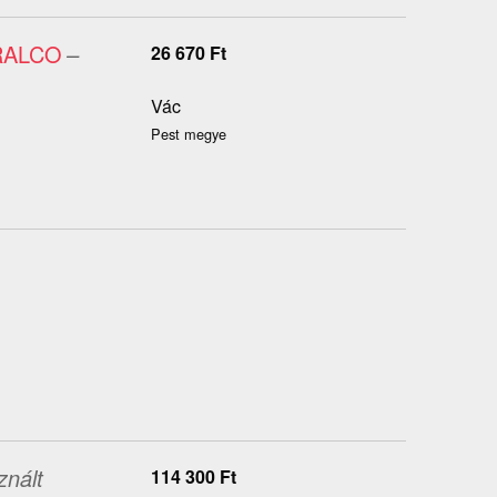
RALCO
–
26 670
Ft
Vác
Pest megye
nált
114 300
Ft