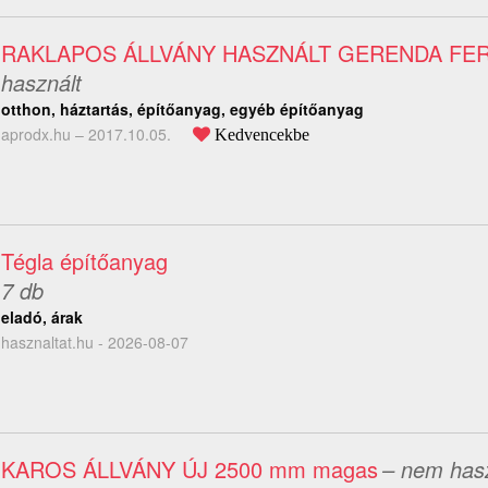
RAKLAPOS ÁLLVÁNY HASZNÁLT GERENDA FE
használt
otthon, háztartás, építőanyag, egyéb építőanyag
aprodx.hu –
2017.10.05.
Kedvencekbe
Tégla építőanyag
7 db
eladó, árak
hasznaltat.hu - 2026-08-07
KAROS ÁLLVÁNY ÚJ 2500 mm magas
– nem hasz