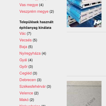
Vas megye
(4)
Veszprém megye
(2)
Települések használt
építőanyag kínálata
Vác
(7)
Vecsés
(5)
Baja
(5)
Nyíregyháza
(4)
Gyál
(4)
Győr
(3)
Cegléd
(3)
Debrecen
(3)
Székesfehérvár
(3)
Velence
(2)
Makó
(2)