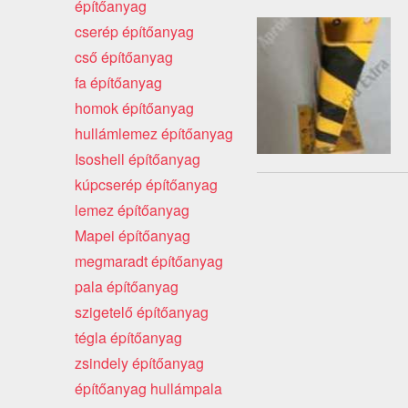
építőanyag
cserép építőanyag
cső építőanyag
fa építőanyag
homok építőanyag
hullámlemez építőanyag
Isoshell építőanyag
kúpcserép építőanyag
lemez építőanyag
Mapei építőanyag
megmaradt építőanyag
pala építőanyag
szigetelő építőanyag
tégla építőanyag
zsindely építőanyag
építőanyag hullámpala