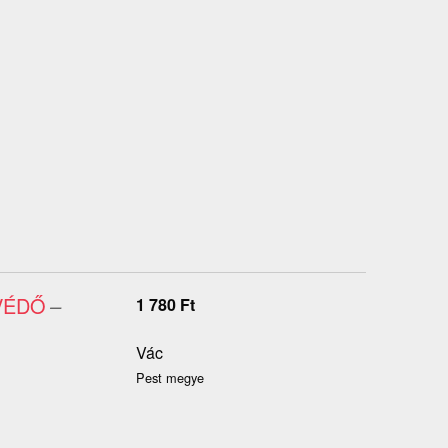
VÉDŐ
–
1 780
Ft
Vác
Pest megye