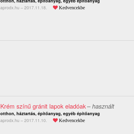
otthon, háztartás, építőanyag, egyéb építőanyag
aprodx.hu –
2017.11.18.
Kedvencekbe
Krém színű gránit lapok eladóak
– használt
otthon, háztartás, építőanyag, egyéb építőanyag
aprodx.hu –
2017.11.10.
Kedvencekbe