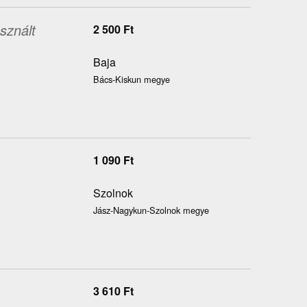
sznált
2 500
Ft
Baja
Bács-Kiskun megye
1 090
Ft
Szolnok
Jász-Nagykun-Szolnok megye
3 610
Ft