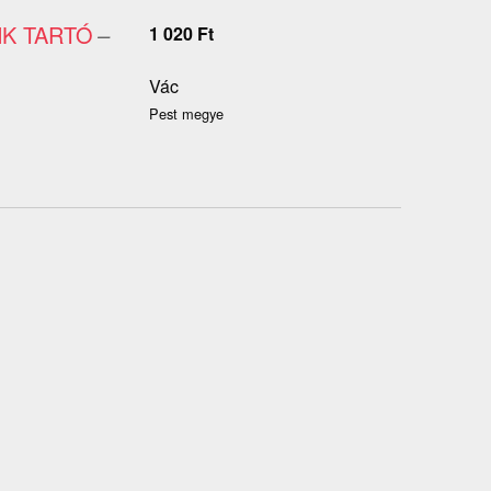
NK TARTÓ
–
1 020
Ft
Vác
Pest megye