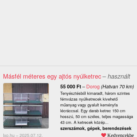
Másfél méteres egy ajtós nyúlketrec
– használt
55 000
Ft
–
Dorog
(Hatvan 70 km)
Tenyésztésből kimaradt, három szintes
fémvázas nyúlketrecek kivehető
műanyag vagy gyalult keményfa
lécráccsal. Egy darab ketrec 150 cm
hosszú, 50 cm széles, teljes magassága
43 cm. A ketrecek közép...
szerszámok, gépek, berendezések
lxo.hu –
2025.07.12.
Kedvencekbe