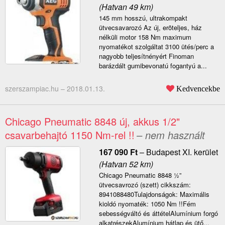
(Hatvan 49 km)
145 mm hosszú, ultrakompakt
ütvecsavarozó Az új, erõteljes, ház
nélküli motor 158 Nm maximum
nyomatékot szolgáltat 3100 ütés/perc a
nagyobb teljesítnényért Finoman
barázdált gumibevonatú fogantyú a...
szerszampiac.hu –
2018.01.13.
Kedvencekbe
Chicago Pneumatic 8848 új, akkus 1/2"
csavarbehajtó 1150 Nm-rel !!
– nem használt
167 090
Ft
–
Budapest XI. kerület
(Hatvan 52 km)
Chicago Pneumatic 8848 ½”
ütvecsavrozó (szett) cikkszám:
8941088480Tulajdonságok: Maximális
kioldó nyomaték: 1050 Nm !!Fém
sebességváltó és áttételAlumínium forgó
alkatrészekAlumínium hátlap és ütő...