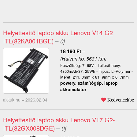
Helyettesítő laptop akku Lenovo V14 G2
ITL(82KA001BGE)
– új
18 190
Ft
–
(Hatvan kb. 5631 km)
Feszültség: 7, 68V - Teljesítmény:
4850mAh/37, 25Wh - Típus: Li-Polymer -
Méret: 211, 0mm x 81, 9mm x 6, 7mm
powery, számítógép, laptop
akkumulátor
akkuk.hu –
2026.02.04.
Kedvencekbe
Helyettesítő laptop akku Lenovo V17 G2-
ITL(82GX008DGE)
– új