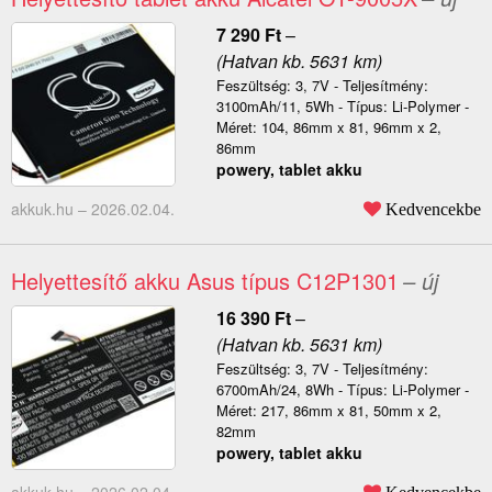
7 290
Ft
–
(Hatvan kb. 5631 km)
Feszültség: 3, 7V - Teljesítmény:
3100mAh/11, 5Wh - Típus: Li-Polymer -
Méret: 104, 86mm x 81, 96mm x 2,
86mm
powery, tablet akku
akkuk.hu –
2026.02.04.
Kedvencekbe
Helyettesítő akku Asus típus C12P1301
– új
16 390
Ft
–
(Hatvan kb. 5631 km)
Feszültség: 3, 7V - Teljesítmény:
6700mAh/24, 8Wh - Típus: Li-Polymer -
Méret: 217, 86mm x 81, 50mm x 2,
82mm
powery, tablet akku