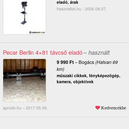
eladó, árak
hasznaltat.hu - 2026.08.07.
Pecar Berlin 4×81 távcső eladó
– használt
9 990
Ft
–
Bogács
(Hatvan 69
km)
műszaki cikkek, fényképezőgép,
kamera, objektívek
aprodx.hu –
2017.05.09.
Kedvencekbe