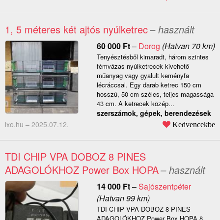
1, 5 méteres két ajtós nyúlketrec
– használt
60 000
Ft
–
Dorog
(Hatvan 70 km)
Tenyésztésből kimaradt, három szintes
fémvázas nyúlketrecek kivehető
műanyag vagy gyalult keményfa
lécráccsal. Egy darab ketrec 150 cm
hosszú, 50 cm széles, teljes magassága
43 cm. A ketrecek közép...
szerszámok, gépek, berendezések
lxo.hu –
2025.07.12.
Kedvencekbe
TDI CHIP VPA DOBOZ 8 PINES
ADAGOLÓKHOZ Power Box HOPA
– használt
14 000
Ft
–
Sajószentpéter
(Hatvan 99 km)
TDI CHIP VPA DOBOZ 8 PINES
ADAGOLÓKHOZ Power Box HOPA 8