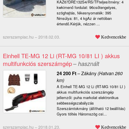
KAZ67DRE132S4/RS/TFteljesítmény: 4
kwkimenő fordulat: 96csőtengelyes,
szöghajtás, fékesnyomaték: 395
Nmsúlya: 81, 4 kgAz ár nettóban
értendő.Kérjük, nézzen ...
szerszampiac.hu –
2018.02.03.
Kedvencekbe
Einhell TE-MG 12 Li (RT-MG 10/81 LI ) akkus
multifunkciós szerszámgép
– használt
24 200
Ft
–
Zákány
(Hatvan 260
km)
A Einhell TE-MG 12 Li (RT-MG 10/81 LI )
akkus multifunkciós szerszámgép
jellemzői: puha markolat elektronikus
sebbességszabályzás
Szerszámtokmány (állítható 12 beállítás)
Gyors töltés Háromszög csi...
szerszampiac.hu –
2018.01.23.
Kedvencekbe