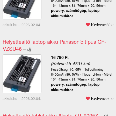
8400mAh/89, 5Wh - Típus: Li-Ion - Méret:
164, 43mm x 81, 76mm x 20, 56mm
powery, számítógép, laptop
akkumulátor
akkuk.hu –
2026.02.04.
Kedvencekbe
Helyettesítő laptop akku Panasonic típus CF-
VZSU46
– új
16 790
Ft
–
(Hatvan kb. 5631 km)
Feszültség: 10, 65V - Teljesítmény:
8400mAh/89, 5Wh - Típus: Li-Ion - Méret:
164, 43mm x 81, 76mm x 20, 56mm
powery, számítógép, laptop
akkumulátor
akkuk.hu –
2026.02.04.
Kedvencekbe
Helyettesítő tablet akku Alcatel OT-9005X
– új