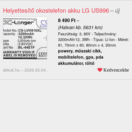
Helyettesítő okostelefon akku LG US996
– új
8 490
Ft
–
(Hatvan kb. 5631 km)
Feszültség: 3, 85V - Teljesítmény:
3200mAh/12, 3Wh - Típus: Li-Ion - Méret:
81, 70mm x 60, 80mm x 4, 20mm
powery, műszaki cikk,
mobiltelefon, gps, pda
akkumulátor, töltő
akkuk.hu –
2026.02.04.
Kedvencekbe