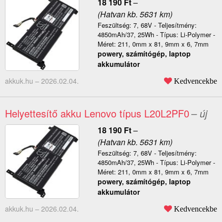
18 190
Ft
–
(Hatvan kb. 5631 km)
Feszültség: 7, 68V - Teljesítmény:
4850mAh/37, 25Wh - Típus: Li-Polymer -
Méret: 211, 0mm x 81, 9mm x 6, 7mm
powery, számítógép, laptop
akkumulátor
akkuk.hu –
2026.02.04.
Kedvencekbe
Helyettesítő akku Lenovo típus L20L2PF0
– új
18 190
Ft
–
(Hatvan kb. 5631 km)
Feszültség: 7, 68V - Teljesítmény:
4850mAh/37, 25Wh - Típus: Li-Polymer -
Méret: 211, 0mm x 81, 9mm x 6, 7mm
powery, számítógép, laptop
akkumulátor
akkuk.hu –
2026.02.04.
Kedvencekbe