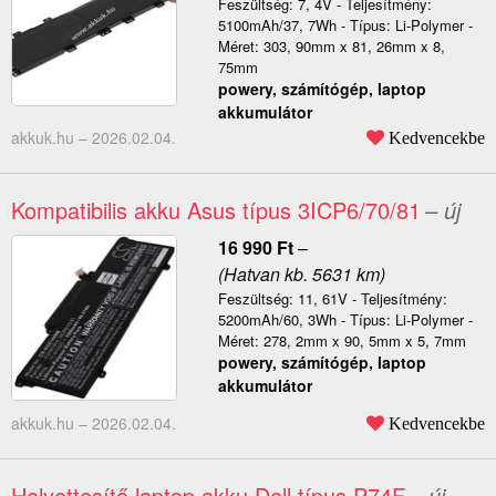
Feszültség: 7, 4V - Teljesítmény:
5100mAh/37, 7Wh - Típus: Li-Polymer -
Méret: 303, 90mm x 81, 26mm x 8,
75mm
powery, számítógép, laptop
akkumulátor
akkuk.hu –
2026.02.04.
Kedvencekbe
Kompatibilis akku Asus típus 3ICP6/70/81
– új
16 990
Ft
–
(Hatvan kb. 5631 km)
Feszültség: 11, 61V - Teljesítmény:
5200mAh/60, 3Wh - Típus: Li-Polymer -
Méret: 278, 2mm x 90, 5mm x 5, 7mm
powery, számítógép, laptop
akkumulátor
akkuk.hu –
2026.02.04.
Kedvencekbe
Helyettesítő laptop akku Dell típus P74F
– új