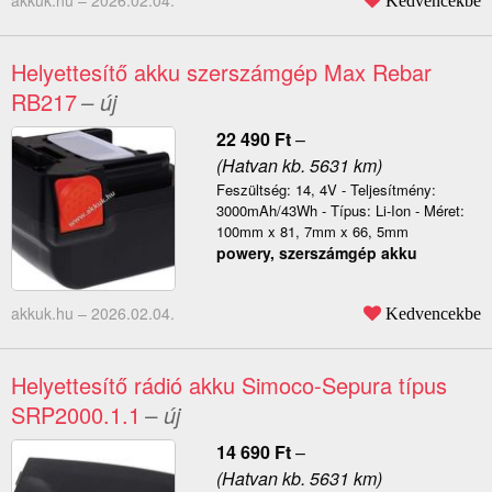
akkuk.hu –
2026.02.04.
Kedvencekbe
Helyettesítő akku szerszámgép Max Rebar
RB217
– új
22 490
Ft
–
(Hatvan kb. 5631 km)
Feszültség: 14, 4V - Teljesítmény:
3000mAh/43Wh - Típus: Li-Ion - Méret:
100mm x 81, 7mm x 66, 5mm
powery, szerszámgép akku
akkuk.hu –
2026.02.04.
Kedvencekbe
Helyettesítő rádió akku Simoco-Sepura típus
SRP2000.1.1
– új
14 690
Ft
–
(Hatvan kb. 5631 km)