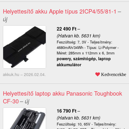
Helyettesítő akku Apple típus 2ICP4/55/81-1
–
új
22 490
Ft
–
(Hatvan kb. 5631 km)
Feszültség: 7, 3V - Teljesítmény:
4680mAh/34Wh - Típus: Li-Polymer -
Méret: 285mm x 112mm x 6, 3mm
powery, számítógép, laptop
akkumulátor
akkuk.hu –
2026.02.04.
Kedvencekbe
Helyettesítő laptop akku Panasonic Toughbook
CF-30
– új
16 790
Ft
–
(Hatvan kb. 5631 km)
Feszültség: 10, 65V - Teljesítmény: