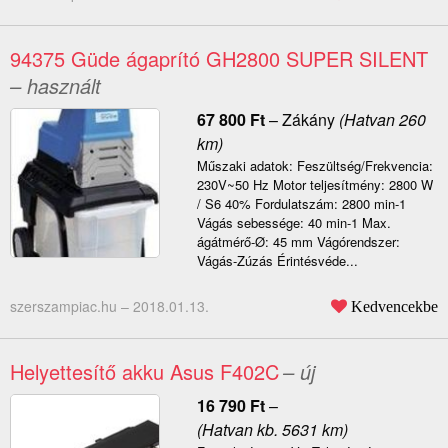
94375 Güde ágaprító GH2800 SUPER SILENT
– használt
67 800
Ft
–
Zákány
(Hatvan 260
km)
Műszaki adatok: Feszültség/Frekvencia:
230V~50 Hz Motor teljesítmény: 2800 W
/ S6 40% Fordulatszám: 2800 min-1
Vágás sebessége: 40 min-1 Max.
ágátmérő-Ø: 45 mm Vágórendszer:
Vágás-Zúzás Érintésvéde...
szerszampiac.hu –
2018.01.13.
Kedvencekbe
Helyettesítő akku Asus F402C
– új
16 790
Ft
–
(Hatvan kb. 5631 km)