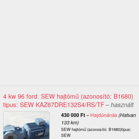
4 kw 96 ford. SEW hajtómű (azonosító: B1680)
tipus: SEW KAZ67DRE132S4/RS/TF
– használt
430 000
Ft
–
Hajdúnánás
(Hatvan
133 km)
SEW hajtómű (azonosító: B1680)tipus:
SEW