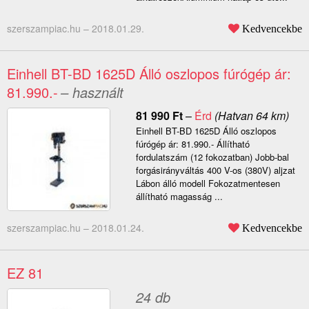
szerszampiac.hu –
2018.01.29.
Kedvencekbe
Einhell BT-BD 1625D Álló oszlopos fúrógép ár:
81.990.-
– használt
81 990
Ft
–
Érd
(Hatvan 64 km)
Einhell BT-BD 1625D Álló oszlopos
fúrógép ár: 81.990.- Állítható
fordulatszám (12 fokozatban) Jobb-bal
forgásirányváltás 400 V-os (380V) aljzat
Lábon álló modell Fokozatmentesen
állítható magasság ...
szerszampiac.hu –
2018.01.24.
Kedvencekbe
EZ 81
24 db