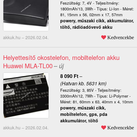
Feszültség: 7, 4V - Teljesítmény:
1800mAh/13, 3Wh - Típus: Li-Ion - Méret:
81, 15mm x 56, 02mm x 17, 57mm
powery, műszaki cikk, akkumulátor,
töltő, rádióadóvevő akku
akkuk.hu –
2026.02.04.
Kedvencekbe
Helyettesítő okostelefon, mobiltelefon akku
Huawei MLA-TL00
– új
8 090
Ft
–
(Hatvan kb. 5631 km)
Feszültség: 3, 85V - Teljesítmény:
3300mAh/12, 7Wh - Típus: Li-Polymer -
Méret: 81, 60mm x 63, 40mm x 4, 10mm
powery, műszaki cikk,
mobiltelefon, gps, pda
akkumulátor, töltő
akkuk.hu –
2026.02.04.
Kedvencekbe