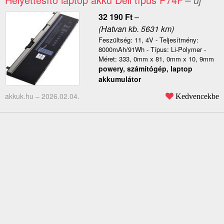
32 190
Ft
–
(Hatvan kb. 5631 km)
Feszültség: 11, 4V - Teljesítmény:
8000mAh/91Wh - Típus: Li-Polymer -
Méret: 333, 0mm x 81, 0mm x 10, 9mm
powery, számítógép, laptop
akkumulátor
akkuk.hu –
2026.02.04.
Kedvencekbe