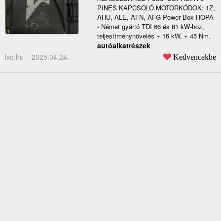
PINES KAPCSOLÓ MOTORKÓDOK: 1Z,
AHU, ALE, AFN, AFG Power Box HOPA
- Német gyártó TDI ​​66 és 81 kW-hoz,
teljesítménynövelés + 16 kW, + 45 Nm.
autóalkatrészek
lxo.hu –
2025.04.24.
Kedvencekbe