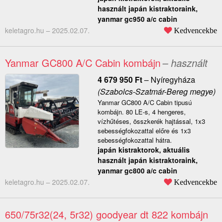
használt japán kistraktoraink,
yanmar gc950 a/c cabin
keletagro.hu –
2025.02.07.
Kedvencekbe
Yanmar GC800 A/C Cabin kombájn
– használt
4 679 950
Ft
–
Nyíregyháza
(Szabolcs-Szatmár-Bereg megye)
Yanmar GC800 A/C Cabin tipusú
kombájn. 80 LE-s, 4 hengeres,
vízhűtéses, összkerék hajtással, 1x3
sebességfokozattal előre és 1x3
sebességfokozattal hátra.
japán kistraktorok, aktuális
használt japán kistraktoraink,
yanmar gc800 a/c cabin
keletagro.hu –
2025.02.07.
Kedvencekbe
650/75r32(24, 5r32) goodyear dt 822 kombájn