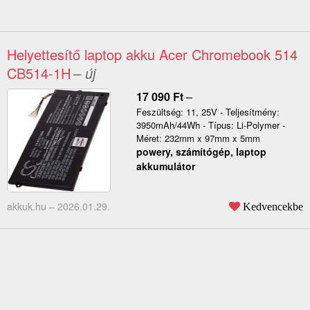
Helyettesítő laptop akku Acer Chromebook 514
CB514-1H
– új
17 090
Ft
–
Feszültség: 11, 25V - Teljesítmény:
3950mAh/44Wh - Típus: Li-Polymer -
Méret: 232mm x 97mm x 5mm
powery, számítógép, laptop
akkumulátor
akkuk.hu –
2026.01.29.
Kedvencekbe