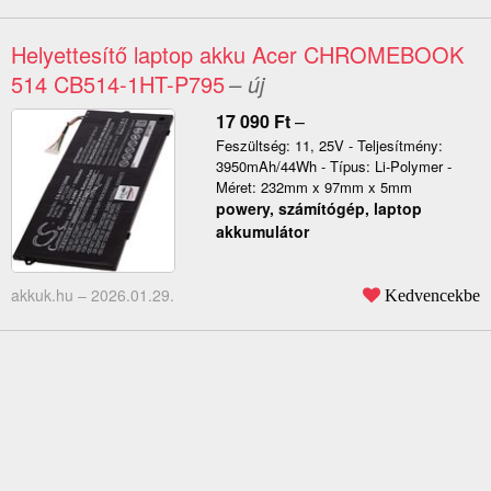
Helyettesítő laptop akku Acer CHROMEBOOK
514 CB514-1HT-P795
– új
17 090
Ft
–
Feszültség: 11, 25V - Teljesítmény:
3950mAh/44Wh - Típus: Li-Polymer -
Méret: 232mm x 97mm x 5mm
powery, számítógép, laptop
akkumulátor
akkuk.hu –
2026.01.29.
Kedvencekbe