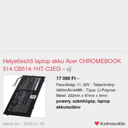
Helyettesítő laptop akku Acer CHROMEBOOK
514 CB514-1HT-C3EG
– új
17 090
Ft
–
Feszültség: 11, 25V - Teljesítmény:
3950mAh/44Wh - Típus: Li-Polymer -
Méret: 232mm x 97mm x 5mm
powery, számítógép, laptop
akkumulátor
akkuk.hu –
2026.01.29.
Kedvencekbe