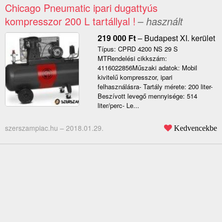
Chicago Pneumatic ipari dugattyús
kompresszor 200 L tartállyal !
– használt
219 000
Ft
–
Budapest XI. kerület
Típus: CPRD 4200 NS 29 S
MTRendelési cikkszám:
4116022856Műszaki adatok: Mobil
kivitelű kompresszor, ipari
felhasználásra- Tartály mérete: 200 liter-
Beszívott levegő mennyisége: 514
liter/perc- Le...
szerszampiac.hu –
2018.01.29.
Kedvencekbe