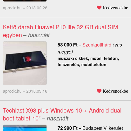
aprodx.hu –
2018.02.28.
Kedvencekbe
Kettő darab Huawei P10 lite 32 GB dual SIM
egyben
– használt
58 000
Ft
–
Szentgotthárd
(Vas
megye)
műszaki cikkek, mobil, telefon,
felszerelés, mobiltelefon
aprodx.hu –
2018.03.16.
Kedvencekbe
Techlast X98 plus Windows 10 + Android dual
boot tablet 10"
– használt
72 990
Ft
–
Budapest V. kerület