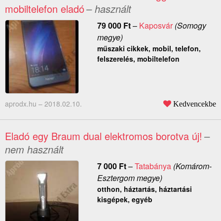
mobiltelefon eladó
– használt
79 000
Ft
–
Kaposvár
(Somogy
megye)
műszaki cikkek, mobil, telefon,
felszerelés, mobiltelefon
aprodx.hu –
2018.02.10.
Kedvencekbe
Eladó egy Braum dual elektromos borotva új!
–
nem használt
7 000
Ft
–
Tatabánya
(Komárom-
Esztergom megye)
otthon, háztartás, háztartási
kisgépek, egyéb