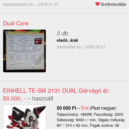
szerszampiac.hu –
2018.01.07.
Kedvencekbe
Dual Core
3 db
eladó, árak
hasznaltat.hu - 2026.08.07.
EINHELL TE-SM 2131 DUAL Gérvágó ár:
50.000, -
– használt
50 000
Ft
–
Érd
(Pest megye)
Teljesítmény: 1800W, Feszültség: 230V,
Sebesség: 5000 r / min, Vágási mélység
90 °: 310 x 62 mm, Fogak száma: 48