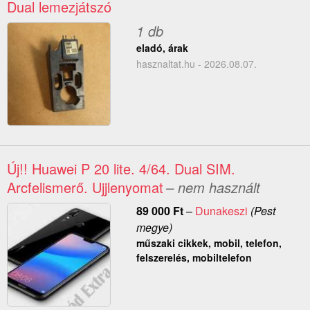
Dual lemezjátszó
1 db
eladó, árak
hasznaltat.hu - 2026.08.07.
Új!! Huawei P 20 lite. 4/64. Dual SIM.
Arcfelismerő. Ujjlenyomat
– nem használt
89 000
Ft
–
Dunakeszi
(Pest
megye)
műszaki cikkek, mobil, telefon,
felszerelés, mobiltelefon