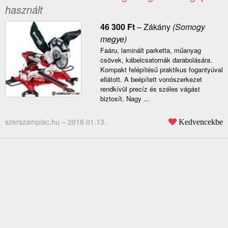
használt
46 300
Ft
–
Zákány
(Somogy
megye)
Faáru, laminált parketta, műanyag
csövek, kábelcsatornák darabolására.
Kompakt felépítésű praktikus fogantyúval
ellátott. A beépített vonószerkezet
rendkívül precíz és széles vágást
biztosít. Nagy ...
szerszampiac.hu –
2018.01.13.
Kedvencekbe