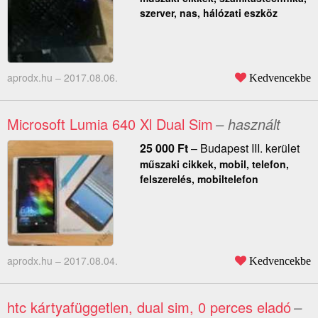
szerver, nas, hálózati eszköz
aprodx.hu –
2017.08.06.
Kedvencekbe
Microsoft Lumia 640 Xl Dual Sim
– használt
25 000
Ft
–
Budapest III. kerület
műszaki cikkek, mobil, telefon,
felszerelés, mobiltelefon
aprodx.hu –
2017.08.04.
Kedvencekbe
htc kártyafüggetlen, dual sim, 0 perces eladó
–