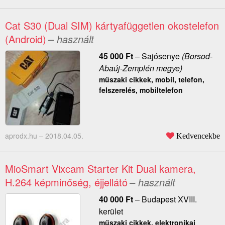
Cat S30 (Dual SIM) kártyafüggetlen okostelefon
(Android)
– használt
45 000
Ft
–
Sajósenye
(Borsod-
Abaúj-Zemplén megye)
műszaki cikkek, mobil, telefon,
felszerelés, mobiltelefon
aprodx.hu –
2018.04.05.
Kedvencekbe
MioSmart Vixcam Starter Kit Dual kamera,
H.264 képminőség, éjjellátó
– használt
40 000
Ft
–
Budapest XVIII.
kerület
műszaki cikkek, elektronikai