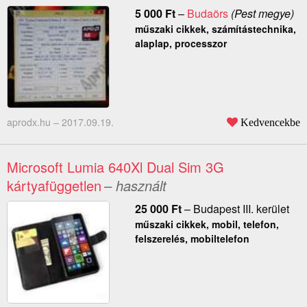
5 000
Ft
–
Budaörs
(Pest megye)
műszaki cikkek, számítástechnika,
alaplap, processzor
aprodx.hu –
2017.09.19.
Kedvencekbe
Microsoft Lumia 640Xl Dual Sim 3G
kártyafüggetlen
– használt
25 000
Ft
–
Budapest III. kerület
műszaki cikkek, mobil, telefon,
felszerelés, mobiltelefon