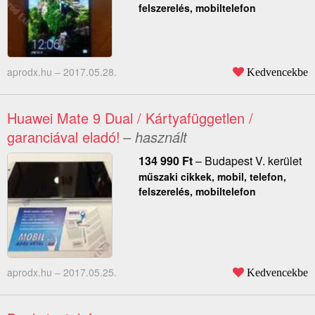
felszerelés, mobiltelefon
aprodx.hu –
2017.05.28.
Kedvencekbe
Huawei Mate 9 Dual / Kártyafüggetlen /
garanciával eladó!
– használt
134 990
Ft
–
Budapest V. kerület
műszaki cikkek, mobil, telefon,
felszerelés, mobiltelefon
aprodx.hu –
2017.05.25.
Kedvencekbe