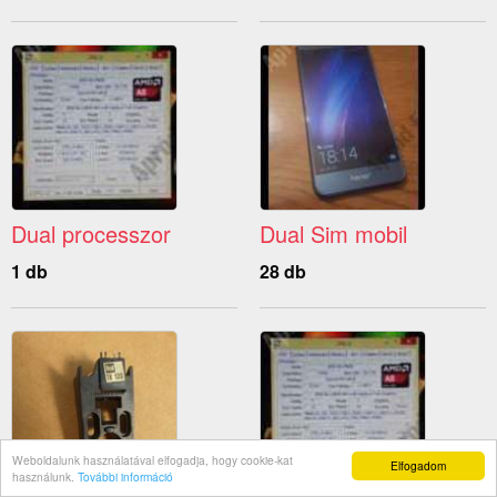
Dual processzor
Dual Sim mobil
1 db
28 db
Weboldalunk használatával elfogadja, hogy cookie-kat
Elfogadom
használunk.
További információ