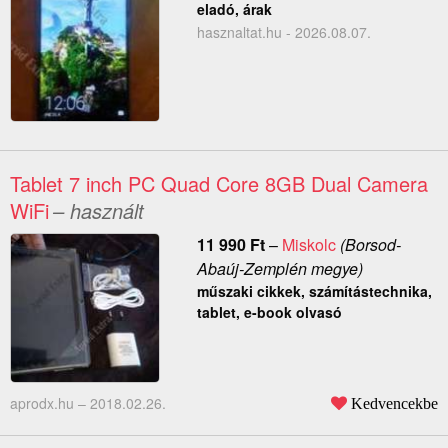
eladó, árak
hasznaltat.hu - 2026.08.07.
Tablet 7 inch PC Quad Core 8GB Dual Camera
WiFi
– használt
11 990
Ft
–
Miskolc
(Borsod-
Abaúj-Zemplén megye)
műszaki cikkek, számítástechnika,
tablet, e-book olvasó
aprodx.hu –
2018.02.26.
Kedvencekbe