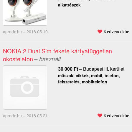
alkatrészek
aprodx.hu –
2018.05.10.
Kedvencekbe
NOKIA 2 Dual Sim fekete kártyafüggetlen
okostelefon
– használt
30 000
Ft
–
Budapest III. kerület
műszaki cikkek, mobil, telefon,
felszerelés, mobiltelefon
aprodx.hu –
2018.05.21.
Kedvencekbe