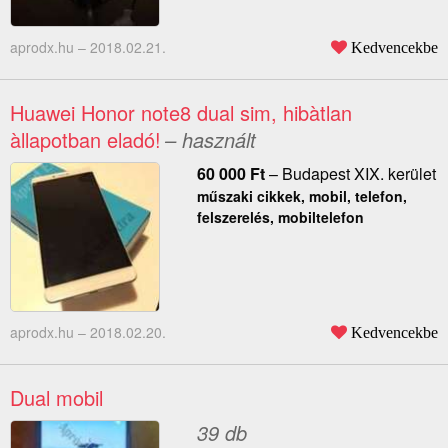
aprodx.hu –
2018.02.21.
Kedvencekbe
Huawei Honor note8 dual sim, hibàtlan
àllapotban eladó!
– használt
60 000
Ft
–
Budapest XIX. kerület
műszaki cikkek, mobil, telefon,
felszerelés, mobiltelefon
aprodx.hu –
2018.02.20.
Kedvencekbe
Dual mobil
39 db