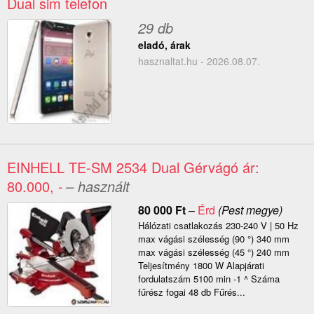
Dual sim telefon
29 db
eladó, árak
hasznaltat.hu - 2026.08.07.
EINHELL TE-SM 2534 Dual Gérvágó ár:
80.000, -
– használt
80 000
Ft
–
Érd
(Pest megye)
Hálózati csatlakozás 230-240 V | 50 Hz
max vágási szélesség (90 °) 340 mm
max vágási szélesség (45 °) 240 mm
Teljesítmény 1800 W Alapjárati
fordulatszám 5100 min -1 ^ Száma
fűrész fogai 48 db Fűrés...