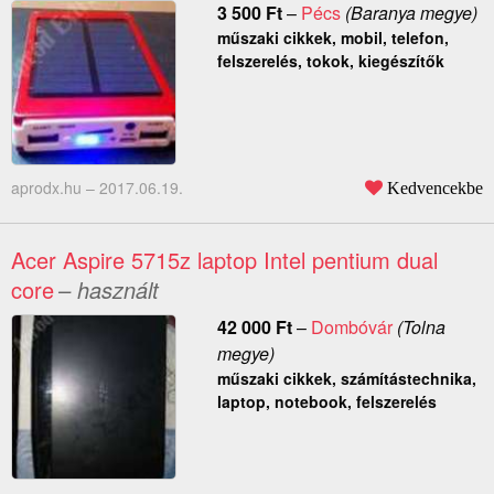
3 500
Ft
–
Pécs
(Baranya megye)
műszaki cikkek, mobil, telefon,
felszerelés, tokok, kiegészítők
aprodx.hu –
2017.06.19.
Kedvencekbe
Acer Aspire 5715z laptop Intel pentium dual
core
– használt
42 000
Ft
–
Dombóvár
(Tolna
megye)
műszaki cikkek, számítástechnika,
laptop, notebook, felszerelés