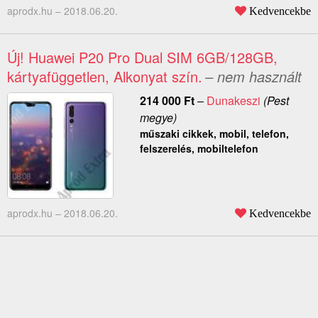
aprodx.hu –
2018.06.20.
Kedvencekbe
Új! Huawei P20 Pro Dual SIM 6GB/128GB,
kártyafüggetlen, Alkonyat szín.
– nem használt
214 000
Ft
–
Dunakeszi
(Pest
megye)
műszaki cikkek, mobil, telefon,
felszerelés, mobiltelefon
aprodx.hu –
2018.06.20.
Kedvencekbe