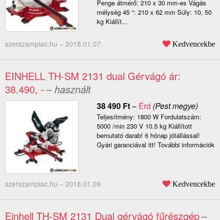
Penge átmérő: 210 x 30 mm-es Vágás
mélység 45 °: 210 x 62 mm Súly: 10, 50
kg Kiállít...
szerszampiac.hu –
2018.01.07.
Kedvencekbe
EINHELL TH-SM 2131 dual Gérvágó ár:
38.490, -
– használt
38 490
Ft
–
Érd
(Pest megye)
Teljesítmény: 1800 W Fordulatszám:
5000 /min 230 V 10.5 kg Kiállított
bemutató darab! 6 hónap jótállással!
Gyári garanciával itt! További információk
szerszampiac.hu –
2018.01.09.
Kedvencekbe
Einhell TH-SM 2131 Dual gérvágó fűrészgép
–