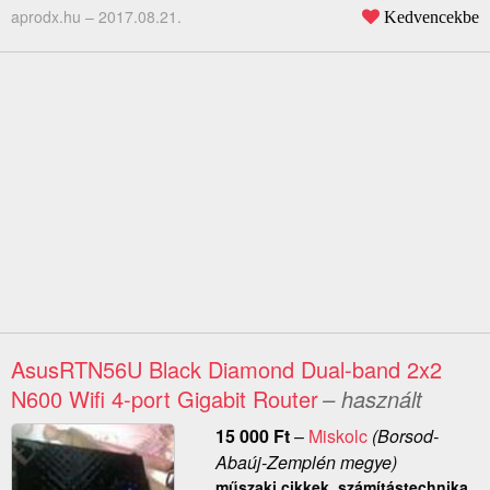
aprodx.hu –
2017.08.21.
Kedvencekbe
AsusRTN56U Black Diamond Dual-band 2x2
N600 Wifi 4-port Gigabit Router
– használt
15 000
Ft
–
Miskolc
(Borsod-
Abaúj-Zemplén megye)
műszaki cikkek, számítástechnika,