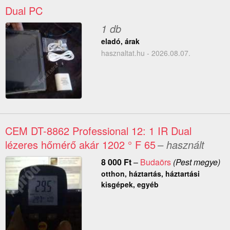
Dual PC
1 db
eladó, árak
hasznaltat.hu - 2026.08.07.
CEM DT-8862 Professional 12: 1 IR Dual
lézeres hőmérő akár 1202 ° F 65
– használt
8 000
Ft
–
Budaörs
(Pest megye)
otthon, háztartás, háztartási
kisgépek, egyéb