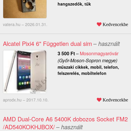
hangszedők, tűk
vatera.hu –
2026.01.31.
Kedvencekbe
Alcatel Pixi4 6" Független dual sim
– használt
3 500
Ft
–
Mosonmagyaróvár
(Győr-Moson-Sopron megye)
műszaki cikkek, mobil, telefon,
felszerelés, mobiltelefon
aprodx.hu –
2017.10.10.
Kedvencekbe
AMD Dual-Core A6 5400K dobozos Socket FM2
/AD540KOKHJBOX/
– használt