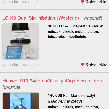
aprodx.hu –
2017.06.09.
Kedvencekbe
LG K8 Dual Sim hibátlan (Westend)
– használt
38 000
Ft
–
Budapest VI. kerület
műszaki cikkek, mobil, telefon,
felszerelés, mobiltelefon
aprodx.hu –
2017.05.25.
Kedvencekbe
Huawei P10 64gb duál kártyafüggetlen telefon
–
használt
140 000
Ft
–
Monostorpályi
(Hajdú-Bihar megye)
műszaki cikkek, mobil, telefon,