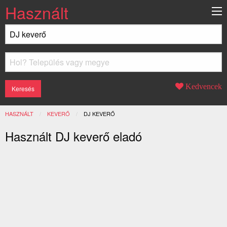
Használt
Kedvencek
HASZNÁLT
KEVERŐ
JELENLEGI:
DJ KEVERŐ
Használt DJ keverő eladó