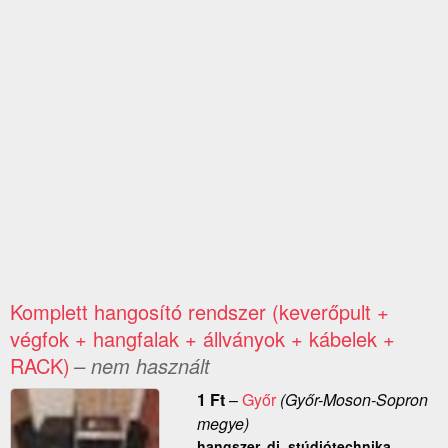
Komplett hangosító rendszer (keverőpult +
végfok + hangfalak + állványok + kábelek +
RACK)
– nem használt
1
Ft
–
Győr
(Győr-Moson-Sopron
megye)
hangszer, dj, stúdiótechnika,