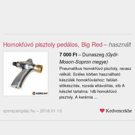
Homokfúvó pisztoly pedálos, Big Red
– használt
7 000
Ft
–
Dunaszeg
(Győr-
Moson-Sopron megye)
Pneumatikus homokfúvó pisztoly, ravasz
nélküli. Széles körben használható
készülék homokfúváshoz: felület-
elõkészítés, rozsda eltávolítás, stb A
készlet tartalma: 1db homokfúvó
pisztoly. A kerámia ...
szerszampiac.hu –
2018.01.13.
Kedvencekbe