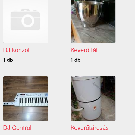
DJ konzol
Keverő tál
1 db
1 db
DJ Control
Keverőtárcsás