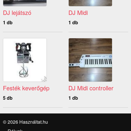
DJ lejátszó
DJ Midi
1 db
1 db
Festék keverőgép
DJ Midi controller
5 db
1 db
© 2026 Használtat.hu