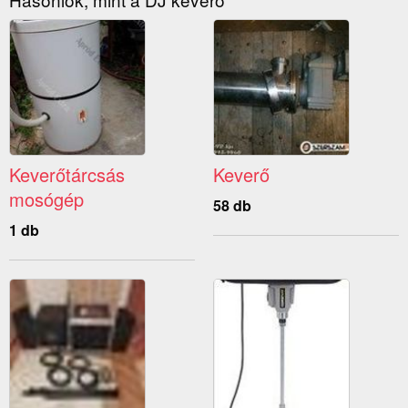
Keverőtárcsás
Keverő
mosógép
58 db
1 db