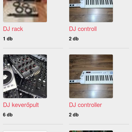
DJ rack
DJ controll
1 db
2 db
DJ keverőpult
DJ controller
6 db
2 db