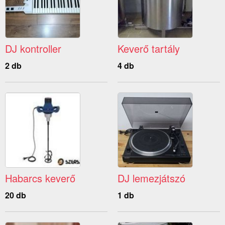
DJ kontroller
Keverő tartály
2 db
4 db
Habarcs keverő
DJ lemezjátszó
20 db
1 db