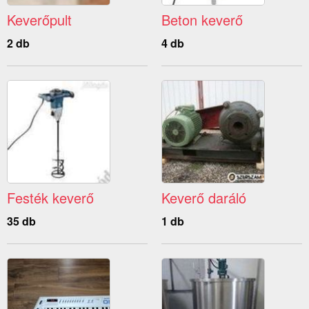
Keverőpult
Beton keverő
2 db
4 db
Festék keverő
Keverő daráló
35 db
1 db