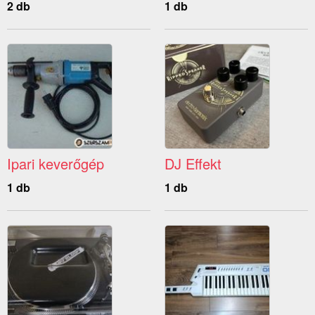
2 db
1 db
Ipari keverőgép
DJ Effekt
1 db
1 db