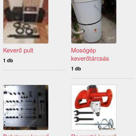
Keverő pult
Mosógép
keverőtárcsás
1 db
1 db