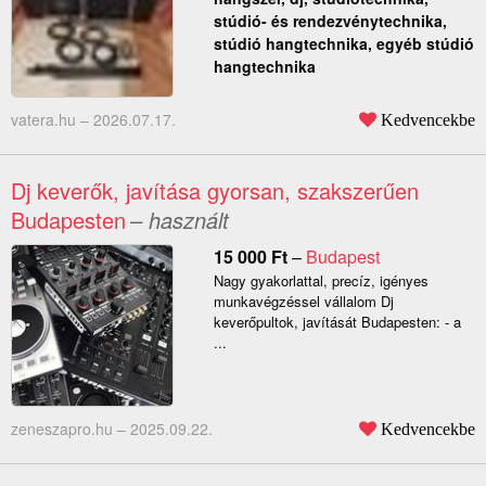
stúdió- és rendezvénytechnika,
stúdió hangtechnika, egyéb stúdió
hangtechnika
vatera.hu –
2026.07.17.
Kedvencekbe
Dj keverők, javítása gyorsan, szakszerűen
Budapesten
– használt
15 000
Ft
–
Budapest
Nagy gyakorlattal, precíz, igényes
munkavégzéssel vállalom Dj
keverőpultok, javítását Budapesten: - a
...
zeneszapro.hu –
2025.09.22.
Kedvencekbe