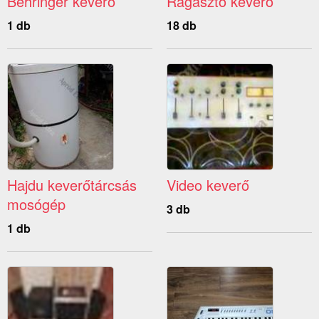
Behringer keverő
Ragasztó keverő
1 db
18 db
Hajdu keverőtárcsás
Video keverő
mosógép
3 db
1 db