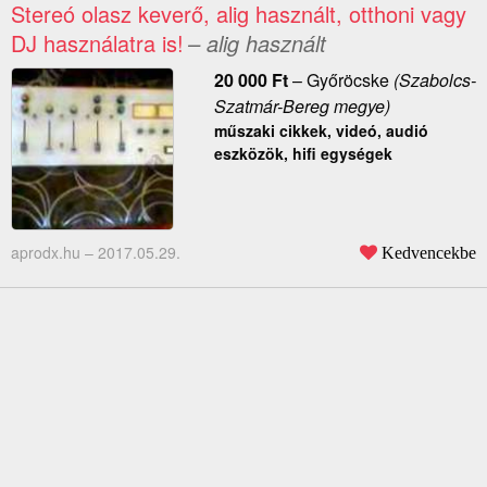
Stereó olasz keverő, alig használt, otthoni vagy
DJ használatra is!
– alig használt
20 000
Ft
–
Győröcske
(Szabolcs-
Szatmár-Bereg megye)
műszaki cikkek, videó, audió
eszközök, hifi egységek
aprodx.hu –
2017.05.29.
Kedvencekbe