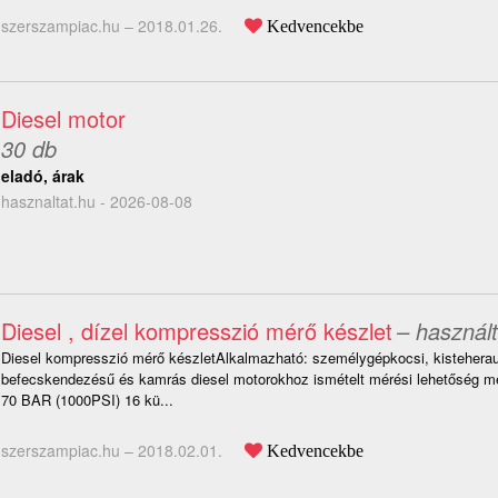
szerszampiac.hu –
2018.01.26.
Kedvencekbe
Diesel motor
30 db
eladó, árak
hasznaltat.hu - 2026-08-08
Diesel , dízel kompresszió mérő készlet
– használt
Diesel kompresszió mérő készletAlkalmazható: személygépkocsi, kisteherau
befecskendezésű és kamrás diesel motorokhoz ismételt mérési lehetőség mé
70 BAR (1000PSI) 16 kü...
szerszampiac.hu –
2018.02.01.
Kedvencekbe