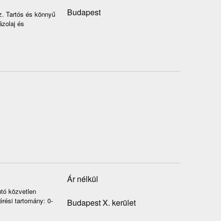
Budapest
. Tartós és könnyű
ázolaj és
Ár nélkül
tó közvetlen
rési tartomány: 0-
Budapest X. kerület