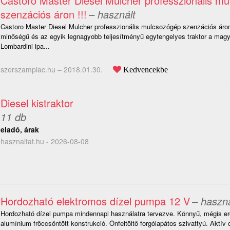
Castoro Master Diesel Mulcher professzionális m
szenzációs áron !!!
– használt
Castoro Master Diesel Mulcher professzionális mulcsozógép szenzációs áro
minőségű és az egyik legnagyobb teljesítményű egytengelyes traktor a magya
Lombardini ipa...
szerszampiac.hu –
2018.01.30.
Kedvencekbe
Diesel kistraktor
11 db
eladó, árak
hasznaltat.hu - 2026-08-08
Hordozható elektromos dízel pumpa 12 V
– haszná
Hordozható dízel pumpa mindennapi használatra tervezve. Könnyű, mégis er
alumínium fröccsöntött konstrukció. Önfeltöltő forgólapátos szivattyú. Aktív 