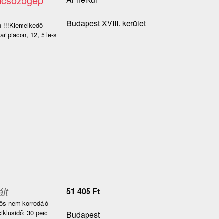
ulcsozógép
Budapest XVIII. kerület
n !!!Kiemelkedő
r piacon, 12, 5 le-s
lt
51 405
Ft
ős nem-korrodáló
ciklusidő: 30 perc
Budapest