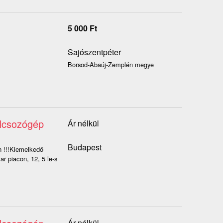
5 000
Ft
Sajószentpéter
Borsod-Abaúj-Zemplén megye
ulcsozógép
Ár nélkül
Budapest
n !!!Kiemelkedő
r piacon, 12, 5 le-s
Ár nélkül