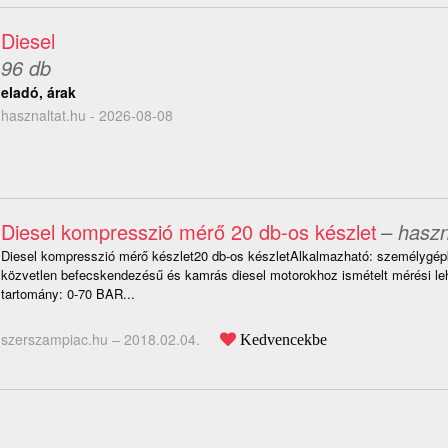
Diesel
96 db
eladó, árak
hasznaltat.hu - 2026-08-08
Diesel kompresszió mérő 20 db-os készlet
– haszn
Diesel kompresszió mérő készlet20 db-os készletAlkalmazható: személygépk
közvetlen befecskendezésű és kamrás diesel motorokhoz ismételt mérési le
tartomány: 0-70 BAR...
szerszampiac.hu –
2018.02.04.
Kedvencekbe