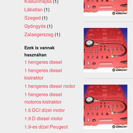
Kiskunmajsa
(1)
Lábatlan
(1)
Szeged
(1)
Gyöngyös
(1)
Zalaegerszeg
(1)
Ezek is vannak
használtan
1 hengeres diesel
1 hengeres diesel
kistraktor
1 hengeres diesel motor
1 hengeres diesel
motoros kistraktor
1.5 DCI dízel motor
1.9 D diesel motor
1.9-es dízel Peugeot