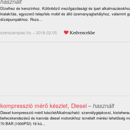
használt
Dízelhez és kerozinhoz. Különböző mezőgazdasági és ipari alkalmazásokhoz
kialakítás, egyszerű telepítés mobil és álló üzemanyagtartályhoz, valamint g
dízelpumpákhoz. Rozs...
szerszampiac.hu –
2018.02.05.
Kedvencekbe
kompresszió mérő készlet, Diesel
– használt
Diesel kompresszió mérő készletAlkalmazható: személygépkocsi, kisteherau
befecskendezésű és kamrás diesel motorokhoz ismételt mérési lehetőség mé
70 BAR (1000PSI) 16 kü...