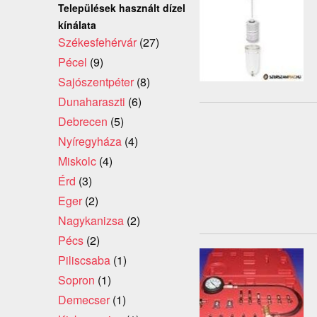
Települések használt dízel
kínálata
Székesfehérvár
(27)
Pécel
(9)
Sajószentpéter
(8)
Dunaharaszti
(6)
Debrecen
(5)
Nyíregyháza
(4)
Miskolc
(4)
Érd
(3)
Eger
(2)
Nagykanizsa
(2)
Pécs
(2)
Piliscsaba
(1)
Sopron
(1)
Demecser
(1)