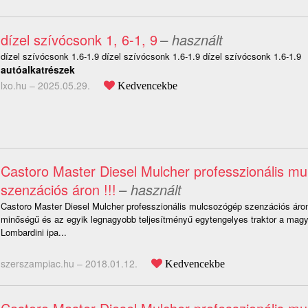
dízel szívócsonk 1, 6-1, 9
– használt
dízel szívócsonk 1.6-1.9 dízel szívócsonk 1.6-1.9 dízel szívócsonk 1.6-1.9
autóalkatrészek
lxo.hu –
2025.05.29.
Kedvencekbe
Castoro Master Diesel Mulcher professzionális m
szenzációs áron !!!
– használt
Castoro Master Diesel Mulcher professzionális mulcsozógép szenzációs áro
minőségű és az egyik legnagyobb teljesítményű egytengelyes traktor a magya
Lombardini ipa...
szerszampiac.hu –
2018.01.12.
Kedvencekbe