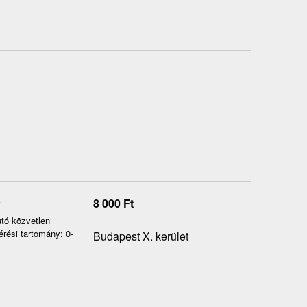
8 000
Ft
tó közvetlen
rési tartomány: 0-
Budapest X. kerület