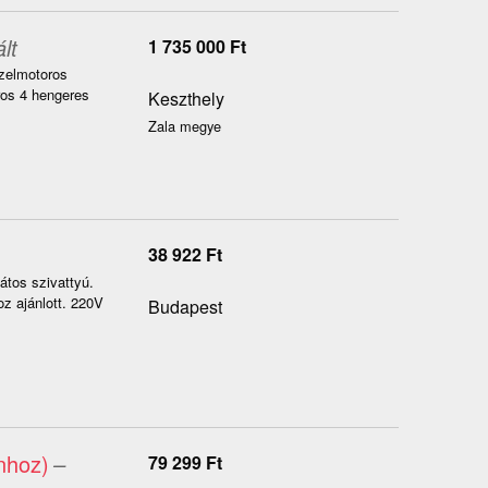
lt
1 735 000
Ft
ízelmotoros
ros 4 hengeres
Keszthely
Zala megye
38 922
Ft
átos szivattyú.
z ajánlott. 220V
Budapest
nhoz)
–
79 299
Ft