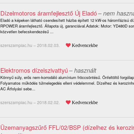
Dízelmotoros áramfejlesztő Új Eladó
– nem haszná
Eladó a képeken látható csendesített házba épített 12 kW-os háromfázisú d
RPOWER áramfejlesztő. Állapota új, garanciával.Adatok: Motor: YD480D so
közvetlen befecskendezésű ...
szerszampiac.hu –
2018.02.03.
Kedvencekbe
Elektromos dízelszivattyú
– használt
Könnyű súly, erős nem-korrodáló alumínium fröccsöntésű. Önfeltöltő forgólap
Folyamatos működés túlmelegedés elleni védelemmel. Dízelhez és kerozinho
AC Átfolyási sebe...
szerszampiac.hu –
2018.02.02.
Kedvencekbe
Üzemanyagszűrő FFL/02/BSP (dízelhez és kerozi