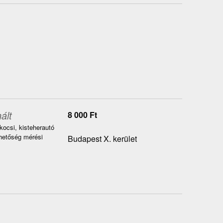
ált
8 000
Ft
ocsi, kisteherautó
hetőség mérési
Budapest X. kerület