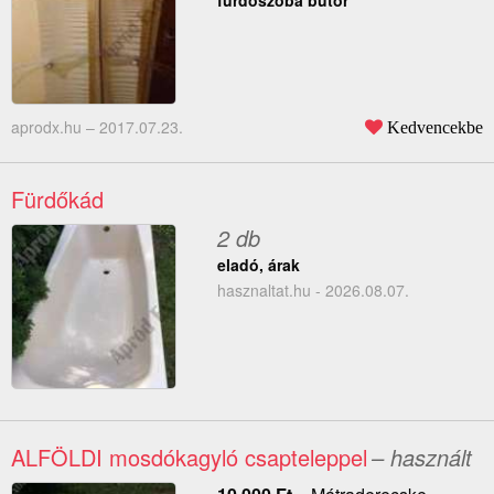
fürdőszoba bútor
aprodx.hu –
2017.07.23.
Kedvencekbe
Fürdőkád
2 db
eladó, árak
hasznaltat.hu - 2026.08.07.
ALFÖLDI mosdókagyló csapteleppel
– használt