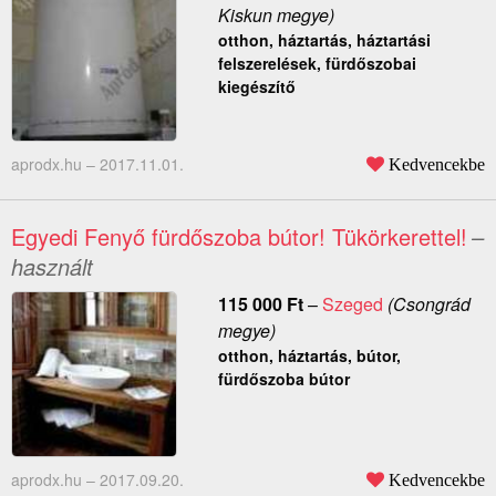
Kiskun megye)
otthon, háztartás, háztartási
felszerelések, fürdőszobai
kiegészítő
aprodx.hu –
2017.11.01.
Kedvencekbe
Egyedi Fenyő fürdőszoba bútor! Tükörkerettel!
–
használt
115 000
Ft
–
Szeged
(Csongrád
megye)
otthon, háztartás, bútor,
fürdőszoba bútor
aprodx.hu –
2017.09.20.
Kedvencekbe