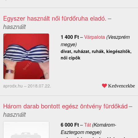
Egyszer használt női fürdőruha eladó.
–
használt
1 400
Ft
–
Várpalota
(Veszprém
megye)
divat, ruházat, ruhák, kiegészítők,
női cipők
aprodx.hu –
2018.07.22.
Kedvencekbe
Három darab bontott egész öntvény fürdőkád
–
használt
6 000
Ft
–
Tát
(Komárom-
Esztergom megye)