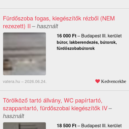
Fürdőszoba fogas, kiegészítők rézből (NEM
rezezett) II
– használt
16 000
Ft
–
Budapest III. kerület
bútor, lakberendezés, bútorok,
fürdőszobabútorok
vatera.hu –
2026.06.24.
Kedvencekbe
Törölköző tartó állvány, WC papírtartó,
szappantartó, fürdőszobai kiegészítők IV
–
használt
18 500
Ft
–
Budapest III. kerület