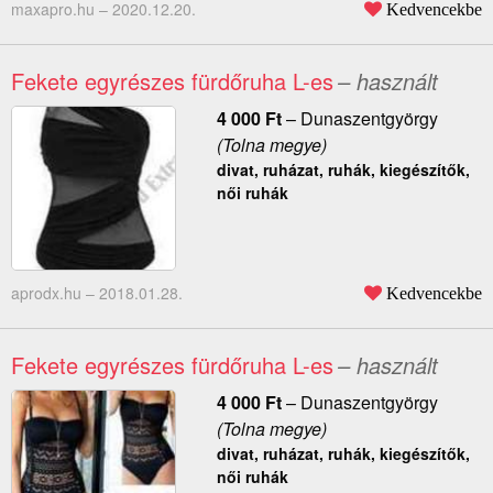
maxapro.hu –
2020.12.20.
Kedvencekbe
Fekete egyrészes fürdőruha L-es
– használt
4 000
Ft
–
Dunaszentgyörgy
(Tolna megye)
divat, ruházat, ruhák, kiegészítők,
női ruhák
aprodx.hu –
2018.01.28.
Kedvencekbe
Fekete egyrészes fürdőruha L-es
– használt
4 000
Ft
–
Dunaszentgyörgy
(Tolna megye)
divat, ruházat, ruhák, kiegészítők,
női ruhák