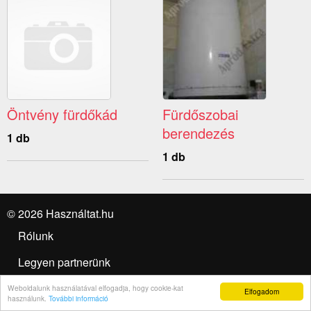
Öntvény fürdőkád
Fürdőszobai
berendezés
1 db
1 db
© 2026 Használtat.hu
Rólunk
Legyen partnerünk
Felhasználási feltételek
Weboldalunk használatával elfogadja, hogy cookie-kat
Elfogadom
használunk.
További információ