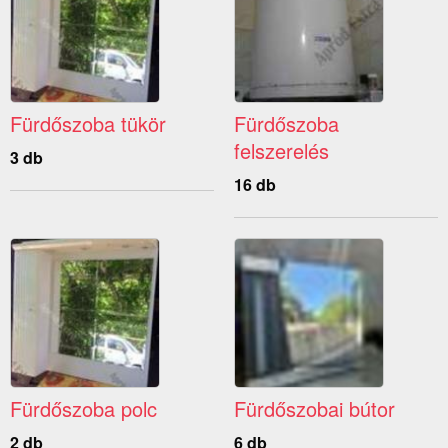
Fürdőszoba tükör
Fürdőszoba
felszerelés
3 db
16 db
Fürdőszoba polc
Fürdőszobai bútor
2 db
6 db