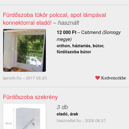
Fürdőszoba tükör polccal, spot lámpával
konnektorral eladó!
– használt
12 000
Ft
–
Csömend
(Somogy
megye)
otthon, háztartás, bútor,
fürdőszoba bútor
aprodx.hu –
2017.06.20.
Kedvencekbe
Fürdőszoba szekrény
3 db
eladó, árak
hasznaltat.hu - 2026.08.07.