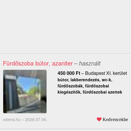
Fürdőszoba bútor, azaniter
– használt
450 000
Ft
–
Budapest XI. kerület
bútor, lakberendezés, wc-k,
fürdőszobák, fürdőszobai
kiegészítők, fürdőszobai szettek
vatera.hu –
2026.07.06.
Kedvencekbe