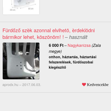
Fürdőző szèk azonnal elvihetö, èrdeklödni
bármikor lehet, köszönöm! !
– használt
6 000
Ft
–
Nagykanizsa
(Zala
megye)
otthon, háztartás, háztartási
felszerelések, fürdőszobai
kiegészítő
aprodx.hu –
2017.06.03.
Kedvencekbe