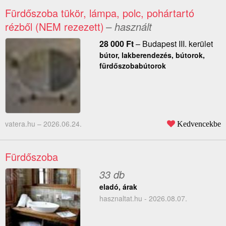
Fürdőszoba tükör, lámpa, polc, pohártartó
rézből (NEM rezezett)
– használt
28 000
Ft
–
Budapest III. kerület
bútor, lakberendezés, bútorok,
fürdőszobabútorok
vatera.hu –
2026.06.24.
Kedvencekbe
Fürdőszoba
33 db
eladó, árak
hasznaltat.hu - 2026.08.07.