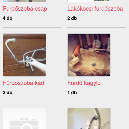
Fürdőszoba csap
Lakókocsi fürdőszoba
4 db
2 db
Fürdőszoba kád
Fürdő kagyló
3 db
1 db