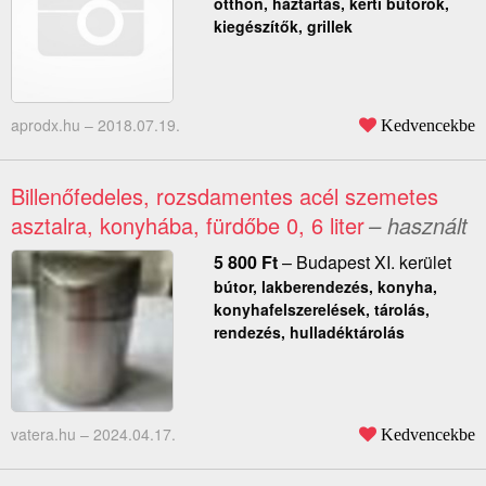
otthon, háztartás, kerti bútorok,
kiegészítők, grillek
aprodx.hu –
2018.07.19.
Kedvencekbe
Billenőfedeles, rozsdamentes acél szemetes
asztalra, konyhába, fürdőbe 0, 6 liter
– használt
5 800
Ft
–
Budapest XI. kerület
bútor, lakberendezés, konyha,
konyhafelszerelések, tárolás,
rendezés, hulladéktárolás
vatera.hu –
2024.04.17.
Kedvencekbe