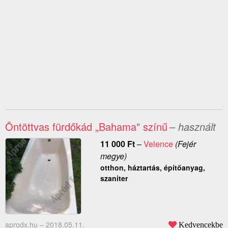
Öntöttvas fürdőkád „Bahama” színű
– használt
11 000
Ft
–
Velence
(Fejér
megye)
otthon, háztartás, építőanyag,
szaniter
aprodx.hu –
2018.05.11.
Kedvencekbe