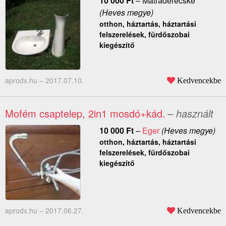
10 000
Ft
–
Mátraderecske
(Heves megye)
otthon, háztartás, háztartási
felszerelések, fürdőszobai
kiegészítő
aprodx.hu –
2017.07.10.
Kedvencekbe
Mofém csaptelep, 2in1 mosdó+kád.
– használt
10 000
Ft
–
Eger
(Heves megye)
otthon, háztartás, háztartási
felszerelések, fürdőszobai
kiegészítő
aprodx.hu –
2017.06.27.
Kedvencekbe