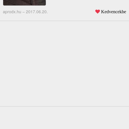
aprodx.hu –
2017.06.20.
Kedvencekbe