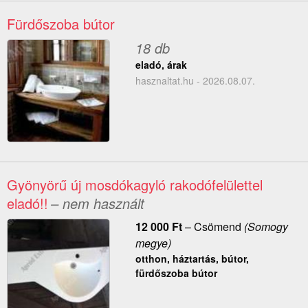
Fürdőszoba bútor
18 db
eladó, árak
hasznaltat.hu - 2026.08.07.
Gyönyörű új mosdókagyló rakodófelülettel
eladó!!
– nem használt
12 000
Ft
–
Csömend
(Somogy
megye)
otthon, háztartás, bútor,
fürdőszoba bútor