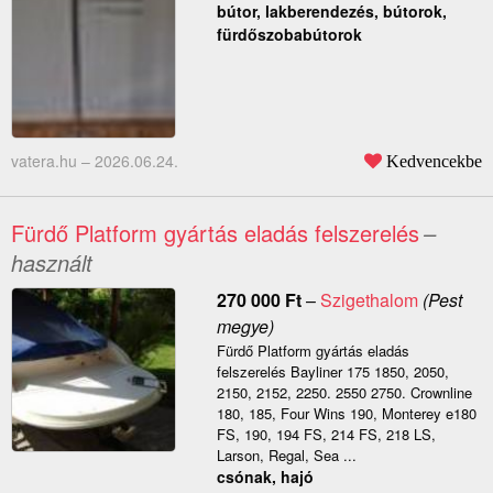
bútor, lakberendezés, bútorok,
fürdőszobabútorok
vatera.hu –
2026.06.24.
Kedvencekbe
Fürdő Platform gyártás eladás felszerelés
–
használt
270 000
Ft
–
Szigethalom
(Pest
megye)
Fürdő Platform gyártás eladás
felszerelés Bayliner 175 1850, 2050,
2150, 2152, 2250. 2550 2750. Crownline
180, 185, Four Wins 190, Monterey e180
FS, 190, 194 FS, 214 FS, 218 LS,
Larson, Regal, Sea ...
csónak, hajó