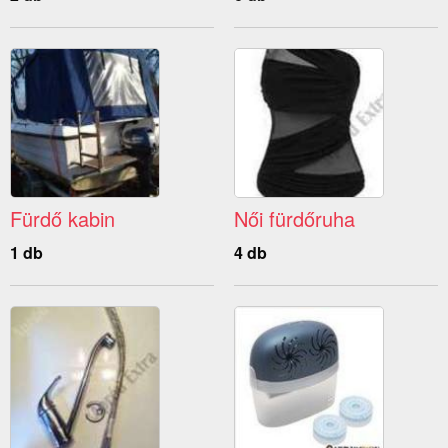
Fürdő kabin
Női fürdőruha
1 db
4 db