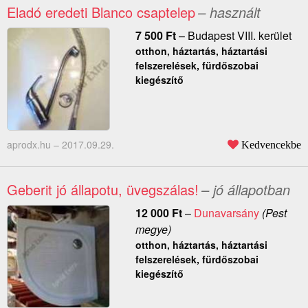
Eladó eredeti Blanco csaptelep
– használt
7 500
Ft
–
Budapest VIII. kerület
otthon, háztartás, háztartási
felszerelések, fürdőszobai
kiegészítő
aprodx.hu –
2017.09.29.
Kedvencekbe
Geberit jó állapotu, üvegszálas!
– jó állapotban
12 000
Ft
–
Dunavarsány
(Pest
megye)
otthon, háztartás, háztartási
felszerelések, fürdőszobai
kiegészítő