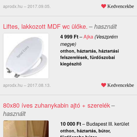
aprodx.hu –
2017.09.05.
Kedvencekbe
Liftes, lakkozott MDF wc ülőke.
– használt
4 999
Ft
–
Ajka
(Veszprém
megye)
otthon, háztartás, háztartási
felszerelések, fürdőszobai
kiegészítő
aprodx.hu –
2017.08.13.
Kedvencekbe
80x80 íves zuhanykabin ajtó + szerelék
–
használt
10 000
Ft
–
Budapest III. kerület
otthon, háztartás, bútor,