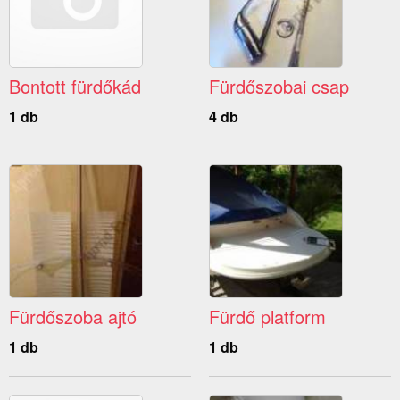
Bontott fürdőkád
Fürdőszobai csap
1 db
4 db
Fürdőszoba ajtó
Fürdő platform
1 db
1 db