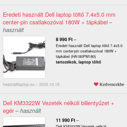
Eredeti használt Dell laptop töltő 7.4x5.0 mm
center-pin csatlakozóval 180W + tápkábel
–
használt
8 990
Ft
–
Eredeti használt Dell laptop töltő 7.4x5.0
mm center-pin csatlakozóval 180W +
tápkábel (HA180PM180)
tartozékok, laptop töltő
hasznaltlaptop.eu –
2025.10.15.
Kedvencekbe
Dell KM3322W Vezeték nélküli billentyűzet +
egér
– használt
11 990
Ft
–
Dell KM3322W Vezeték nélküli