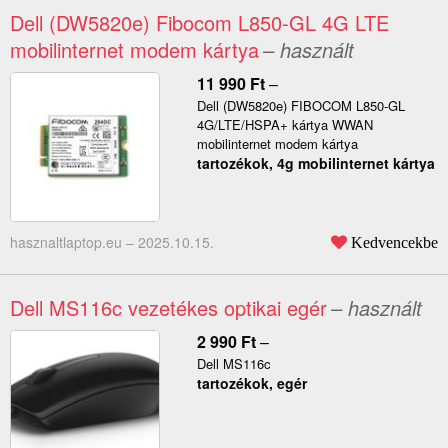
Dell (DW5820e) Fibocom L850-GL 4G LTE
mobilinternet modem kártya
– használt
11 990
Ft
–
Dell (DW5820e) FIBOCOM L850-GL
4G/LTE/HSPA+ kártya WWAN
mobilinternet modem kártya
tartozékok, 4g mobilinternet kártya
hasznaltlaptop.eu –
2025.10.15.
Kedvencekbe
Dell MS116c vezetékes optikai egér
– használt
2 990
Ft
–
Dell MS116c
tartozékok, egér