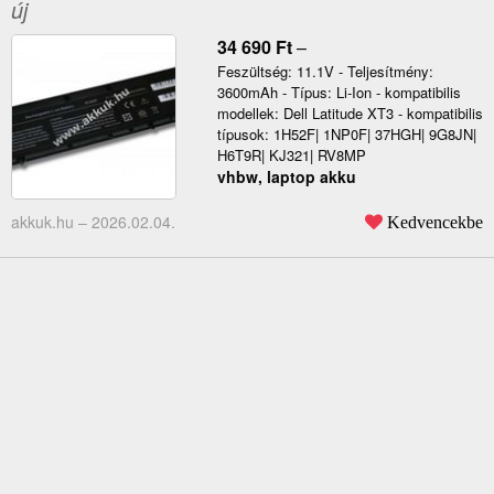
új
34 690
Ft
–
Feszültség: 11.1V - Teljesítmény:
3600mAh - Típus: Li-Ion - kompatibilis
modellek: Dell Latitude XT3 - kompatibilis
típusok: 1H52F| 1NP0F| 37HGH| 9G8JN|
H6T9R| KJ321| RV8MP
vhbw, laptop akku
akkuk.hu –
2026.02.04.
Kedvencekbe