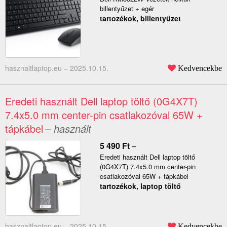
billentyűzet + egér
tartozékok, billentyűzet
hasznaltlaptop.eu –
2025.10.15.
Kedvencekbe
Eredeti használt Dell laptop töltő (0G4X7T)
7.4x5.0 mm center-pin csatlakozóval 65W +
tápkábel
– használt
5 490
Ft
–
Eredeti használt Dell laptop töltő
(0G4X7T) 7.4x5.0 mm center-pin
csatlakozóval 65W + tápkábel
tartozékok, laptop töltő
hasznaltlaptop.eu –
2025.10.15.
Kedvencekbe