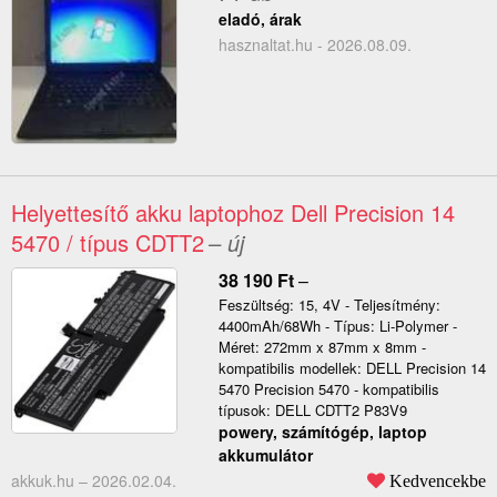
eladó, árak
hasznaltat.hu - 2026.08.09.
Helyettesítő akku laptophoz Dell Precision 14
5470 / típus CDTT2
– új
38 190
Ft
–
Feszültség: 15, 4V - Teljesítmény:
4400mAh/68Wh - Típus: Li-Polymer -
Méret: 272mm x 87mm x 8mm -
kompatibilis modellek: DELL Precision 14
5470 Precision 5470 - kompatibilis
típusok: DELL CDTT2 P83V9
powery, számítógép, laptop
akkumulátor
akkuk.hu –
2026.02.04.
Kedvencekbe