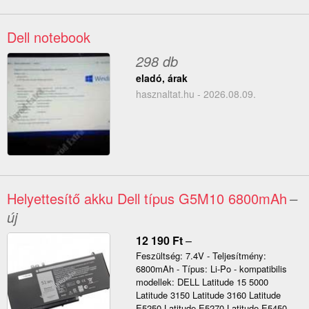
Dell notebook
298 db
eladó, árak
hasznaltat.hu - 2026.08.09.
Helyettesítő akku Dell típus G5M10 6800mAh
–
új
12 190
Ft
–
Feszültség: 7.4V - Teljesítmény:
6800mAh - Típus: Li-Po - kompatibilis
modellek: DELL Latitude 15 5000
Latitude 3150 Latitude 3160 Latitude
E5250 Latitude E5270 Latitude E5450