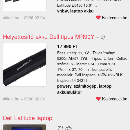
Latitude E5450 15.6" ...
vhbw, laptop akku
akkuk.hu –
2026.02.04.
Kedvencekbe
Helyettesítő akku Dell típus MR90Y
– új
17 990
Ft
–
Feszültség: 11, 1V - Teljesítmény:
5200mAh/57, 7Wh - Típus: Li-Ion - Cellák
száma: 6 - Méret: 274, 00mm x 51,
17mm x 27, 70mm - kompatibilis
modellek: Dell Inspiron i15RV-1667BLK
Inspiron 14-3421 I...
powery, számítógép, laptop
akkumulátor
akkuk.hu –
2026.02.04.
Kedvencekbe
Dell Latitude laptop
71 db