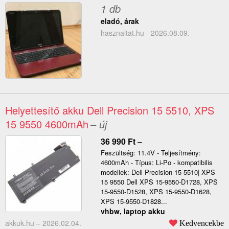
1 db
eladó, árak
hasznaltat.hu - 2026.08.09.
Helyettesítő akku Dell Precision 15 5510, XPS
15 9550 4600mAh
– új
36 990
Ft
–
Feszültség: 11.4V - Teljesítmény:
4600mAh - Típus: Li-Po - kompatibilis
modellek: Dell Precision 15 5510| XPS
15 9550 Dell XPS 15-9550-D1728, XPS
15-9550-D1528, XPS 15-9550-D1628,
XPS 15-9550-D1828...
vhbw, laptop akku
akkuk.hu –
2026.02.04.
Kedvencekbe