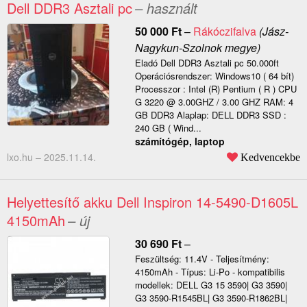
Dell DDR3 Asztali pc
– használt
50 000
Ft
–
Rákóczifalva
(Jász-
Nagykun-Szolnok megye)
Eladó Dell DDR3 Asztali pc 50.000ft
Operációsrendszer: Windows10 ( 64 bít)
Processzor : Intel (R) Pentium ( R ) CPU
G 3220 @ 3.00GHZ / 3.00 GHZ RAM: 4
GB DDR3 Alaplap: DELL DDR3 SSD :
240 GB ( Wind...
számítógép, laptop
lxo.hu –
2025.11.14.
Kedvencekbe
Helyettesítő akku Dell Inspiron 14-5490-D1605L
4150mAh
– új
30 690
Ft
–
Feszültség: 11.4V - Teljesítmény:
4150mAh - Típus: Li-Po - kompatibilis
modellek: DELL G3 15 3590| G3 3590|
G3 3590-R1545BL| G3 3590-R1862BL|