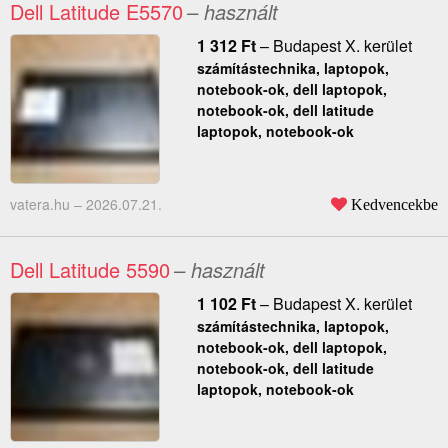
Dell Latitude E5570
– használt
1 312
Ft
–
Budapest X. kerület
számítástechnika, laptopok,
notebook-ok, dell laptopok,
notebook-ok, dell latitude
laptopok, notebook-ok
vatera.hu –
2026.07.21.
Kedvencekbe
Dell Latitude 5590
– használt
1 102
Ft
–
Budapest X. kerület
számítástechnika, laptopok,
notebook-ok, dell laptopok,
notebook-ok, dell latitude
laptopok, notebook-ok