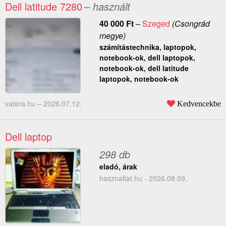
Dell latitude 7280
– használt
40 000
Ft
–
Szeged
(Csongrád
megye)
számítástechnika, laptopok,
notebook-ok, dell laptopok,
notebook-ok, dell latitude
laptopok, notebook-ok
vatera.hu –
2026.07.12.
Kedvencekbe
Dell laptop
298 db
eladó, árak
hasznaltat.hu - 2026.08.09.