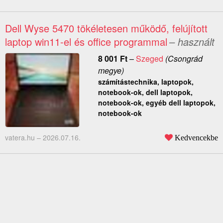
Dell Wyse 5470 tökéletesen működő, felújított
laptop win11-el és office programmal
– használt
8 001
Ft
–
Szeged
(Csongrád
megye)
számítástechnika, laptopok,
notebook-ok, dell laptopok,
notebook-ok, egyéb dell laptopok,
notebook-ok
vatera.hu –
2026.07.16.
Kedvencekbe