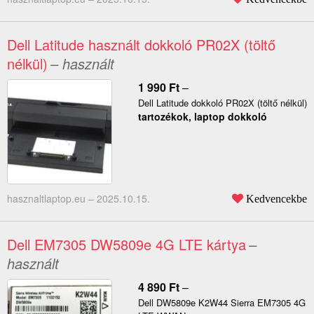
Dell Latitude használt dokkoló PR02X (töltő
nélkül)
– használt
1 990
Ft
–
Dell Latitude dokkoló PR02X (töltő nélkül)
tartozékok, laptop dokkoló
hasznaltlaptop.eu –
2025.10.15.
Kedvencekbe
Dell EM7305 DW5809e 4G LTE kártya
–
használt
4 890
Ft
–
Dell DW5809e K2W44 Sierra EM7305 4G