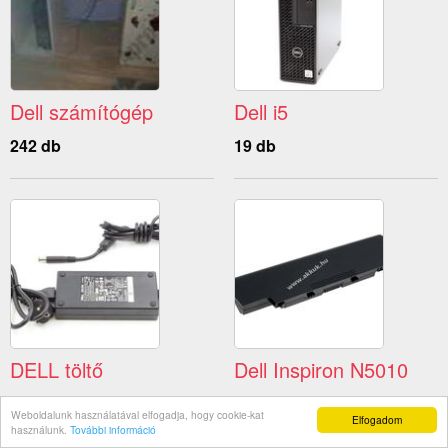
Dell számítógép
Dell i5
242 db
19 db
DELL töltő
Dell Inspiron N5010
4 db
1 db
Weboldalunk használatával elfogadja, hogy cookie-kat
Elfogadom
használunk.
További információ