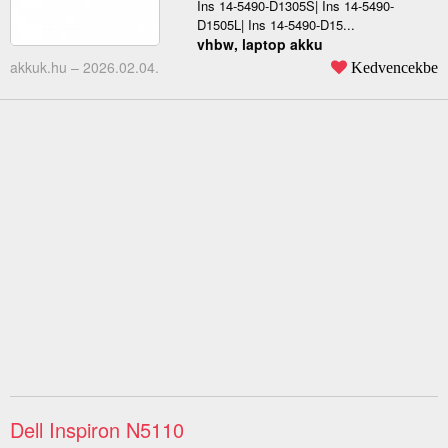
Ins 14-5490-D1305S| Ins 14-5490-
D1505L| Ins 14-5490-D15...
vhbw, laptop akku
akkuk.hu –
2026.02.04.
Kedvencekbe
Dell Inspiron N5110