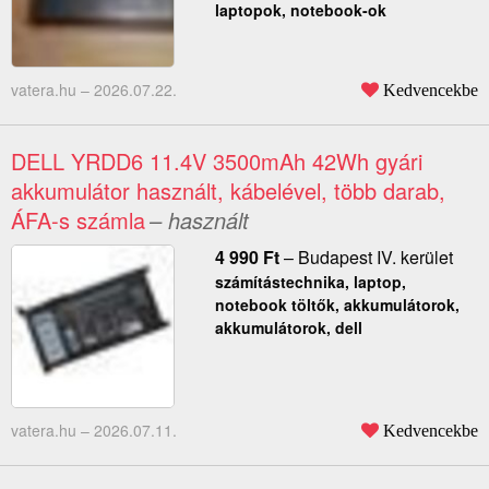
laptopok, notebook-ok
vatera.hu –
2026.07.22.
Kedvencekbe
DELL YRDD6 11.4V 3500mAh 42Wh gyári
akkumulátor használt, kábelével, több darab,
ÁFA-s számla
– használt
4 990
Ft
–
Budapest IV. kerület
számítástechnika, laptop,
notebook töltők, akkumulátorok,
akkumulátorok, dell
vatera.hu –
2026.07.11.
Kedvencekbe