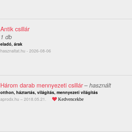
Antik csillár
1 db
eladó, árak
hasznaltat.hu - 2026-08-06
Három darab mennyezeti csillár
– használt
otthon, háztartás, világítás, mennyezeti világítás
aprodx.hu –
2018.05.21.
Kedvencekbe