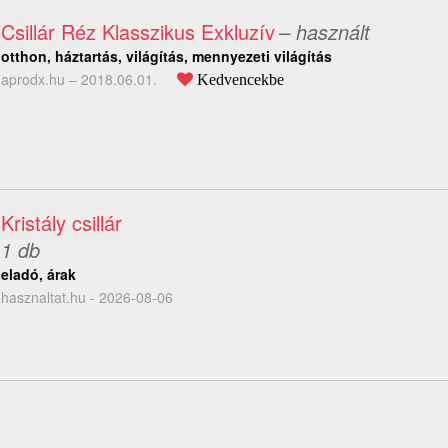
Csillár Réz Klasszikus Exkluzív
– használt
otthon, háztartás, világítás, mennyezeti világítás
aprodx.hu –
2018.06.01.
Kedvencekbe
Kristály csillár
1 db
eladó, árak
hasznaltat.hu - 2026-08-06