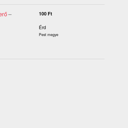
erő
–
100
Ft
Érd
Pest megye