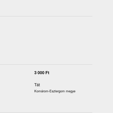
3 000
Ft
Tát
Komárom-Esztergom megye