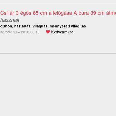
Csillár 3 égős 65 cm a lelógása A bura 39 cm átm
használt
otthon, háztartás, világítás, mennyezeti világítás
aprodx.hu –
2018.06.13.
Kedvencekbe