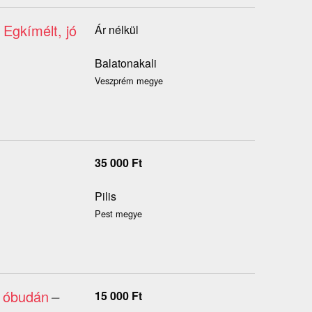
 Egkímélt, jó
Ár nélkül
Balatonakali
Veszprém megye
35 000
Ft
Pilis
Pest megye
r óbudán
–
15 000
Ft