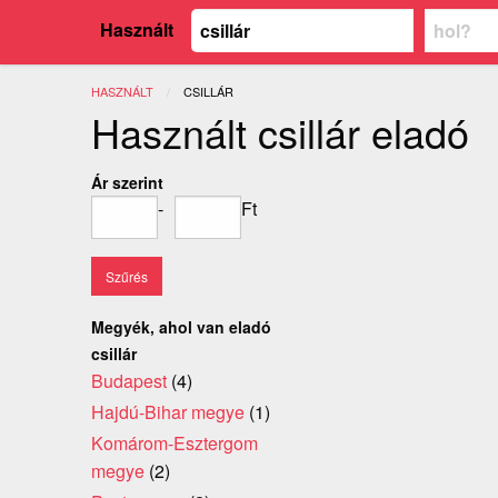
Használt
HASZNÁLT
JELENLEGI:
CSILLÁR
Használt csillár eladó
Ár szerint
-
Ft
Megyék, ahol van eladó
csillár
Budapest
(4)
Hajdú-Bihar megye
(1)
Komárom-Esztergom
megye
(2)