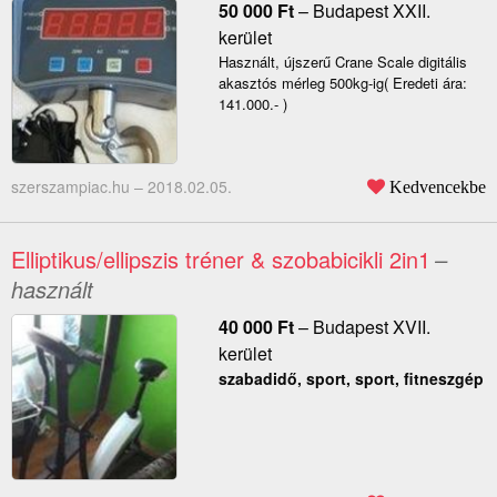
50 000
Ft
–
Budapest XXII.
kerület
Használt, újszerű Crane Scale digitális
akasztós mérleg 500kg-ig( Eredeti ára:
141.000.- )
szerszampiac.hu –
2018.02.05.
Kedvencekbe
Elliptikus/ellipszis tréner & szobabicikli 2in1
–
használt
40 000
Ft
–
Budapest XVII.
kerület
szabadidő, sport, sport, fitneszgép