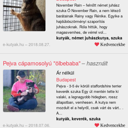
November Rain – felnőtt német juhász
szuka Ő November Rain, a nem létező
barátainak Rainy vagy Rénike. Egyike a
hajdúböszörményi szaporítós
juhászoknak. Róla hittük, hogy
magasvemhes, de vérrel vol...
kutyák, német juhászkutya, szuka
e-kutyak.hu –
2018.08.27.
Kedvencekbe
Pejva cápamosolyú "ölbebaba"
– használt
Ár nélkül
Budapest
Pejva - 3-5 év körüli staffordshire terrier
keverék szuka Egy út mentén tette ki
valaki, a legnagyobb hidegben, rossz
állapotban, vemhesen. A kutya nem
mozdult el a helyről, csak várt és várt.. .
A...
kutyák, keverék, szuka
e-kutyak.hu –
2018.07.06.
Kedvencekbe