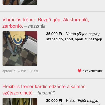
Vibrációs tréner. Rezgő gép. Alakformáló,
zsírbontó.
– használt
35 000
Ft
–
Vereb
(Fejér megye)
szabadidő, sport, sport, fitneszgép
aprodx.hu –
2018.03.29.
Kedvencekbe
Flexibilis tréner kardió edzésre alkalmas,
szétszerelhető
– használt
30 000
Ft
–
Káloz
(Fejér megye)