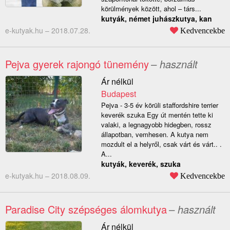
körülmények között, ahol – társ...
kutyák, német juhászkutya, kan
e-kutyak.hu –
2018.07.28.
Kedvencekbe
Pejva gyerek rajongó tünemény
– használt
Ár nélkül
Budapest
Pejva - 3-5 év körüli staffordshire terrier
keverék szuka Egy út mentén tette ki
valaki, a legnagyobb hidegben, rossz
állapotban, vemhesen. A kutya nem
mozdult el a helyről, csak várt és várt.. .
A...
kutyák, keverék, szuka
e-kutyak.hu –
2018.08.09.
Kedvencekbe
Paradise City szépséges álomkutya
– használt
Ár nélkül