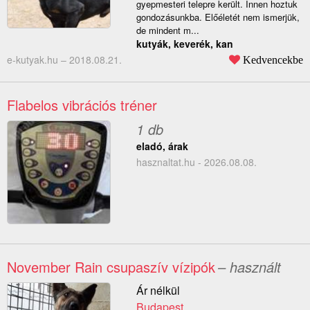
gyepmesteri telepre került. Innen hoztuk
gondozásunkba. Előéletét nem ismerjük,
de mindent m...
kutyák, keverék, kan
e-kutyak.hu –
2018.08.21.
Kedvencekbe
Flabelos vibrációs tréner
1 db
eladó, árak
hasznaltat.hu - 2026.08.08.
November Rain csupaszív vízipók
– használt
Ár nélkül
Budapest