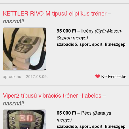
KETTLER RIVO M tipusú eliptikus tréner
–
használt
95 000
Ft
–
Ikrény
(Győr-Moson-
Sopron megye)
szabadidő, sport, sport, fitneszgép
aprodx.hu –
2017.08.09.
Kedvencekbe
Viper2 típusú vibrációs tréner -flabelos
–
használt
65 000
Ft
–
Pécs
(Baranya
megye)
szabadidő, sport, sport, fitneszgép