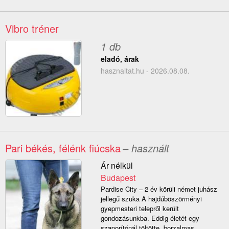
Vibro tréner
1 db
eladó, árak
hasznaltat.hu - 2026.08.08.
Pari békés, félénk fiúcska
– használt
Ár nélkül
Budapest
Pardise City – 2 év körüli német juhász
jellegű szuka A hajdúböszörményi
gyepmesteri telepről került
gondozásunkba. Eddig életét egy
szaporítónál töltötte, borzalmas