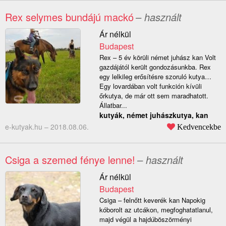
Rex selymes bundájú mackó
– használt
Ár nélkül
Budapest
Rex – 5 év körüli német juhász kan Volt
gazdájától került gondozásunkba. Rex
egy lelkileg erősítésre szoruló kutya…
Egy lovardában volt funkción kívüli
őrkutya, de már ott sem maradhatott.
Állatbar...
kutyák, német juhászkutya, kan
e-kutyak.hu –
2018.08.06.
Kedvencekbe
Csiga a szemed fénye lenne!
– használt
Ár nélkül
Budapest
Csiga – felnőtt keverék kan Napokig
kóborolt az utcákon, megfoghatatlanul,
majd végül a hajdúböszörményi