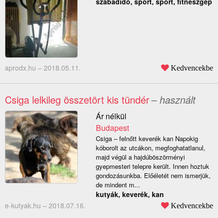
szabadidő, sport, sport, fitneszgép
aprodx.hu –
2018.05.11.
Kedvencekbe
Csiga lelkileg összetört kis tündér
– használt
Ár nélkül
Budapest
Csiga – felnőtt keverék kan Napokig
kóborolt az utcákon, megfoghatatlanul,
majd végül a hajdúböszörményi
gyepmesteri telepre került. Innen hoztuk
gondozásunkba. Előéletét nem ismerjük,
de mindent m...
kutyák, keverék, kan
e-kutyak.hu –
2018.07.16.
Kedvencekbe