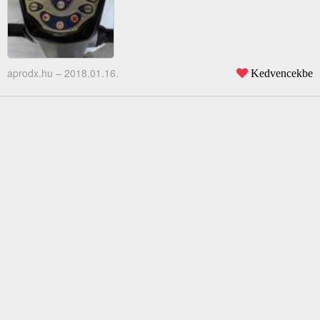
aprodx.hu –
2018.01.16.
Kedvencekbe