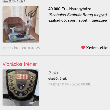
állapotban
40 000
Ft
–
Nyíregyháza
(Szabolcs-Szatmár-Bereg megye)
szabadidő, sport, sport, fitneszgép
aprodx.hu –
2018.07.25.
Kedvencekbe
Vibrációs tréner
2 db
eladó, árak
hasznaltat.hu - 2026.08.08.