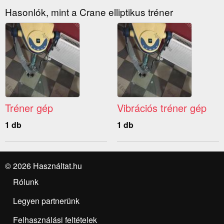
Hasonlók, mint a Crane elliptikus tréner
Tréner gép
Vibrációs tréner gép
1 db
1 db
© 2026 Használtat.hu
Rólunk
Legyen partnerünk
Felhasználási feltételek