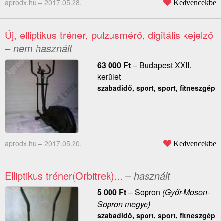
aprodx.hu –
2017.05.28.
Kedvencekbe
Új, elliptikus tréner, pulzusmérő, digitális kejelző
– nem használt
63 000
Ft
–
Budapest XXII.
kerület
szabadidő, sport, sport, fitneszgép
aprodx.hu –
2017.05.20.
Kedvencekbe
Elliptikus tréner(Orbitrek)...
– használt
5 000
Ft
–
Sopron
(Győr-Moson-
Sopron megye)
szabadidő, sport, sport, fitneszgép