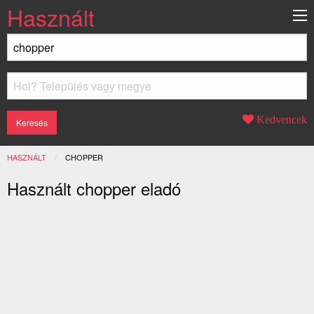
Használt
Kedvencek
HASZNÁLT
JELENLEGI:
CHOPPER
Használt chopper eladó