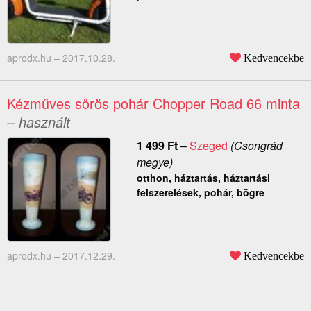
aprodx.hu –
2017.10.28.
Kedvencekbe
Kézműves sörös pohár Chopper Road 66 minta
– használt
1 499
Ft
–
Szeged
(Csongrád
megye)
otthon, háztartás, háztartási
felszerelések, pohár, bögre
aprodx.hu –
2017.12.29.
Kedvencekbe