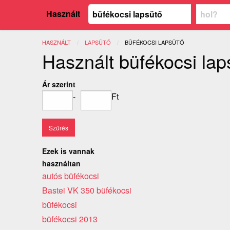
Használt
HASZNÁLT
LAPSÜTŐ
JELENLEGI:
BÜFÉKOCSI LAPSÜTŐ
Használt büfékocsi lap
Ár szerint
-
Ft
Ezek is vannak
használtan
autós büfékocsi
Bastei VK 350 büfékocsi
büfékocsi
büfékocsi 2013