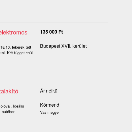
 elektromos
135 000
Ft
Budapest XVII. kerület
8/10, lekerekített
kal. Két függetlenül
alakító
Ár nélkül
Körmend
lóval. Ideális
s autóban
Vas megye