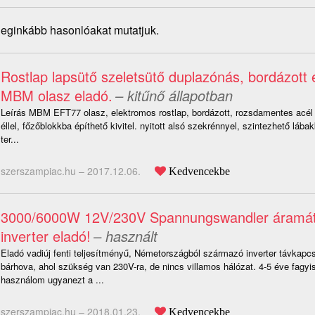
 leginkább hasonlóakat mutatjuk.
Rostlap lapsütő szeletsütő duplazónás, bordázott
MBM olasz eladó.
– kitűnő állapotban
Leírás MBM EFT77 olasz, elektromos rostlap, bordázott, rozsdamentes acél 1
éllel, főzőblokkba építhető kivitel. nyitott alsó szekrénnyel, szintezhető lábak
ter...
szerszampiac.hu –
2017.12.06.
Kedvencekbe
3000/6000W 12V/230V Spannungswandler áramát
inverter eladó!
– használt
Eladó vadiúj fenti teljesítményű, Németországból származó inverter távkapcso
bárhova, ahol szükség van 230V-ra, de nincs villamos hálózat. 4-5 éve fagyi
használom ugyanezt a ...
szerszampiac.hu –
2018.01.23.
Kedvencekbe