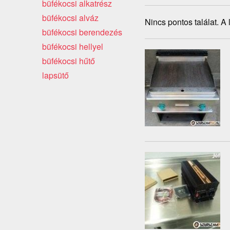
büfékocsi alkatrész
büfékocsi alváz
Nincs pontos találat. A
büfékocsi berendezés
büfékocsi hellyel
büfékocsi hűtő
lapsütő