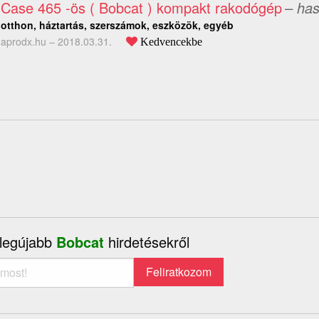
Case 465 -ös ( Bobcat ) kompakt rakodógép
– has
otthon, háztartás, szerszámok, eszközök, egyéb
aprodx.hu –
2018.03.31.
Kedvencekbe
 legújabb
Bobcat
hirdetésekről