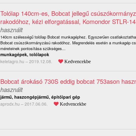
Tolólap 140cm-es, Bobcat jellegű csúszókormány
rakodóhoz, kézi elforgatással, Komondor STLR-14
használt
140cm szélességű tolólap Bobcat munkagéphez. Egyszerűen csatlakoztathat
Bobcat csúszókormányzású rakodóhoz. Megrendelés esetén a munkagép cs
méreteinek pontosítása szükséges...
munkagépek, tolólapok
keletagro.hu –
2019.12.08.
Kedvencekbe
Bobcat árokásó 730S eddig bobcat 753ason haszn
használt
jármű, haszongépjármű, építőipari gép
aprodx.hu –
2017.06.06.
Kedvencekbe