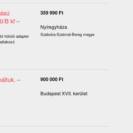
zású
359 990
Ft
0/B kf
–
Nyíregyháza
Szabolcs-Szatmár-Bereg megye
ó hótoló adapter
atlakozó
áltuk.
–
900 000
Ft
Budapest XVII. kerület