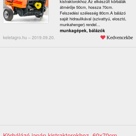
kistraktorokhoz.Az elkészült körbálák
átmérője 50cm, hossza 70cm.
Felszedési szélesség 80cm.A bálázó
saját hidraulikával (szivattyú, elosztó,
munkahenger) rendel...
munkagépek, bálázók
keletagro.hu –
2019.09.20.
Kedvencekbe
Körbálázó japán kistraktorokhoz, 60x70cm,