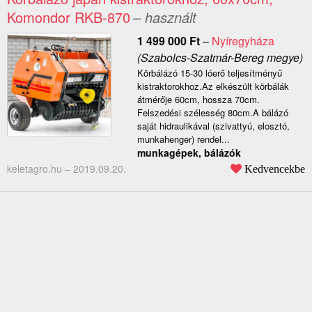
Komondor RKB-870
– használt
1 499 000
Ft
–
Nyíregyháza
(Szabolcs-Szatmár-Bereg megye)
Körbálázó 15-30 lóerő teljesítményű
kistraktorokhoz.Az elkészült körbálák
átmérője 60cm, hossza 70cm.
Felszedési szélesség 80cm.A bálázó
saját hidraulikával (szivattyú, elosztó,
munkahenger) rendel...
munkagépek, bálázók
keletagro.hu –
2019.09.20.
Kedvencekbe