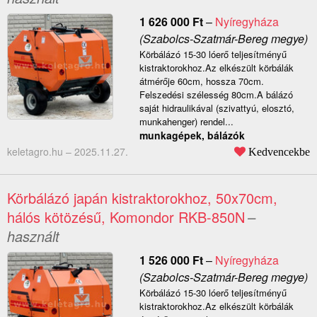
1 626 000
Ft
–
Nyíregyháza
(Szabolcs-Szatmár-Bereg megye)
Körbálázó 15-30 lóerő teljesítményű
kistraktorokhoz.Az elkészült körbálák
átmérője 60cm, hossza 70cm.
Felszedési szélesség 80cm.A bálázó
saját hidraulikával (szivattyú, elosztó,
munkahenger) rendel...
munkagépek, bálázók
keletagro.hu –
2025.11.27.
Kedvencekbe
Körbálázó japán kistraktorokhoz, 50x70cm,
hálós kötözésű, Komondor RKB-850N
–
használt
1 526 000
Ft
–
Nyíregyháza
(Szabolcs-Szatmár-Bereg megye)
Körbálázó 15-30 lóerő teljesítményű
kistraktorokhoz.Az elkészült körbálák