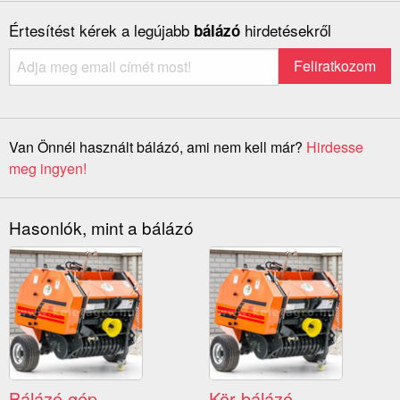
Értesítést kérek a legújabb
hirdetésekről
bálázó
Van Önnél használt bálázó, ami nem kell már?
Hirdesse
meg ingyen!
Hasonlók, mint a bálázó
Bálázó gép
Kör bálázó