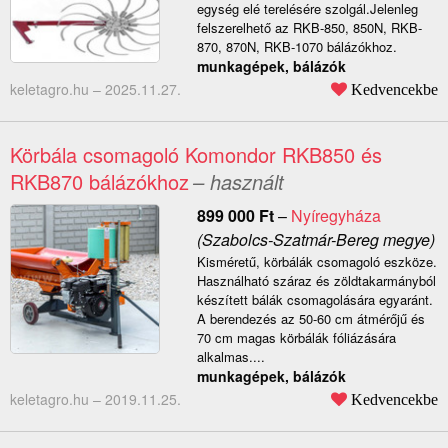
egység elé terelésére szolgál.Jelenleg
felszerelhető az RKB-850, 850N, RKB-
870, 870N, RKB-1070 bálázókhoz.
munkagépek, bálázók
keletagro.hu –
2025.11.27.
Kedvencekbe
Körbála csomagoló Komondor RKB850 és
RKB870 bálázókhoz
– használt
899 000
Ft
–
Nyíregyháza
(Szabolcs-Szatmár-Bereg megye)
Kisméretű, körbálák csomagoló eszköze.
Használható száraz és zöldtakarmányból
készített bálák csomagolására egyaránt.
A berendezés az 50-60 cm átmérőjű és
70 cm magas körbálák fóliázására
alkalmas....
munkagépek, bálázók
keletagro.hu –
2019.11.25.
Kedvencekbe