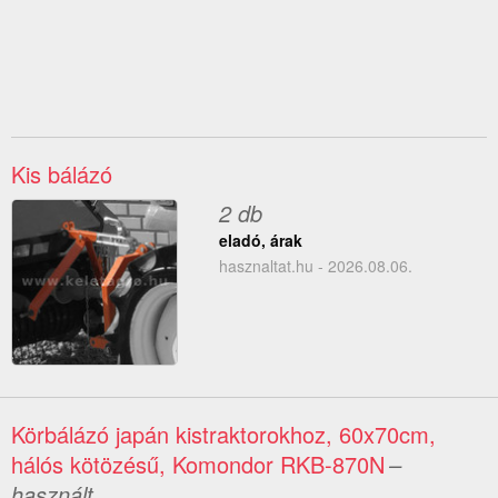
Kis bálázó
2 db
eladó, árak
hasznaltat.hu - 2026.08.06.
Körbálázó japán kistraktorokhoz, 60x70cm,
hálós kötözésű, Komondor RKB-870N
–
használt