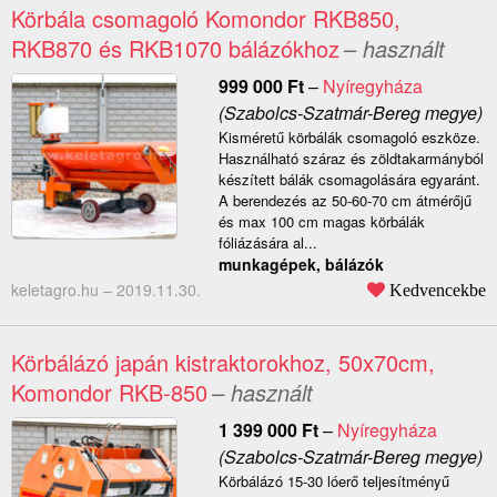
Körbála csomagoló Komondor RKB850,
RKB870 és RKB1070 bálázókhoz
– használt
999 000
Ft
–
Nyíregyháza
(Szabolcs-Szatmár-Bereg megye)
Kisméretű körbálák csomagoló eszköze.
Használható száraz és zöldtakarmányból
készített bálák csomagolására egyaránt.
A berendezés az 50-60-70 cm átmérőjű
és max 100 cm magas körbálák
fóliázására al...
munkagépek, bálázók
keletagro.hu –
2019.11.30.
Kedvencekbe
Körbálázó japán kistraktorokhoz, 50x70cm,
Komondor RKB-850
– használt
1 399 000
Ft
–
Nyíregyháza
(Szabolcs-Szatmár-Bereg megye)
Körbálázó 15-30 lóerő teljesítményű