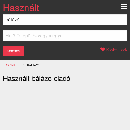
Használt
Kedvencek
HASZNÁLT
JELENLEGI:
BÁLÁZÓ
Használt bálázó eladó