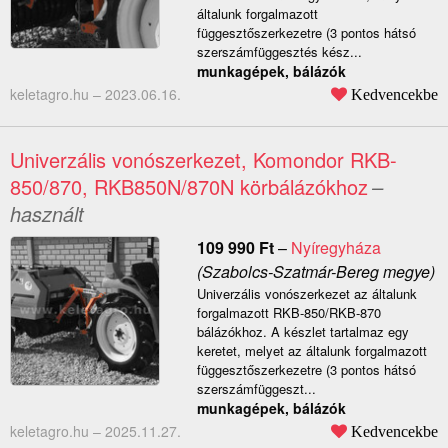
általunk forgalmazott
függesztőszerkezetre (3 pontos hátsó
szerszámfüggesztés kész...
munkagépek, bálázók
keletagro.hu –
2023.06.16.
Kedvencekbe
Univerzális vonószerkezet, Komondor RKB-
850/870, RKB850N/870N körbálázókhoz
–
használt
109 990
Ft
–
Nyíregyháza
(Szabolcs-Szatmár-Bereg megye)
Univerzális vonószerkezet az általunk
forgalmazott RKB-850/RKB-870
bálázókhoz. A készlet tartalmaz egy
keretet, melyet az általunk forgalmazott
függesztőszerkezetre (3 pontos hátsó
szerszámfüggeszt...
munkagépek, bálázók
keletagro.hu –
2025.11.27.
Kedvencekbe