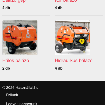
4 db
4 db
Hálós bálázó
Hidraulikus bálázó
2 db
4 db
© 2026 Használtat.hu
Rólunk
Legyen partnerünk