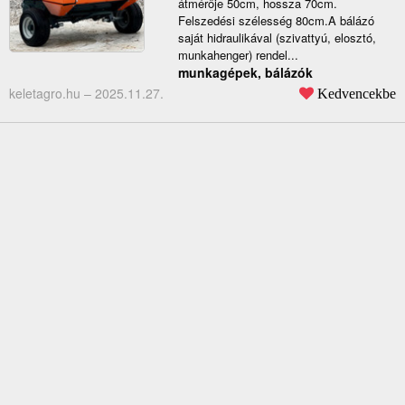
átmérője 50cm, hossza 70cm.
Felszedési szélesség 80cm.A bálázó
saját hidraulikával (szivattyú, elosztó,
munkahenger) rendel...
munkagépek, bálázók
keletagro.hu –
2025.11.27.
Kedvencekbe