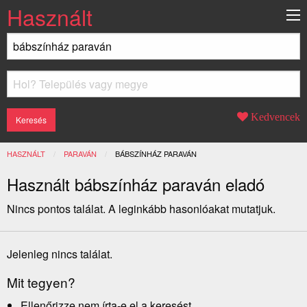
Használt
Kedvencek
HASZNÁLT
PARAVÁN
JELENLEGI:
BÁBSZÍNHÁZ PARAVÁN
Használt bábszínház paraván eladó
Nincs pontos találat. A leginkább hasonlóakat mutatjuk.
Jelenleg nincs találat.
Mit tegyen?
Ellenőrizze nem írta-e el a keresést.