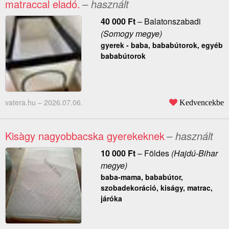
matraccal eladó.
– használt
40 000
Ft
–
Balatonszabadi
(Somogy megye)
gyerek - baba, bababútorok, egyéb
bababútorok
vatera.hu –
2026.07.06.
Kedvencekbe
Kisàgy nagyobbacska gyerekeknek
– használt
10 000
Ft
–
Földes
(Hajdú-Bihar
megye)
baba-mama, bababútor,
szobadekoráció, kiságy, matrac,
járóka