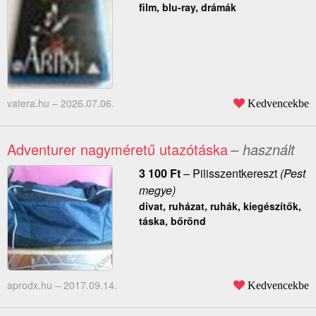
film, blu-ray, drámák
vatera.hu –
2026.07.06.
Kedvencekbe
Adventurer nagyméretű utazótáska
– használt
3 100
Ft
–
Pilisszentkereszt
(Pest
megye)
divat, ruházat, ruhák, kiegészítők,
táska, bőrönd
aprodx.hu –
2017.09.14.
Kedvencekbe