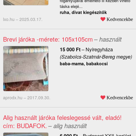
fogantyujával emelhető ill kézben vihető
táska elejé...
ruha, divat kiegészítők
lxo.hu –
2025.03.17.
Kedvencekbe
Brevi járóka -mérete: 105x105cm
– használt
15 000
Ft
–
Nyíregyháza
(Szabolcs-Szatmár-Bereg megye)
baba-mama, babakocsi
aprodx.hu –
2017.09.30.
Kedvencekbe
Alig használt járóka feleslegessé vált, eladó!
cím: BUDAFOK.
– alig használt
6 000
Ft
–
Budapest XXII. kerület