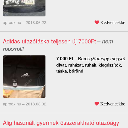
aprodx.hu –
2018.06.22.
Kedvencekbe
Adidas utazótáska teljesen új 7000Ft
– nem
használt
7 000
Ft
–
Barcs
(Somogy megye)
divat, ruházat, ruhák, kiegészítők,
táska, bőrönd
aprodx.hu –
2018.08.02.
Kedvencekbe
Alig használt gyermek összerakható utazóágy