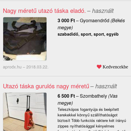
Nagy méretű utazó táska eladó.
– használt
3 000
Ft
–
Gyomaendrőd
(Békés
megye)
szabadidő, sport, sport, egyéb
aprodx.hu –
2018.03.22.
Kedvencekbe
Utazó táska gurulós nagy méretű
– használt
6 500
Ft
–
Szombathely
(Vas
megye)
Teleszkópos fogantyúja és beépített
kerekekkel könnyű szállíthatóságot
biztosít Több funkciós raktere két írányú
zippes nyíthatósággal kényelmes