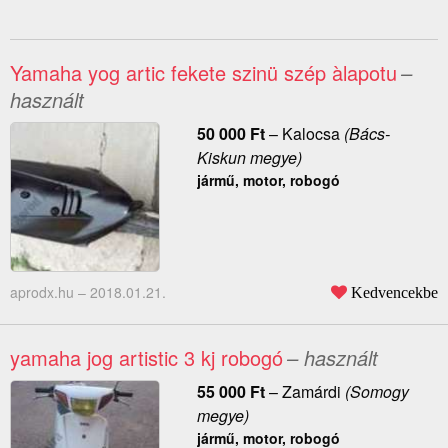
Yamaha yog artic fekete szinü szép àlapotu
–
használt
50 000
Ft
–
Kalocsa
(Bács-
Kiskun megye)
jármű, motor, robogó
aprodx.hu –
2018.01.21.
Kedvencekbe
yamaha jog artistic 3 kj robogó
– használt
55 000
Ft
–
Zamárdi
(Somogy
megye)
jármű, motor, robogó