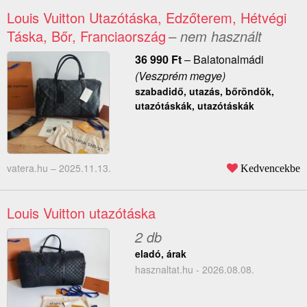
Louis Vuitton Utazótáska, Edzőterem, Hétvégi
Táska, Bőr, Franciaország
– nem használt
36 990
Ft
–
Balatonalmádi
(Veszprém megye)
szabadidő, utazás, bőröndök,
utazótáskák, utazótáskák
vatera.hu –
2025.11.13.
Kedvencekbe
Louis Vuitton utazótáska
2 db
eladó, árak
hasznaltat.hu - 2026.08.08.