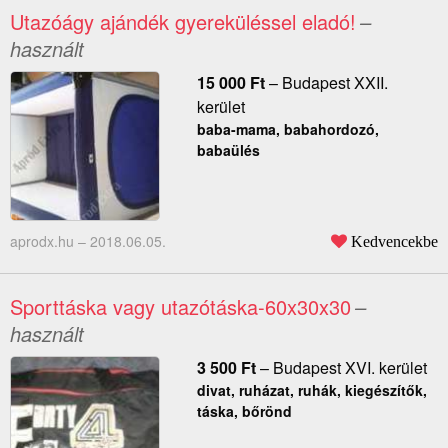
Utazóágy ajándék gyereküléssel eladó!
–
használt
15 000
Ft
–
Budapest XXII.
kerület
baba-mama, babahordozó,
babaülés
aprodx.hu –
2018.06.05.
Kedvencekbe
Sporttáska vagy utazótáska-60x30x30
–
használt
3 500
Ft
–
Budapest XVI. kerület
divat, ruházat, ruhák, kiegészítők,
táska, bőrönd