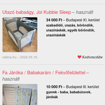
Utazó babaágy, Joi Kubbie Sleep
– használt
34 000
Ft
–
Budapest XI. kerület
szabadidő, utazás, bőröndök,
utazótáskák, egyéb bőröndök,
utazótáskák
vatera.hu –
2026.05.18.
Kedvencekbe
Fa Járóka / Babakarám / Fekvőfelülettel
–
használt
10 000
Ft
–
Budapest III. kerület
gyerek - baba, bababútorok,
járókák