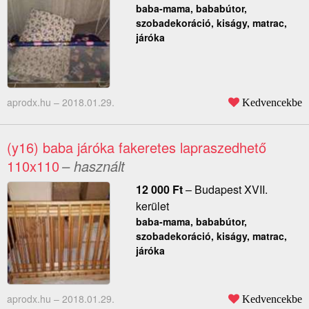
baba-mama, bababútor,
szobadekoráció, kiságy, matrac,
járóka
aprodx.hu –
2018.01.29.
Kedvencekbe
(y16) baba járóka fakeretes lapraszedhető
110x110
– használt
12 000
Ft
–
Budapest XVII.
kerület
baba-mama, bababútor,
szobadekoráció, kiságy, matrac,
járóka
aprodx.hu –
2018.01.29.
Kedvencekbe