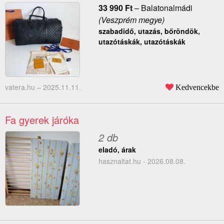
33 990
Ft
–
Balatonalmádi
(Veszprém megye)
szabadidő, utazás, bőröndök,
utazótáskák, utazótáskák
vatera.hu –
2025.11.11.
Kedvencekbe
Fa gyerek járóka
2 db
eladó, árak
hasznaltat.hu - 2026.08.08.