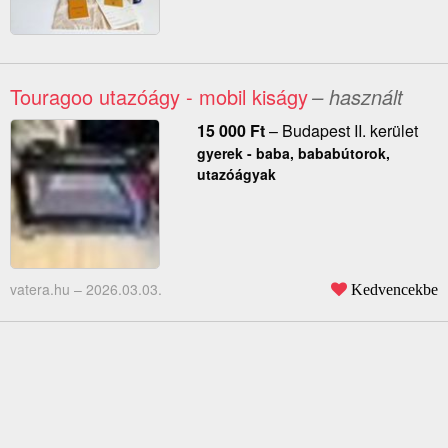
Touragoo utazóágy - mobil kiságy
– használt
15 000
Ft
–
Budapest II. kerület
gyerek - baba, bababútorok,
utazóágyak
vatera.hu –
2026.03.03.
Kedvencekbe