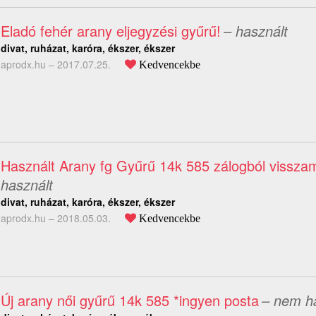
Eladó fehér arany eljegyzési gyűrű!
– használt
divat, ruházat, karóra, ékszer, ékszer
aprodx.hu –
2017.07.25.
Kedvencekbe
Használt Arany fg Gyűrű 14k 585 zálogból vissza
használt
divat, ruházat, karóra, ékszer, ékszer
aprodx.hu –
2018.05.03.
Kedvencekbe
Új arany női gyűrű 14k 585 *ingyen posta
– nem h