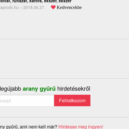
divat, ruházat, karóra, ékszer, ékszer
aprodx.hu –
2018.06.27.
Kedvencekbe
 legújabb
arany gyűrű
hirdetésekről
ny gyűrű, ami nem kell már?
Hirdesse meg ingyen!