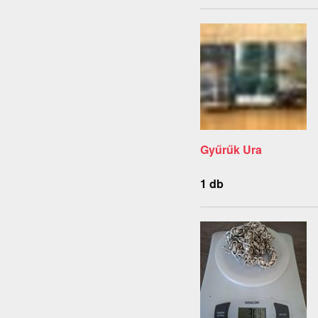
Gyűrűk Ura
1 db