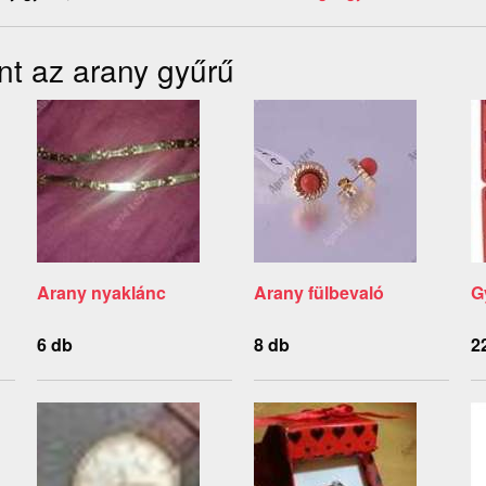
nt az arany gyűrű
Arany nyaklánc
Arany fülbevaló
G
6 db
8 db
2