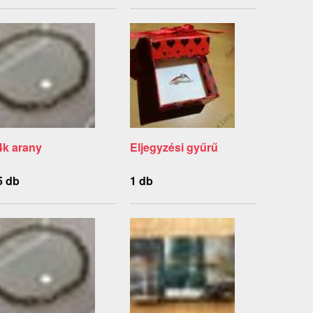
4k arany
Eljegyzési gyűrű
5 db
1 db