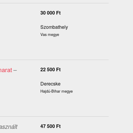
30 000
Ft
Szombathely
Vas megye
marat
–
22 500
Ft
Derecske
Hajdú-Bihar megye
asznált
47 500
Ft