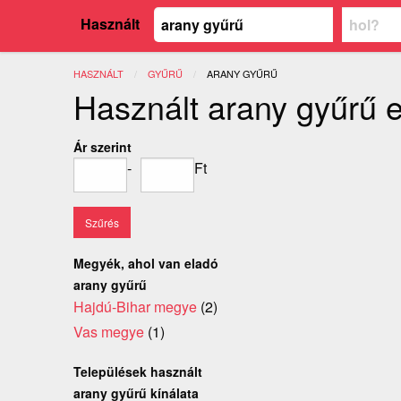
Használt
HASZNÁLT
GYŰRŰ
JELENLEGI:
ARANY GYŰRŰ
Használt arany gyűrű 
Ár szerint
-
Ft
Megyék, ahol van eladó
arany gyűrű
Hajdú-Bihar megye
(2)
Vas megye
(1)
Települések használt
arany gyűrű kínálata