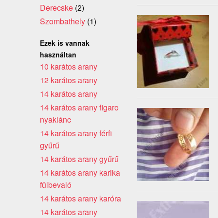
Derecske
(2)
Szombathely
(1)
Ezek is vannak
használtan
10 karátos arany
12 karátos arany
14 karátos arany
14 karátos arany figaro
nyaklánc
14 karátos arany férfi
gyűrű
14 karátos arany gyűrű
14 karátos arany karika
fülbevaló
14 karátos arany karóra
14 karátos arany