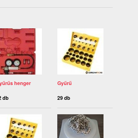
yűrűs henger
Gyűrű
2 db
29 db