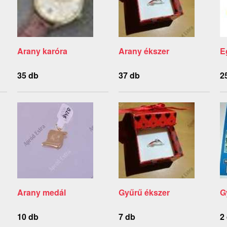
Arany karóra
Arany ékszer
E
35 db
37 db
2
Arany medál
Gyűrű ékszer
G
10 db
7 db
2