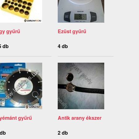
gy gyűrű
Ezüst gyűrű
5 db
4 db
yémánt gyűrű
Antik arany ékszer
 db
2 db