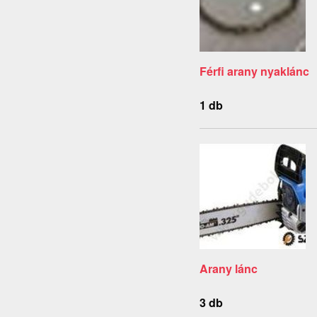
Férfi arany nyaklánc
1 db
Arany lánc
3 db