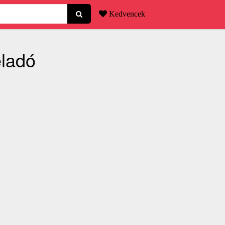
Kedvencek
eladó