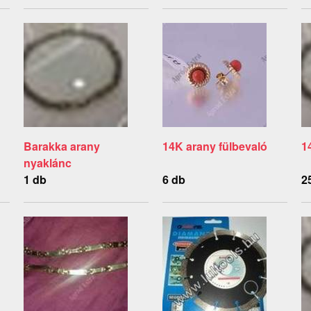
Barakka arany
14K arany fülbevaló
1
nyaklánc
1 db
6 db
2