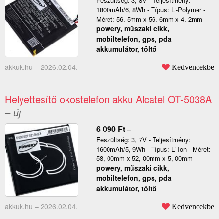
Feszültség: 3, 8V - Teljesítmény:
1800mAh/6, 8Wh - Típus: Li-Polymer -
Méret: 56, 5mm x 56, 6mm x 4, 2mm
powery, műszaki cikk,
mobiltelefon, gps, pda
akkumulátor, töltő
akkuk.hu –
2026.02.04.
Kedvencekbe
Helyettesítő okostelefon akku Alcatel OT-5038A
– új
6 090
Ft
–
Feszültség: 3, 7V - Teljesítmény:
1600mAh/5, 9Wh - Típus: Li-Ion - Méret:
58, 00mm x 52, 00mm x 5, 00mm
powery, műszaki cikk,
mobiltelefon, gps, pda
akkumulátor, töltő
akkuk.hu –
2026.02.04.
Kedvencekbe