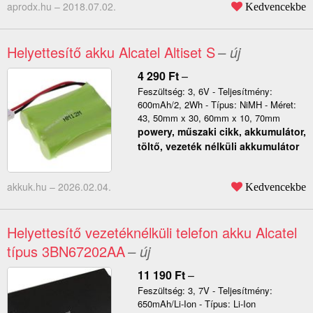
aprodx.hu –
2018.07.02.
Kedvencekbe
Helyettesítő akku Alcatel Altiset S
– új
4 290
Ft
–
Feszültség: 3, 6V - Teljesítmény:
600mAh/2, 2Wh - Típus: NiMH - Méret:
43, 50mm x 30, 60mm x 10, 70mm
powery, műszaki cikk, akkumulátor,
töltő, vezeték nélküli akkumulátor
akkuk.hu –
2026.02.04.
Kedvencekbe
Helyettesítő vezetéknélküli telefon akku Alcatel
típus 3BN67202AA
– új
11 190
Ft
–
Feszültség: 3, 7V - Teljesítmény:
650mAh/Li-Ion - Típus: Li-Ion