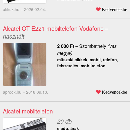
akkuk.hu –
2026.02.04.
Kedvencekbe
Alcatel OT-E221 mobiltelefon Vodafone
–
használt
2 000
Ft
–
Szombathely
(Vas
megye)
műszaki cikkek, mobil, telefon,
felszerelés, mobiltelefon
aprodx.hu –
2018.09.10.
Kedvencekbe
Alcatel mobiltelefon
20 db
eladó, árak