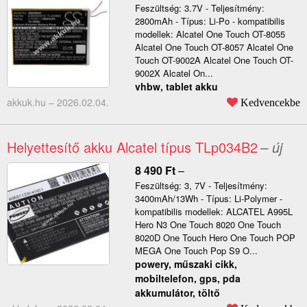
Feszültség: 3.7V - Teljesítmény:
2800mAh - Típus: Li-Po - kompatibilis
modellek: Alcatel One Touch OT-8055
Alcatel One Touch OT-8057 Alcatel One
Touch OT-9002A Alcatel One Touch OT-
9002X Alcatel On...
vhbw, tablet akku
akkuk.hu –
2026.02.04.
Kedvencekbe
Helyettesítő akku Alcatel típus TLp034B2
– új
8 490
Ft
–
Feszültség: 3, 7V - Teljesítmény:
3400mAh/13Wh - Típus: Li-Polymer -
kompatibilis modellek: ALCATEL A995L
Hero N3 One Touch 8020 One Touch
8020D One Touch Hero One Touch POP
MEGA One Touch Pop S9 O...
powery, műszaki cikk,
mobiltelefon, gps, pda
akkumulátor, töltő