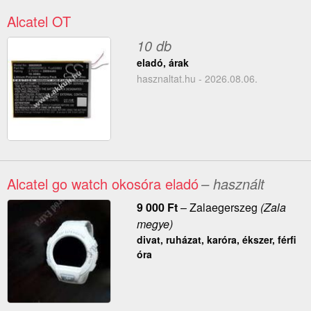
Alcatel OT
10 db
eladó, árak
hasznaltat.hu - 2026.08.06.
Alcatel go watch okosóra eladó
– használt
9 000
Ft
–
Zalaegerszeg
(Zala
megye)
divat, ruházat, karóra, ékszer, férfi
óra