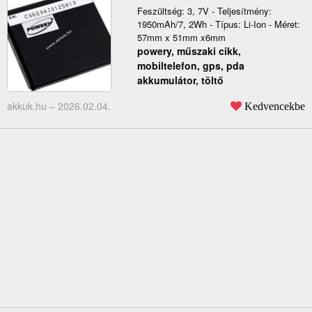
Feszültség: 3, 7V - Teljesítmény:
1950mAh/7, 2Wh - Típus: Li-Ion - Méret:
57mm x 51mm x6mm
powery, műszaki cikk,
mobiltelefon, gps, pda
akkumulátor, töltő
akkuk.hu –
2026.02.04.
Kedvencekbe