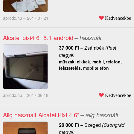
aprodx.hu –
2017.07.21.
Kedvencekbe
Alcatel pixi4 6" 5.1 android
– használt
37 000
Ft
–
Zsámbék
(Pest
megye)
műszaki cikkek, mobil, telefon,
felszerelés, mobiltelefon
aprodx.hu –
2017.06.18.
Kedvencekbe
Alig használt Alcatel Pixi 4 6"
– alig használt
20 000
Ft
–
Szeged
(Csongrád
megye)