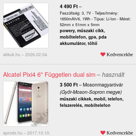
4 490
Ft
–
Feszültség: 3, 7V - Teljesítmény:
1650mAh/6, 1Wh - Típus: Li-Ion - Méret:
52mm x 51mm x 5mm
powery, műszaki cikk,
mobiltelefon, gps, pda
akkumulátor, töltő
akkuk.hu –
2026.02.04.
Kedvencekbe
Alcatel Pixi4 6" Független dual sim
– használt
3 500
Ft
–
Mosonmagyaróvár
(Győr-Moson-Sopron megye)
műszaki cikkek, mobil, telefon,
felszerelés, mobiltelefon
aprodx.hu –
2017.10.10.
Kedvencekbe