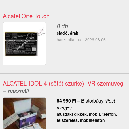
Alcatel One Touch
8 db
eladó, árak
hasznaltat.hu - 2026.08.06.
ALCATEL IDOL 4 (sötét szürke)+VR szemüveg
– használt
64 990
Ft
–
Biatorbágy
(Pest
megye)
műszaki cikkek, mobil, telefon,
felszerelés, mobiltelefon