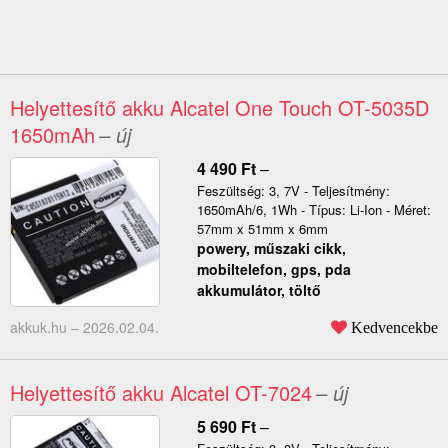
Helyettesítő akku Alcatel One Touch OT-5035D
1650mAh
– új
4 490
Ft
–
Feszültség: 3, 7V - Teljesítmény:
1650mAh/6, 1Wh - Típus: Li-Ion - Méret:
57mm x 51mm x 6mm
powery, műszaki cikk,
mobiltelefon, gps, pda
akkumulátor, töltő
akkuk.hu –
2026.02.04.
Kedvencekbe
Helyettesítő akku Alcatel OT-7024
– új
5 690
Ft
–