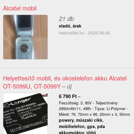
Alcatel mobil
21 db
eladó, árak
hasznaltat.hu - 2026.08.06.
Helyettesítő mobil, és okostelefon akku Alcatel
OT-5099U, OT-5099Y
– új
6 790
Ft
–
Feszültség: 3, 85V - Teljesítmény:
2950mAh/11, 4Wh - Típus: Li-Polymer -
Méret: 76, 70mm x 66, 20mm x 3, 50mm
powery, műszaki cikk,
mobiltelefon, gps, pda
akkumulátor, töltő