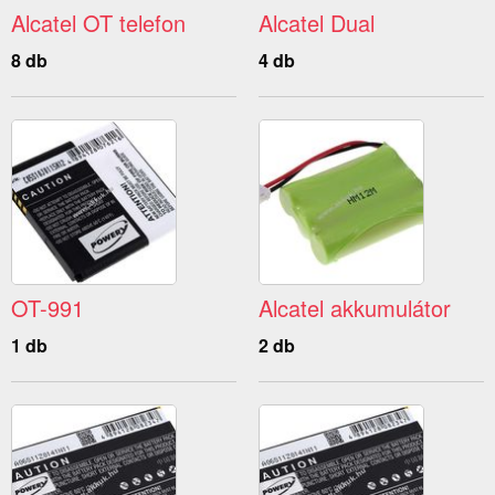
Alcatel OT telefon
Alcatel Dual
8 db
4 db
OT-991
Alcatel akkumulátor
1 db
2 db