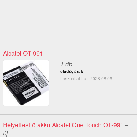
Alcatel OT 991
1 db
eladó, árak
hasznaltat.hu - 2026.08.06.
Helyettesítő akku Alcatel One Touch OT-991
–
új