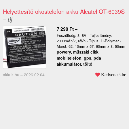
Helyettesítő okostelefon akku Alcatel OT-6039S
– új
7 290
Ft
–
Feszültség: 3, 8V - Teljesítmény:
2000mAh/7, 6Wh - Típus: Li-Polymer -
Méret: 62, 10mm x 57, 60mm x 3, 50mm
powery, műszaki cikk,
mobiltelefon, gps, pda
akkumulátor, töltő
akkuk.hu –
2026.02.04.
Kedvencekbe