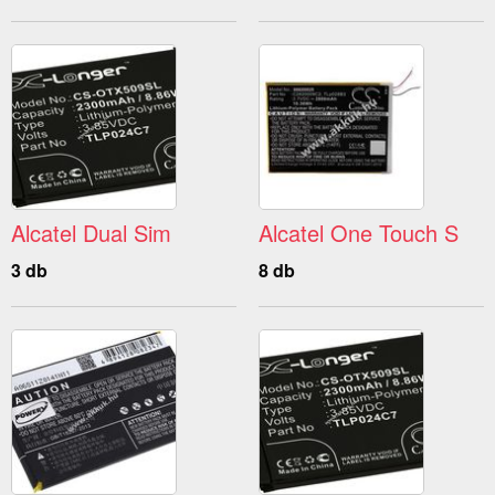
Alcatel Dual Sim
Alcatel One Touch S
3 db
8 db