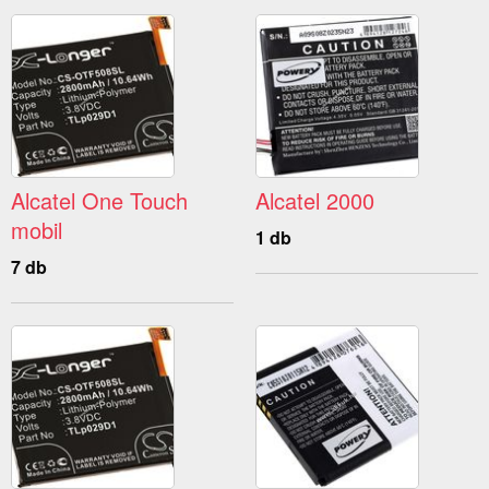
Alcatel One Touch
Alcatel 2000
mobil
1 db
7 db