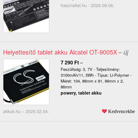
hasznaltat.hu - 2026.08.06.
Helyettesítő tablet akku Alcatel OT-9005X
– új
7 290
Ft
–
Feszültség: 3, 7V - Teljesítmény:
3100mAh/11, 5Wh - Típus: Li-Polymer -
Méret: 104, 86mm x 81, 96mm x 2,
86mm
powery, tablet akku
akkuk.hu –
2026.02.04.
Kedvencekbe