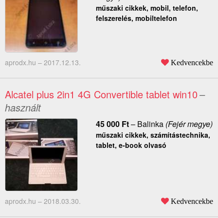
műszaki cikkek, mobil, telefon,
felszerelés, mobiltelefon
aprodx.hu –
2017.12.13.
Kedvencekbe
Alcatel plus 2in1 4G Convertible tablet win10
–
használt
45 000
Ft
–
Balinka
(Fejér megye)
műszaki cikkek, számítástechnika,
tablet, e-book olvasó
aprodx.hu –
2018.03.30.
Kedvencekbe