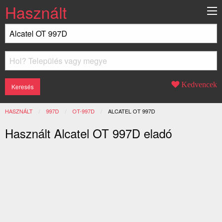
Használt
Kedvencek
HASZNÁLT
997D
OT-997D
JELENLEGI:
ALCATEL OT 997D
Használt Alcatel OT 997D eladó