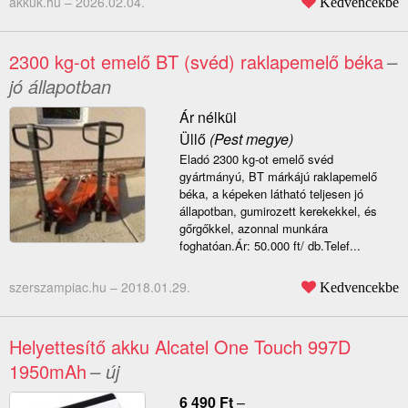
akkuk.hu –
2026.02.04.
Kedvencekbe
2300 kg-ot emelő BT (svéd) raklapemelő béka
–
jó állapotban
Ár nélkül
Üllő
(Pest megye)
Eladó 2300 kg-ot emelő svéd
gyártmányú, BT márkájú raklapemelő
béka, a képeken látható teljesen jó
állapotban, gumirozett kerekekkel, és
gőrgőkkel, azonnal munkára
foghatóan.Ár: 50.000 ft/ db.Telef...
szerszampiac.hu –
2018.01.29.
Kedvencekbe
Helyettesítő akku Alcatel One Touch 997D
1950mAh
– új
6 490
Ft
–