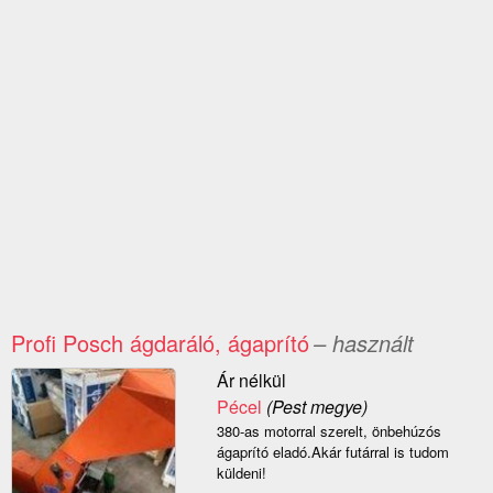
Profi Posch ágdaráló, ágaprító
– használt
Ár nélkül
Pécel
(Pest megye)
380-as motorral szerelt, önbehúzós
ágaprító eladó.Akár futárral is tudom
küldeni!