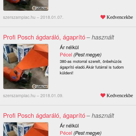
szerszampiac.hu –
2018.01.07.
Kedvencekbe
Profi Posch ágdaráló, ágaprító
– használt
Ár nélkül
Pécel
(Pest megye)
380-as motorral szerelt, önbehúzós
ágaprító eladó.Akár futárral is tudom
küldeni!
szerszampiac.hu –
2018.01.09.
Kedvencekbe
Profi Posch ágdaráló, ágaprító
– használt
Ár nélkül
Pécel
(Pest megye)