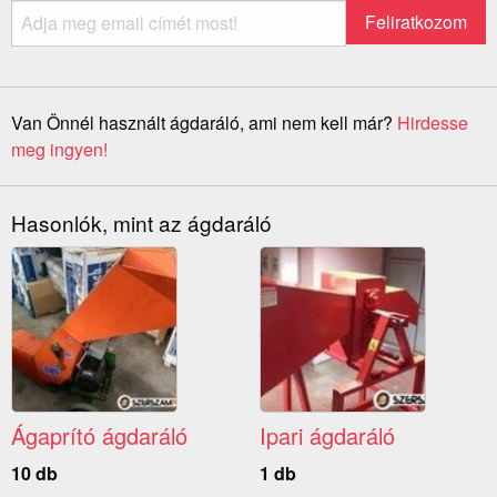
Van Önnél használt ágdaráló, ami nem kell már?
Hirdesse
meg ingyen!
Hasonlók, mint az ágdaráló
Ágaprító ágdaráló
Ipari ágdaráló
10 db
1 db