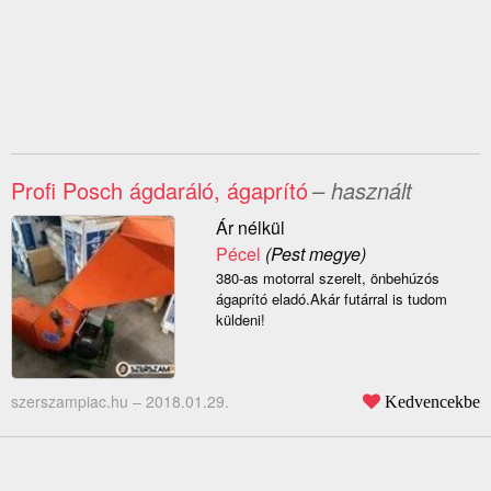
Profi Posch ágdaráló, ágaprító
– használt
Ár nélkül
Pécel
(Pest megye)
380-as motorral szerelt, önbehúzós
ágaprító eladó.Akár futárral is tudom
küldeni!
szerszampiac.hu –
2018.01.29.
Kedvencekbe