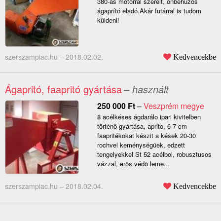
380-as motorral szerelt, önbehúzós
ágaprító eladó.Akár futárral is tudom
küldeni!
szerszampiac.hu –
2018.02.02.
Kedvencekbe
Ágapritó, faapritó gyártása
– használt
250 000
Ft
–
Veszprém megye
8 acélkéses ágdarálo ipari kivitelben
történő gyártása, aprito, 6-7 cm
faapritékokat készit a kések 20-30
rochvel keménységüek, edzett
tengelyekkel St 52 acélbol, robusztusos
vázzal, erös védö leme...
szerszampiac.hu –
2018.02.04.
Kedvencekbe