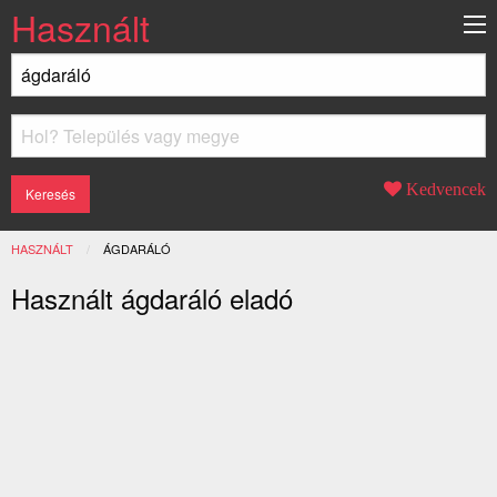
Használt
Kedvencek
HASZNÁLT
JELENLEGI:
ÁGDARÁLÓ
Használt ágdaráló eladó