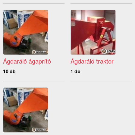
Ágdaráló ágaprító
Ágdaráló traktor
10 db
1 db