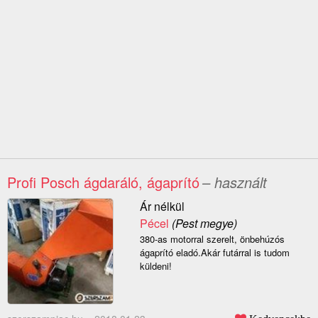
Profi Posch ágdaráló, ágaprító
– használt
Ár nélkül
Pécel
(Pest megye)
380-as motorral szerelt, önbehúzós
ágaprító eladó.Akár futárral is tudom
küldeni!