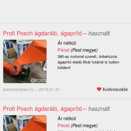
Profi Posch ágdaráló, ágaprító
– használt
Ár nélkül
Pécel
(Pest megye)
380-as motorral szerelt, önbehúzós
ágaprító eladó.Akár futárral is tudom
küldeni!
szerszampiac.hu –
2018.01.31.
Kedvencekbe
Profi Posch ágdaráló, ágaprító
– használt
Ár nélkül
Pécel
(Pest megye)