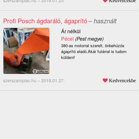
szerszampiac.hu –
2018.01.23.
Kedvencekbe
Profi Posch ágdaráló, ágaprító
– használt
Ár nélkül
Pécel
(Pest megye)
380-as motorral szerelt, önbehúzós
ágaprító eladó.Akár futárral is tudom
küldeni!
szerszampiac.hu –
2018.01.27.
Kedvencekbe