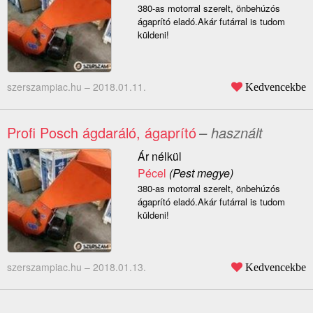
380-as motorral szerelt, önbehúzós
ágaprító eladó.Akár futárral is tudom
küldeni!
szerszampiac.hu –
2018.01.11.
Kedvencekbe
Profi Posch ágdaráló, ágaprító
– használt
Ár nélkül
Pécel
(Pest megye)
380-as motorral szerelt, önbehúzós
ágaprító eladó.Akár futárral is tudom
küldeni!
szerszampiac.hu –
2018.01.13.
Kedvencekbe