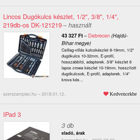
Lincos Dugókulcs készlet, 1/2", 3/8", 1/4",
219db-os DK-121219
– használt
43 327
Ft
–
Debrecen
(Hajdú-
Bihar megye)
Csillag-villás kulcskészlet 8-19mm, 1/2"
dugókulcs 10-32mm, E-profil,
hosszabbító, adapterek. 3/8" készlet 6
lapos crowa készlet 10-19mm, hosszított
dugókulcsok, E-profil, adapterek. 1/4"
krova kés...
szerszampiac.hu –
2018.01.12.
Kedvencekbe
IPad 3
3 db
eladó, árak