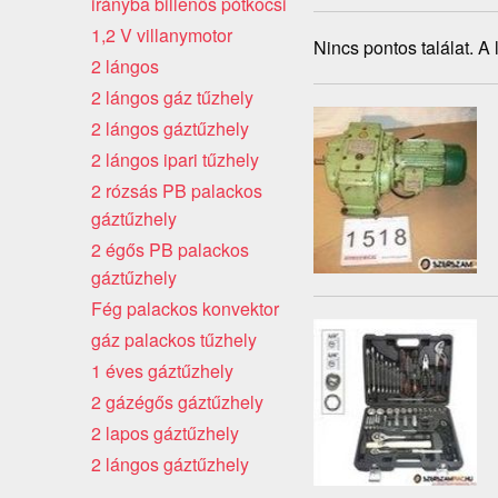
irányba billenős pótkocsi
1,2 V villanymotor
Nincs pontos találat. A
2 lángos
2 lángos gáz tűzhely
2 lángos gáztűzhely
2 lángos ipari tűzhely
2 rózsás PB palackos
gáztűzhely
2 égős PB palackos
gáztűzhely
Fég palackos konvektor
gáz palackos tűzhely
1 éves gáztűzhely
2 gázégős gáztűzhely
2 lapos gáztűzhely
2 lángos gáztűzhely