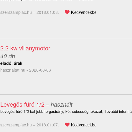
szerszampiac.hu –
2018.01.08.
Kedvencekbe
2.2 kw villanymotor
40 db
eladó, árak
hasznaltat.hu - 2026-08-06
Levegős fúró 1/2
– használt
Levegős fúró 1/2 bal-jobb forgásirány, két sebesség fokozat, További informá
szerszampiac.hu –
2018.01.07.
Kedvencekbe