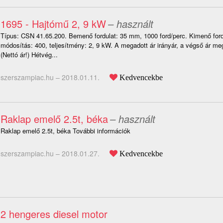
1695 - Hajtómű 2, 9 kW
– használt
Típus: CSN 41.65.200. Bemenő fordulat: 35 mm, 1000 ford/perc. Kimenő for
módosítás: 400, teljesítmény: 2, 9 kW. A megadott ár irányár, a végső ár m
(Nettó ár!) Hétvég...
szerszampiac.hu –
2018.01.11.
Kedvencekbe
Raklap emelő 2.5t, béka
– használt
Raklap emelő 2.5t, béka További információk
szerszampiac.hu –
2018.01.27.
Kedvencekbe
2 hengeres diesel motor