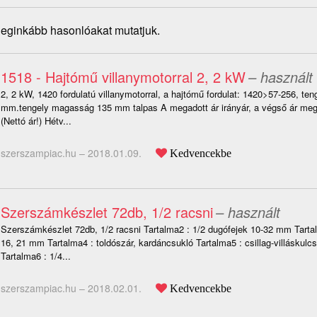
 leginkább hasonlóakat mutatjuk.
1518 - Hajtómű villanymotorral 2, 2 kW
– használt
2, 2 kW, 1420 fordulatú villanymotorral, a hajtómű fordulat: 1420>57-256, ten
mm.tengely magasság 135 mm talpas A megadott ár irányár, a végső ár me
(Nettó ár!) Hétv...
szerszampiac.hu –
2018.01.09.
Kedvencekbe
Szerszámkészlet 72db, 1/2 racsni
– használt
Szerszámkészlet 72db, 1/2 racsni Tartalma2 : 1/2 dugófejek 10-32 mm Tarta
16, 21 mm Tartalma4 : toldószár, kardáncsukló Tartalma5 : csillag-villáskul
Tartalma6 : 1/4...
szerszampiac.hu –
2018.02.01.
Kedvencekbe