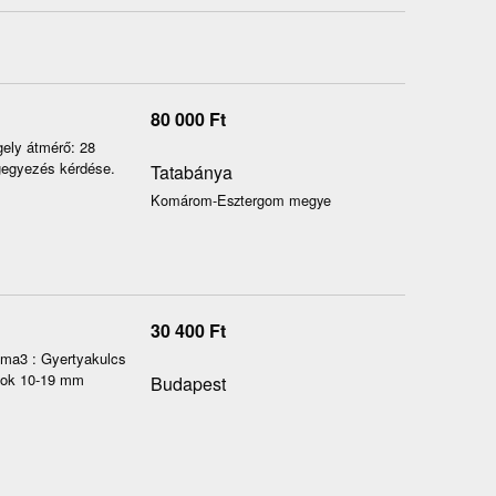
80 000
Ft
gely átmérő: 28
gegyezés kérdése.
Tatabánya
Komárom-Esztergom megye
30 400
Ft
lma3 : Gyertyakulcs
csok 10-19 mm
Budapest