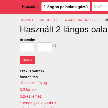
Használt
HASZNÁLT
GÁZTŰZHELY
PALACKOS GÁZTŰZHELY
JELE
2 L
Használt 2 lángos pal
Ár szerint
-
Ft
Ezek is vannak
használtan
-2-es szemüveg
0,2 lemez
0,2-es lemez
1 tengelyes 2.5 t-ás 3