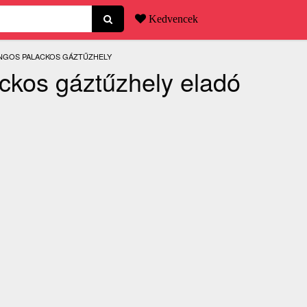
Kedvencek
NLEGI:
ÁNGOS PALACKOS GÁZTŰZHELY
ackos gáztűzhely eladó