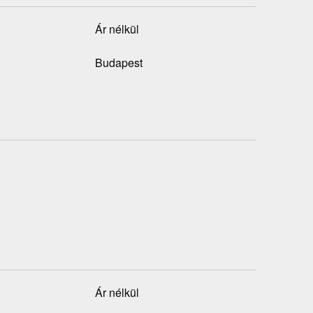
Ár nélkül
Budapest
Ár nélkül