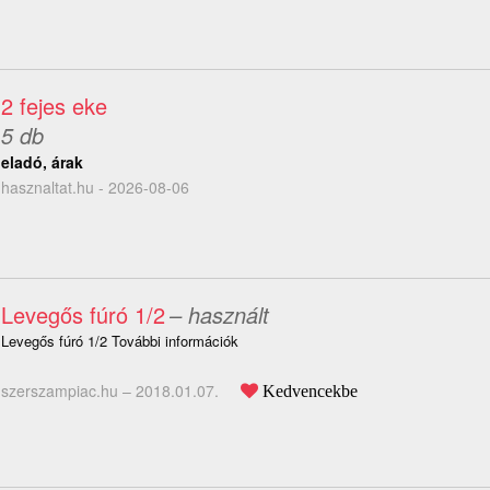
2 fejes eke
5 db
eladó, árak
hasznaltat.hu - 2026-08-06
Levegős fúró 1/2
– használt
Levegős fúró 1/2 További információk
szerszampiac.hu –
2018.01.07.
Kedvencekbe