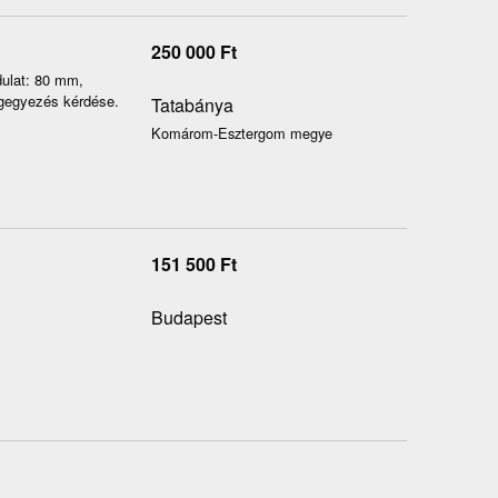
250 000
Ft
dulat: 80 mm,
egegyezés kérdése.
Tatabánya
Komárom-Esztergom megye
151 500
Ft
Budapest