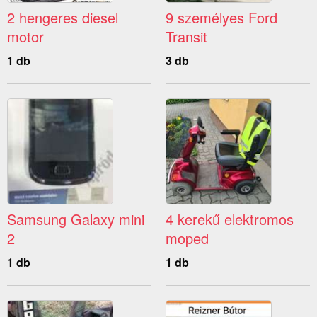
2 hengeres diesel
9 személyes Ford
motor
Transit
1 db
3 db
Samsung Galaxy mini
4 kerekű elektromos
2
moped
1 db
1 db