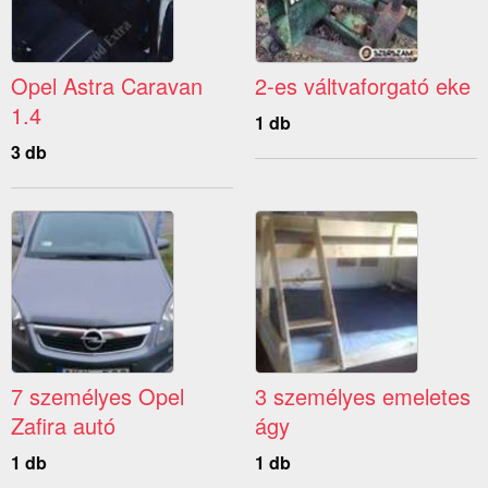
Opel Astra Caravan
2-es váltvaforgató eke
1.4
1 db
3 db
7 személyes Opel
3 személyes emeletes
Zafira autó
ágy
1 db
1 db