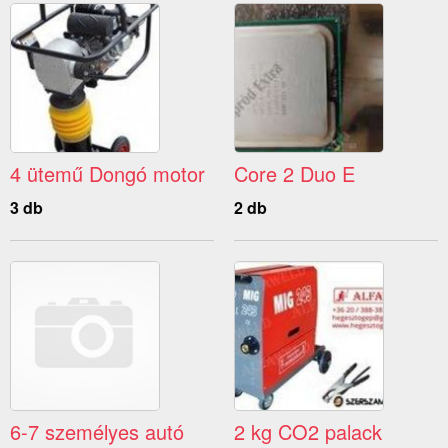
4 ütemű Dongó motor
Core 2 Duo E
3 db
2 db
6-7 személyes autó
2 kg CO2 palack