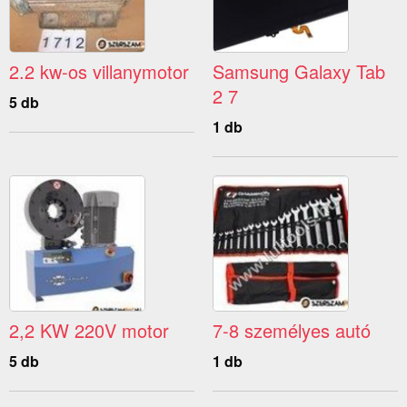
2.2 kw-os villanymotor
Samsung Galaxy Tab
2 7
5 db
1 db
2,2 KW 220V motor
7-8 személyes autó
5 db
1 db