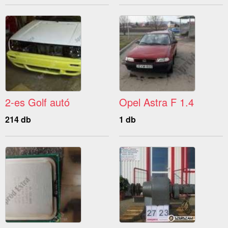
2-es Golf autó
Opel Astra F 1.4
214 db
1 db