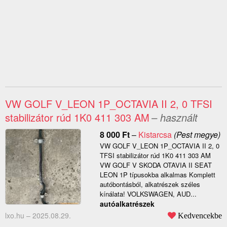
VW GOLF V_LEON 1P_OCTAVIA II 2, 0 TFSI
stabilizátor rúd 1K0 411 303 AM
– használt
8 000
Ft
–
Kistarcsa
(Pest megye)
VW GOLF V_LEON 1P_OCTAVIA II 2, 0
TFSI stabilizátor rúd 1K0 411 303 AM
VW GOLF V SKODA OTAVIA II SEAT
LEON 1P típusokba alkalmas Komplett
autóbontásból, alkatrészek széles
kínálata! VOLKSWAGEN, AUD...
autóalkatrészek
lxo.hu –
2025.08.29.
Kedvencekbe