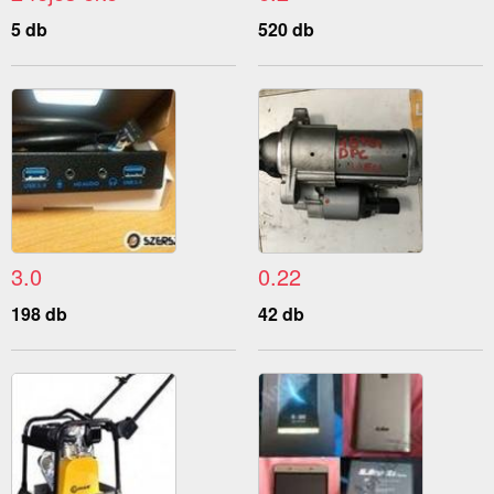
5 db
520 db
3.0
0.22
198 db
42 db