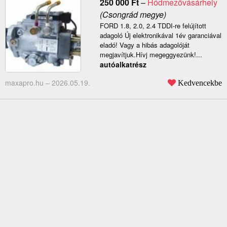
250 000
Ft
–
Hódmezővásárhely
(Csongrád megye)
FORD 1.8, 2.0, 2.4 TDDI-re felújított
adagoló Új elektronikával 1év garanciával
eladó! Vagy a hibás adagolóját
megjavítjuk.Hívj megeggyezünk!...
autóalkatrész
maxapro.hu –
2026.05.19.
Kedvencekbe