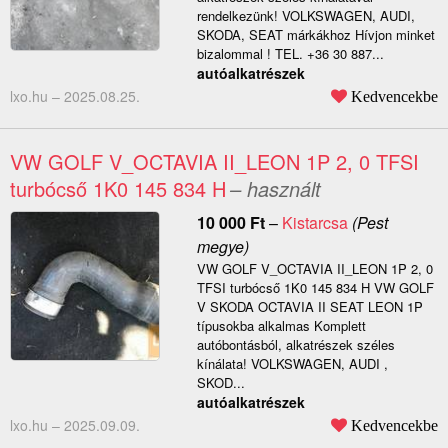
rendelkezünk! VOLKSWAGEN, AUDI,
SKODA, SEAT márkákhoz Hívjon minket
bizalommal ! TEL. +36 30 887...
autóalkatrészek
lxo.hu –
2025.08.25.
Kedvencekbe
VW GOLF V_OCTAVIA II_LEON 1P 2, 0 TFSI
turbócső 1K0 145 834 H
– használt
10 000
Ft
–
Kistarcsa
(Pest
megye)
VW GOLF V_OCTAVIA II_LEON 1P 2, 0
TFSI turbócső 1K0 145 834 H VW GOLF
V SKODA OCTAVIA II SEAT LEON 1P
típusokba alkalmas Komplett
autóbontásból, alkatrészek széles
kínálata! VOLKSWAGEN, AUDI ,
SKOD...
autóalkatrészek
lxo.hu –
2025.09.09.
Kedvencekbe