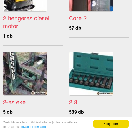
2 hengeres diesel
Core 2
motor
57 db
1 db
2-es eke
2.8
5 db
589 db
Weboldalunk használatával elfogadja, hogy cookie-kat
Elfogadom
használunk.
További információ