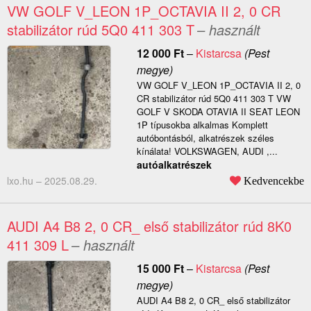
VW GOLF V_LEON 1P_OCTAVIA II 2, 0 CR
stabilizátor rúd 5Q0 411 303 T
– használt
12 000
Ft
–
Kistarcsa
(Pest
megye)
VW GOLF V_LEON 1P_OCTAVIA II 2, 0
CR stabilizátor rúd 5Q0 411 303 T VW
GOLF V SKODA OTAVIA II SEAT LEON
1P típusokba alkalmas Komplett
autóbontásból, alkatrészek széles
kínálata! VOLKSWAGEN, AUDI ,...
autóalkatrészek
lxo.hu –
2025.08.29.
Kedvencekbe
AUDI A4 B8 2, 0 CR_ első stabilizátor rúd 8K0
411 309 L
– használt
15 000
Ft
–
Kistarcsa
(Pest
megye)
AUDI A4 B8 2, 0 CR_ első stabilizátor