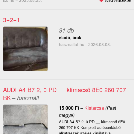
lxo.hu –
2025.08.25.
Kedvencekbe
3+2+1
31 db
eladó, árak
hasznaltat.hu - 2026.08.08.
AUDI A4 B7 2, 0 PD __ klímacső 8E0 260 707
BK
– használt
15 000
Ft
–
Kistarcsa
(Pest
megye)
AUDI A4 B7 2, 0 PD __ klímacső 8E0
260 707 BK Komplett autóbontásból,
alkatrészek széles kínálatával