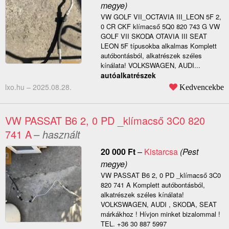
megye)
VW GOLF VII_OCTAVIA III_LEON 5F 2,
0 CR CKF klímacső 5Q0 820 743 G VW
GOLF VII SKODA OTAVIA III SEAT
LEON 5F típusokba alkalmas Komplett
autóbontásból, alkatrészek széles
kínálata! VOLKSWAGEN, AUDI...
autóalkatrészek
lxo.hu –
2025.08.28.
Kedvencekbe
VW PASSAT B6 2, 0 PD _klímacső 3C0 820
741 A
– használt
20 000
Ft
–
Kistarcsa
(Pest
megye)
VW PASSAT B6 2, 0 PD _klímacső 3C0
820 741 A Komplett autóbontásból,
alkatrészek széles kínálata!
VOLKSWAGEN, AUDI , SKODA, SEAT
márkákhoz ! Hívjon minket bizalommal !
TEL. +36 30 887 5997