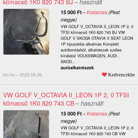
klímacső 1K0 820 743 BJ
– használt
15 000
Ft
–
Kistarcsa
(Pest
megye)
VW GOLF V_OCTAVIA II_LEON 1P 2, 0
TFSI klímacső 1K0 820 743 BJ VW
GOLF V SKODA OTAVIA II SEAT LEON
1P típusokba alkalmas Komplett
autóbontásból, alkatrészek széles
kínálata! VOLKSWAGEN, AUDI ,
SKOD...
autóalkatrészek
lxo.hu –
2025.08.26.
Kedvencekbe
VW GOLF V_OCTAVIA II_LEON 1P 2, 0 TFSI
klímacső 1K0 820 743 CB
– használt
15 000
Ft
–
Kistarcsa
(Pest
megye)
VW GOLF V_OCTAVIA II_LEON 1P 2, 0
TFSI klímacső 1K0 820 743 CB VW