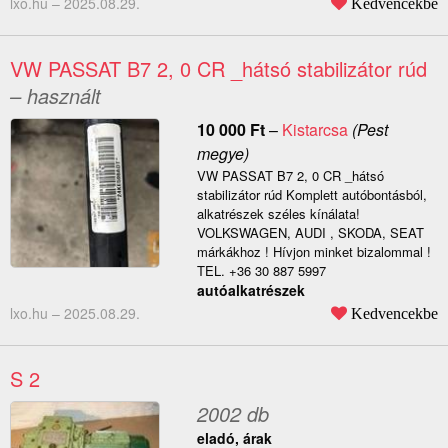
lxo.hu –
2025.08.29.
Kedvencekbe
VW PASSAT B7 2, 0 CR _hátsó stabilizátor rúd
– használt
10 000
Ft
–
Kistarcsa
(Pest
megye)
VW PASSAT B7 2, 0 CR _hátsó
stabilizátor rúd Komplett autóbontásból,
alkatrészek széles kínálata!
VOLKSWAGEN, AUDI , SKODA, SEAT
márkákhoz ! Hívjon minket bizalommal !
TEL. +36 30 887 5997
autóalkatrészek
lxo.hu –
2025.08.29.
Kedvencekbe
S 2
2002 db
eladó, árak