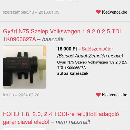
szerszampiac.hu –
2018.01.09.
Kedvencekbe
Gyári N75 Szelep Volkswagen 1.9 2.0 2.5 TDI
1K0906627A
– használt
18 000
Ft
–
Sajószentpéter
(Borsod-Abaúj-Zemplén megye)
Gyári N75 Szelep Volkswagen 1.9 2.0 2.5
TDI 1K0906627A
autóalkatrészek
lxo.hu –
2024.02.26.
Kedvencekbe
FORD 1.8, 2.0, 2.4 TDDI-re felújított adagoló
garanciával eladó!
– nem használt