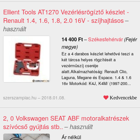
Ellient Tools AT1270 Vezérlésrögíztő készlet -
Renault 1.4, 1.6, 1.8, 2.0 16V - szíjhajtásos
–
használt
14 400
Ft
–
Székesfehérvár
(Fejér
megye)
Ez a 4 darabos készlet lehetõvé teszi a
két tárcsa helyes rögzítését a
vezérmûszíj cseréje
alatt.Alkalmazhatóság: Renault Clio,
Laguna, Megane és Espace. 1.4 & 1.6
16v Motorkód: K4J, K4M/ (1997-200...
szerszampiac.hu –
2018.01.08.
Kedvencekbe
2, 0 Volkswagen SEAT ABF motoralkatrészek
szívócső gyújtás stb..
– használt
Ár nélkül