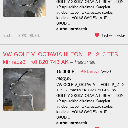
GOLF V SKODA OTAVIA II SEAT LEON
1P típusokba alkalmas Komplett
autóbontásból, alkatrészek széles
kínálata! VOLKSWAGEN, AUDI ,
SKOD...
autóalkatrészek
lxo.hu –
2025.08.26.
Kedvencekbe
VW GOLF V_OCTAVIA IILEON 1P_ 2, 0 TFSI
klímacső 1K0 820 743 AK
– használt
15 000
Ft
–
Kistarcsa
(Pest
megye)
VW GOLF V_OCTAVIA IILEON 1P_ 2, 0
TFSI klímacső 1K0 820 743 AK VW
GOLF V SKODA OTAVIA II SEAT LEON
1P típusokba alkalmas Komplett
autóbontásból, alkatrészek széles
kínálata! VOLKSWAGEN, AUDI ,
SKOD...
autóalkatrészek