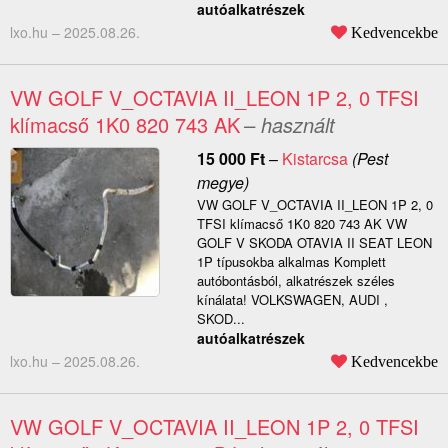
autóalkatrészek
lxo.hu –
2025.08.26.
Kedvencekbe
VW GOLF V_OCTAVIA II_LEON 1P 2, 0 TFSI
klímacső 1K0 820 743 AK
– használt
15 000
Ft
–
Kistarcsa
(Pest
megye)
VW GOLF V_OCTAVIA II_LEON 1P 2, 0
TFSI klímacső 1K0 820 743 AK VW
GOLF V SKODA OTAVIA II SEAT LEON
1P típusokba alkalmas Komplett
autóbontásból, alkatrészek széles
kínálata! VOLKSWAGEN, AUDI ,
SKOD...
autóalkatrészek
lxo.hu –
2025.08.26.
Kedvencekbe
VW GOLF V_OCTAVIA II_LEON 1P 2, 0 TFSI