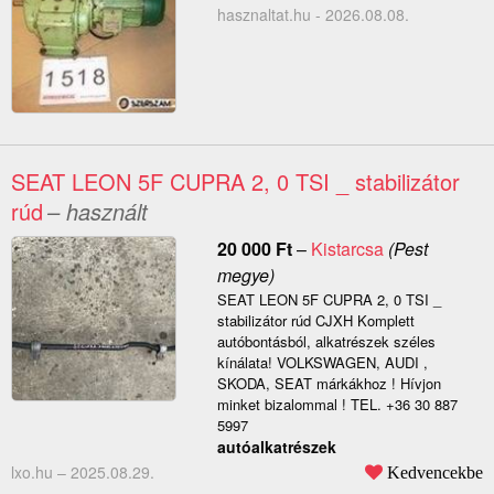
hasznaltat.hu - 2026.08.08.
SEAT LEON 5F CUPRA 2, 0 TSI _ stabilizátor
rúd
– használt
20 000
Ft
–
Kistarcsa
(Pest
megye)
SEAT LEON 5F CUPRA 2, 0 TSI _
stabilizátor rúd CJXH Komplett
autóbontásból, alkatrészek széles
kínálata! VOLKSWAGEN, AUDI ,
SKODA, SEAT márkákhoz ! Hívjon
minket bizalommal ! TEL. +36 30 887
5997
autóalkatrészek
lxo.hu –
2025.08.29.
Kedvencekbe