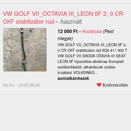
VW GOLF VII_OCTAVIA III_LEON 5F 2, 0 CR
CKF stabilizátor rúd
– használt
12 000
Ft
–
Kistarcsa
(Pest
megye)
VW GOLF VII_OCTAVIA III_LEON 5F 2,
0 CR CKF stabilizátor rúd 5Q0 411 303 T
VW GOLF VII SKODA OTAVIA III SEAT
LEON 5F típusokba alkalmas Komplett
autóbontásból, alkatrészek széles
kínálata! VOLKSWAG...
autóalkatrészek
lxo.hu –
2025.08.29.
Kedvencekbe