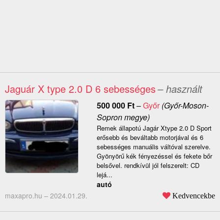
Jaguár X type 2.0 D 6 sebességes
– használt
500 000
Ft
–
Győr
(Győr-Moson-
Sopron megye)
Remek állapotú Jagár Xtype 2.0 D Sport
erősebb és beváltabb motorjával és 6
sebességes manuális váltóval szerelve.
Gyönyörű kék fényezéssel és fekete bőr
belsővel. rendkívül jól felszerelt: CD
lejá...
autó
maxapro.hu –
2024.01.29.
Kedvencekbe