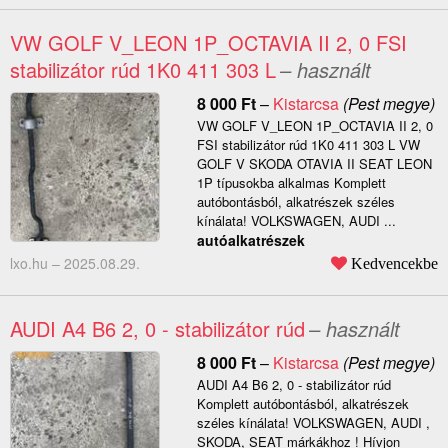
VW GOLF V_LEON 1P_OCTAVIA II 2, 0 FSI
stabilizátor rúd 1K0 411 303 L
– használt
8 000
Ft
–
Kistarcsa
(Pest megye)
VW GOLF V_LEON 1P_OCTAVIA II 2, 0
FSI stabilizátor rúd 1K0 411 303 L VW
GOLF V SKODA OTAVIA II SEAT LEON
1P típusokba alkalmas Komplett
autóbontásból, alkatrészek széles
kínálata! VOLKSWAGEN, AUDI ...
autóalkatrészek
lxo.hu –
2025.08.29.
Kedvencekbe
AUDI A4 B6 2, 0 - stabilizátor rúd
– használt
8 000
Ft
–
Kistarcsa
(Pest megye)
AUDI A4 B6 2, 0 - stabilizátor rúd
Komplett autóbontásból, alkatrészek
széles kínálata! VOLKSWAGEN, AUDI ,
SKODA, SEAT márkákhoz ! Hívjon