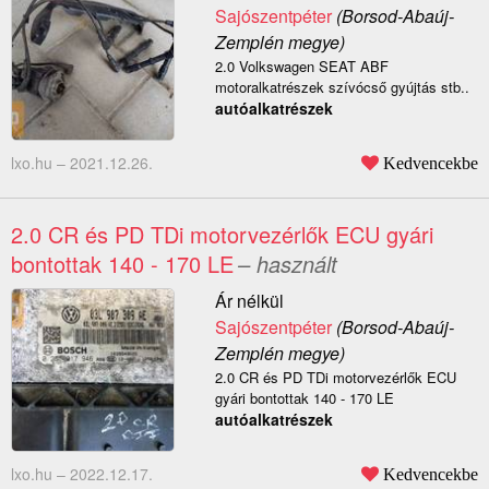
Sajószentpéter
(Borsod-Abaúj-
Zemplén megye)
2.0 Volkswagen SEAT ABF
motoralkatrészek szívócső gyújtás stb..
autóalkatrészek
lxo.hu –
2021.12.26.
Kedvencekbe
2.0 CR és PD TDi motorvezérlők ECU gyári
bontottak 140 - 170 LE
– használt
Ár nélkül
Sajószentpéter
(Borsod-Abaúj-
Zemplén megye)
2.0 CR és PD TDi motorvezérlők ECU
gyári bontottak 140 - 170 LE
autóalkatrészek
lxo.hu –
2022.12.17.
Kedvencekbe