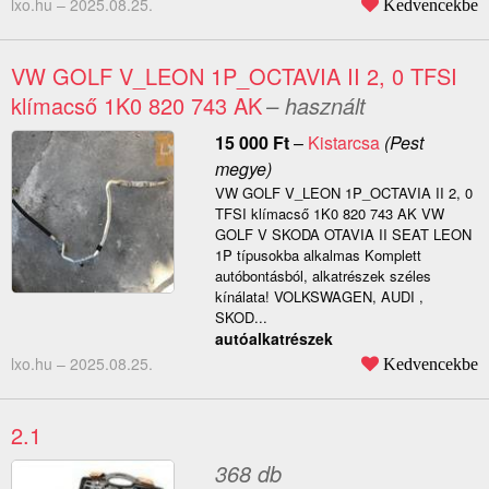
lxo.hu –
2025.08.25.
Kedvencekbe
VW GOLF V_LEON 1P_OCTAVIA II 2, 0 TFSI
klímacső 1K0 820 743 AK
– használt
15 000
Ft
–
Kistarcsa
(Pest
megye)
VW GOLF V_LEON 1P_OCTAVIA II 2, 0
TFSI klímacső 1K0 820 743 AK VW
GOLF V SKODA OTAVIA II SEAT LEON
1P típusokba alkalmas Komplett
autóbontásból, alkatrészek széles
kínálata! VOLKSWAGEN, AUDI ,
SKOD...
autóalkatrészek
lxo.hu –
2025.08.25.
Kedvencekbe
2.1
368 db