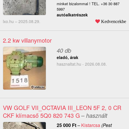
minket bizalommal ! TEL. +36 30 887
5997
autóalkatrészek
lxo.hu –
2025.08.29.
Kedvencekbe
2.2 kw villanymotor
40 db
eladó, árak
hasznaltat.hu - 2026.08.08.
VW GOLF VII_OCTAVIA III_LEON 5F 2, 0 CR
CKF klímacső 5Q0 820 743 G
– használt
25 000
Ft
–
Kistarcsa
(Pest