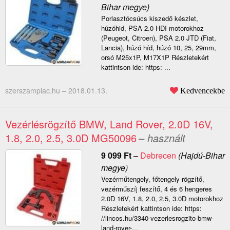
Bihar megye)
Porlasztócsúcs kiszedő készlet,
húzóhid, PSA 2.0 HDI motorokhoz
(Peugeot, Citroen), PSA 2.0 JTD (Fiat,
Lancia), húzó híd, húzó 10, 25, 29mm,
orsó M25x1P, M17X1P Részletekért
kattintson ide: https: ...
szerszampiac.hu –
2018.01.13.
Kedvencekbe
Vezérlésrögzítő BMW, Land Rover, 2.0D 16V,
1.8, 2.0, 2.5, 3.0D MG50096
– használt
9 099
Ft
–
Debrecen
(Hajdú-Bihar
megye)
Vezérműtengely, főtengely rögzítő,
vezérműszíj feszítő, 4 és 6 hengeres
2.0D 16V, 1.8, 2.0, 2.5, 3.0D motorokhoz
Részletekért kattintson ide: https:
//lincos.hu/3340-vezerlesrogzito-bmw-
land-rover-...