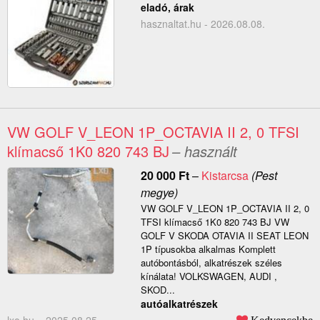
eladó, árak
hasznaltat.hu - 2026.08.08.
VW GOLF V_LEON 1P_OCTAVIA II 2, 0 TFSI
klímacső 1K0 820 743 BJ
– használt
20 000
Ft
–
Kistarcsa
(Pest
megye)
VW GOLF V_LEON 1P_OCTAVIA II 2, 0
TFSI klímacső 1K0 820 743 BJ VW
GOLF V SKODA OTAVIA II SEAT LEON
1P típusokba alkalmas Komplett
autóbontásból, alkatrészek széles
kínálata! VOLKSWAGEN, AUDI ,
SKOD...
autóalkatrészek