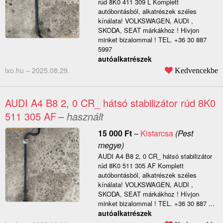
rúd 8K0 411 309 L Komplett
autóbontásból, alkatrészek széles
kínálata! VOLKSWAGEN, AUDI ,
SKODA, SEAT márkákhoz ! Hívjon
minket bizalommal ! TEL. +36 30 887
5997
autóalkatrészek
lxo.hu –
2025.08.29.
Kedvencekbe
AUDI A4 B8 2, 0 CR_ hátsó stabilizátor rúd 8K0
511 305 AF
– használt
15 000
Ft
–
Kistarcsa
(Pest
megye)
AUDI A4 B8 2, 0 CR_ hátsó stabilizátor
rúd 8K0 511 305 AF Komplett
autóbontásból, alkatrészek széles
kínálata! VOLKSWAGEN, AUDI ,
SKODA, SEAT márkákhoz ! Hívjon
minket bizalommal ! TEL. +36 30 887 ...
autóalkatrészek