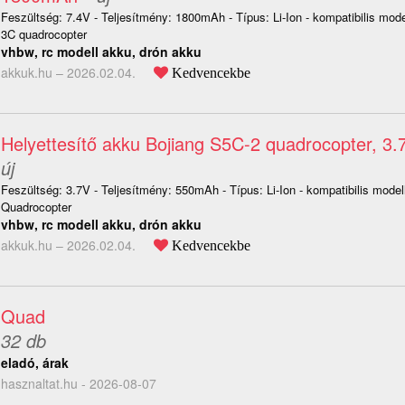
Feszültség: 7.4V - Teljesítmény: 1800mAh - Típus: Li-Ion - kompatibilis mod
3C quadrocopter
vhbw, rc modell akku, drón akku
akkuk.hu –
2026.02.04.
Kedvencekbe
Helyettesítő akku Bojiang S5C-2 quadrocopter, 3
új
Feszültség: 3.7V - Teljesítmény: 550mAh - Típus: Li-Ion - kompatibilis mode
Quadrocopter
vhbw, rc modell akku, drón akku
akkuk.hu –
2026.02.04.
Kedvencekbe
Quad
32 db
eladó, árak
hasznaltat.hu - 2026-08-07