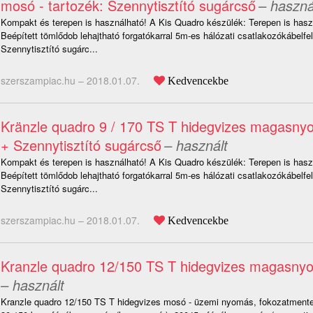
mosó - tartozék: Szennytisztító sugárcső
– haszná
Kompakt és terepen is használható! A Kis Quadro készülék: Terepen is hasz
Beépített tömlődob lehajtható forgatókarral 5m-es hálózati csatlakozókábelfe
Szennytisztító sugárc...
szerszampiac.hu –
2018.01.07.
Kedvencekbe
Kränzle quadro 9 / 170 TS T hidegvizes magasn
+ Szennytisztító sugárcső
– használt
Kompakt és terepen is használható! A Kis Quadro készülék: Terepen is hasz
Beépített tömlődob lehajtható forgatókarral 5m-es hálózati csatlakozókábelfe
Szennytisztító sugárc...
szerszampiac.hu –
2018.01.07.
Kedvencekbe
Kranzle quadro 12/150 TS T hidegvizes magasn
– használt
Kranzle quadro 12/150 TS T hidegvizes mosó - üzemi nyomás, fokozatment