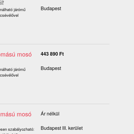
lt
Budapest
nálható járómű
lcsévélővel
yomású mosó
443 890
Ft
Budapest
nálható járómű
lcsévélővel
yomású mosó
Ár nélkül
Budapest III. kerület
esen szabályozható: