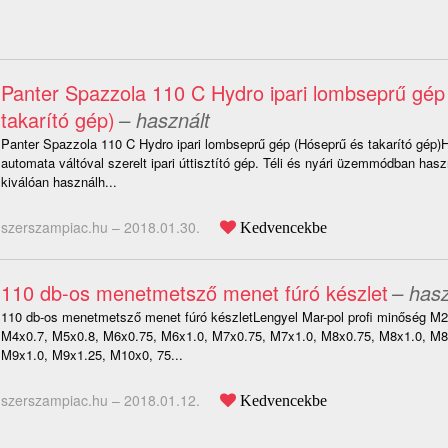
Panter Spazzola 110 C Hydro ipari lombseprű gép
takarító gép)
– használt
Panter Spazzola 110 C Hydro ipari lombseprű gép (Hóseprű és takarító gép)H
automata váltóval szerelt ipari úttisztító gép. Téli és nyári üzemmódban has
kiválóan használh...
szerszampiac.hu –
2018.01.30.
Kedvencekbe
110 db-os menetmetsző menet fúró készlet
– hasz
110 db-os menetmetsző menet fúró készletLengyel Mar-pol profi minőség M2
M4x0.7, M5x0.8, M6x0.75, M6x1.0, M7x0.75, M7x1.0, M8x0.75, M8x1.0, M8
M9x1.0, M9x1.25, M10x0, 75...
szerszampiac.hu –
2018.01.12.
Kedvencekbe