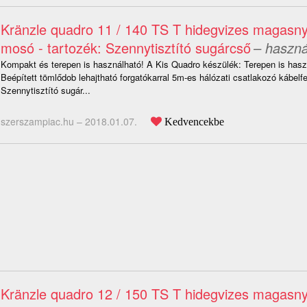
Kränzle quadro 11 / 140 TS T hidegvizes magas
mosó - tartozék: Szennytisztító sugárcső
– haszná
Kompakt és terepen is használható! A Kis Quadro készülék: Terepen is hasz
Beépített tömlődob lehajtható forgatókarral 5m-es hálózati csatlakozó kábelf
Szennytisztító sugár...
szerszampiac.hu –
2018.01.07.
Kedvencekbe
Kränzle quadro 12 / 150 TS T hidegvizes magas