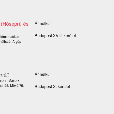
 (Hóseprű és
Ár nélkül
Budapest XVIII. kerület
idrosztatikus
ználható. A gép
nált
Ár nélkül
x0.4, M3x0.5,
x1.25, M9x0.75,
Budapest X. kerület