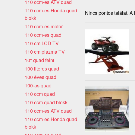
110 ccm-es ATV quad
110 ccm-es Honda quad
Nincs pontos találat. A
blokk
110 ccm-es motor
110 ccm-es quad
110 cm LCD TV
110 cm plazma TV
10" quad felni
100 literes quad
100 éves quad
100-as quad
110 ccm quad
110 ccm quad blokk
110 ccm-es ATV quad
110 ccm-es Honda quad
blokk