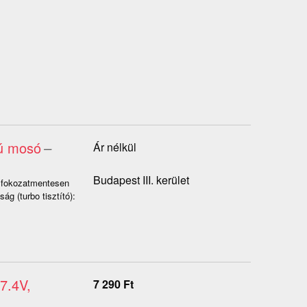
sú mosó
–
Ár nélkül
Budapest III. kerület
 fokozatmentesen
g (turbo tisztító):
7.4V,
7 290
Ft