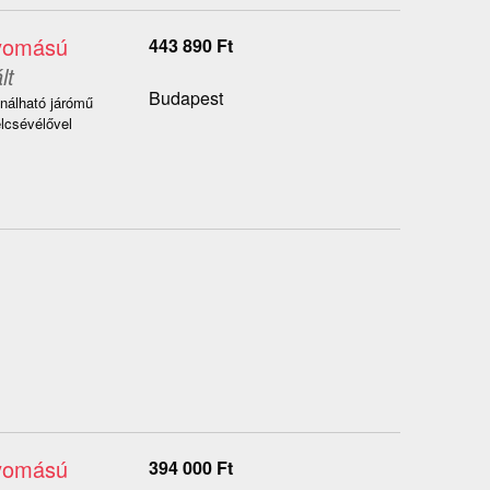
nyomású
443 890
Ft
lt
Budapest
nálható járómű
elcsévélővel
nyomású
394 000
Ft