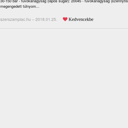
30-150 bar - fúvókanagyság (lapos sugár): 20045 - fúvókanagyság (szennytisz
megengedett túlnyom...
szerszampiac.hu –
2018.01.25.
Kedvencekbe