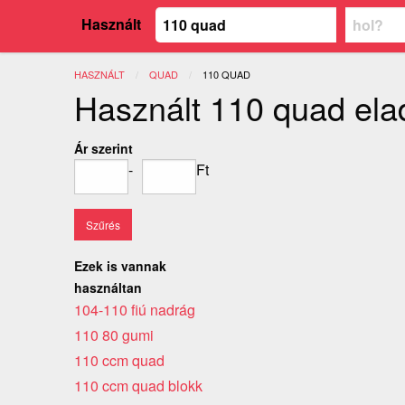
Használt
HASZNÁLT
QUAD
JELENLEGI:
110 QUAD
Használt 110 quad ela
Ár szerint
-
Ft
Ezek is vannak
használtan
104-110 fiú nadrág
110 80 gumi
110 ccm quad
110 ccm quad blokk