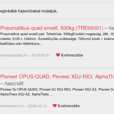
 leginkább hasonlóakat mutatjuk.
Pneumatikus quad emelő, 500kg (TRE65001)
– ha
Pneumatikus quad emelő pad. Teherbírás: 500kgEmelési magasság: 280 -
mérete: 2135 x 1340mm. Szerelőnyílás szélessége: 725mm2 kerék + kitám
beállítása után többfokoza...
szerszampiac.hu –
2018.02.01.
Kedvencekbe
Pioneer OPUS-QUAD, Pioneer XDJ-RX3, AlphaTh
– használt
Pioneer DJ OPUS-QUAD, Pioneer DJ XDJ-RX3, Pioneer XDJ-XZ, Pioneer D
AlphaTheta XDJ-AZ, AlphaTheta ...
zeneszapro.hu –
2026.04.15.
Kedvencekbe