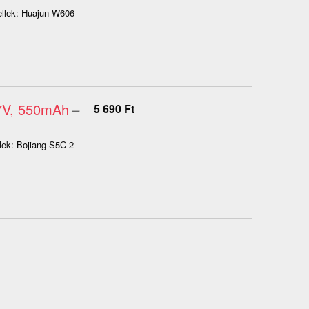
ellek: Huajun W606-
.7V, 550mAh
–
5 690
Ft
llek: Bojiang S5C-2