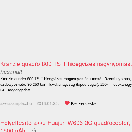
Kranzle quadro 800 TS T hidegvizes nagynyomá
használt
Kranzle quadro 800 TS T hidegvizes magasnyomású mosó - üzemi nyomás,
szabályozható: 30-250 bar - fúvókanagyság (lapos sugár): 2504 - fúvókanagysá
04 - megengedett...
szerszampiac.hu –
2018.01.25.
Kedvencekbe
Helyettesítő akku Huajun W606-3C quadrocopter, 
1800mAh
– új