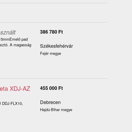
sznált
386 780
Ft
 815mmEmelő pad
asztó. A magasság
Székesfehérvár
Fejér megye
eta XDJ-AZ
455 000
Ft
Debrecen
J DDJ-FLX10,
Hajdú-Bihar megye