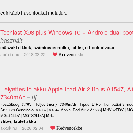
 leginkább hasonlóakat mutatjuk.
Techlast X98 plus Windows 10 + Android dual boot
használt
műszaki cikkek, számítástechnika, tablet, e-book olvasó
aprodx.hu –
2018.03.22.
Kedvencekbe
Helyettesítő akku Apple Ipad Air 2 típus A1547, 
7340mAh
– új
Feszültség: 3.76V - Teljesítmény: 7340mAh - Típus: Li-Po - kompatibilis mod
Air 2 6th Generáció| A1567| A1547 Apple iPad Air 2 A1566| MNV62FD/A| M
MGL12LL/A| MGTX2LL/A| MH...
vhbw, tablet akku
akkuk.hu –
2026.02.04.
Kedvencekbe