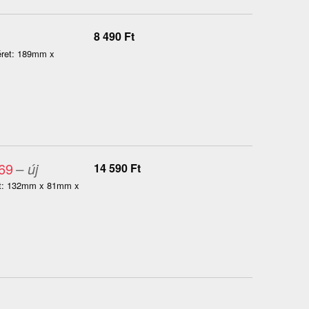
8 490
Ft
éret: 189mm x
569
– új
14 590
Ft
ret: 132mm x 81mm x