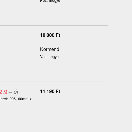
Pest megye
18 000
Ft
Körmend
Vas megye
2.9
– új
11 190
Ft
Méret: 205, 60mm x