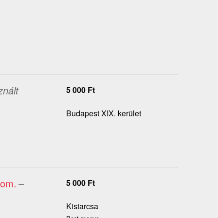
znált
5 000
Ft
Budapest XIX. kerület
lom.
–
5 000
Ft
Kistarcsa