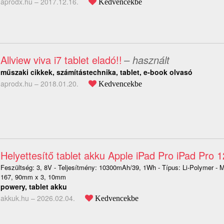
aprodx.hu –
2017.12.16.
Kedvencekbe
Allview viva i7 tablet eladó!!
– használt
műszaki cikkek, számítástechnika, tablet, e-book olvasó
aprodx.hu –
2018.01.20.
Kedvencekbe
Helyettesítő tablet akku Apple iPad Pro iPad Pro 1
Feszültség: 3, 8V - Teljesítmény: 10300mAh/39, 1Wh - Típus: Li-Polymer - 
167, 90mm x 3, 10mm
powery, tablet akku
akkuk.hu –
2026.02.04.
Kedvencekbe