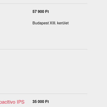
57 900
Ft
Budapest XIII. kerület
pacitivo IPS
35 000
Ft