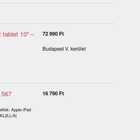
 tablet 10"
–
72 990
Ft
Budapest V. kerület
A1567
16 790
Ft
ellek: Apple iPad
GKL2LL/A|