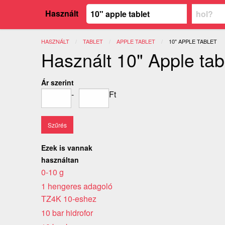
Használt
HASZNÁLT
TABLET
APPLE TABLET
JELENLEGI:
10" APPLE TABLET
Használt 10" Apple tab
Ár szerint
-
Ft
Ezek is vannak
használtan
0-10 g
1 hengeres adagoló
TZ4K 10-eshez
10 bar hidrofor